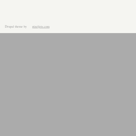
Drupal theme
by
pixeljets.com
ver.1.4