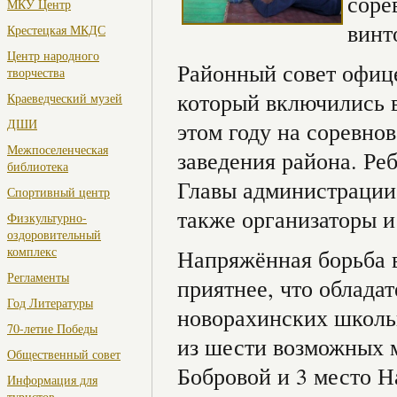
соре
МКУ Центр
винт
Крестецкая МКДС
Центр народного
Районный совет офице
творчества
который включились в
Краеведческий музей
ДШИ
этом году на соревно
Межпоселенческая
заведения района. Ре
библиотека
Главы администрации
Спортивный центр
также организаторы и
Физкультурно-
оздоровительный
комплекс
Напряжённая борьба в
Регламенты
приятнее, что облада
Год Литературы
новорахинских школьн
70-летие Победы
из шести возможных м
Общественный совет
Бобровой и 3 место Н
Информация для
туристов