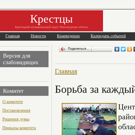
Крестцы
Крестецкий муниципальный округ Новгородская область
Главная
Новости
Краеведение
Календарь событий
Поделиться…
Версия для
слабовидящих
Главная
Борьба за кажды
Комитет
О комитете
Цент
Постановления
райо
Решения думы
обла
Приказы комитета