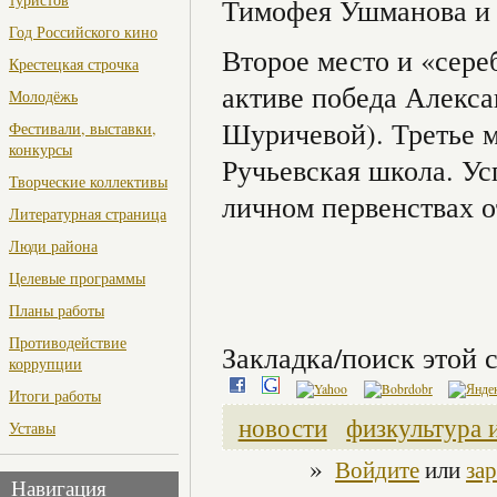
Тимофея Ушманова и 
Год Российского кино
Второе место и «сере
Крестецкая строчка
активе победа Алекса
Молодёжь
Шуричевой). Третье 
Фестивали, выставки,
конкурсы
Ручьевская школа. Ус
Творческие коллективы
личном первенствах 
Литературная страница
Люди района
Целевые программы
Планы работы
Противодействие
Закладка/поиск этой с
коррупции
Итоги работы
новости
физкультура 
Уставы
»
Войдите
или
за
Навигация