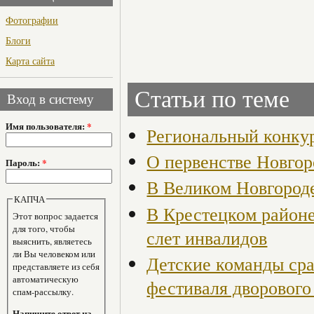
Фотографии
Блоги
Карта сайта
Статьи по теме
Вход в систему
Имя пользователя:
*
Региональный конкур
О первенстве Новгор
Пароль:
*
В Великом Новгород
КАПЧА
В Крестецком районе
Этот вопрос задается
для того, чтобы
слет инвалидов
выяснить, являетесь
ли Вы человеком или
Детские команды сра
представляете из себя
автоматическую
фестиваля дворового
спам-рассылку.
Напишите ответ на