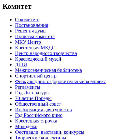
Комитет
О комитете
Постановления
Решения думы
Приказы комитета
МКУ Центр
Крестецкая МКДС
Центр народного творчества
Краеведческий музей
ДШИ
Межпоселенческая библиотека
Спортивный центр
Физкультурно-оздоровительный комплекс
Регламенты
Год Литературы
70-летие Победы
Общественный совет
Информация для туристов
Год Российского кино
Крестецкая строчка
Молодёжь
Фестивали, выставки, конкурсы
Творческие коллективы