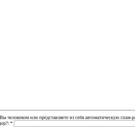
Этот вопрос задается для того, чтобы выяснить, являетесь ли Вы человеком или представляете из себя автоматическую
дор?:
*