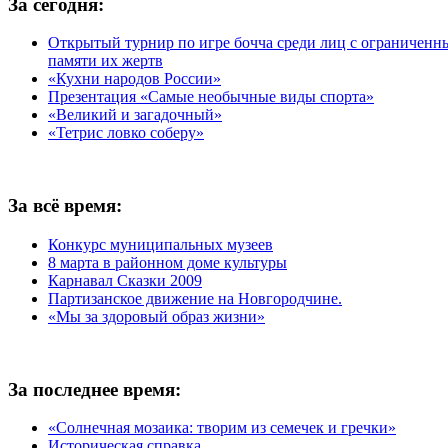
За сегодня:
Открытый турнир по игре бочча среди лиц с ограничен
памяти их жертв
«Кухни народов России»
Презентация «Самые необычные виды спорта»
«Великий и загадочный»
«Тетрис ловко соберу»
За всё время:
Конкурс муниципальных музеев
8 марта в районном доме культуры
Карнавал Сказки 2009
Партизанское движение на Новгородчине.
«Мы за здоровый образ жизни»
За последнее время:
«Солнечная мозаика: творим из семечек и гречки»
Историческая справка