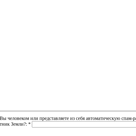
Этот вопрос задается для того, чтобы выяснить, являетесь ли Вы человеком или представляете из себя автоматическую
утник Земли?:
*