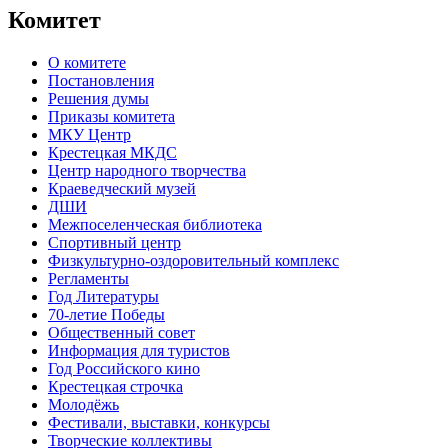
Комитет
О комитете
Постановления
Решения думы
Приказы комитета
МКУ Центр
Крестецкая МКДС
Центр народного творчества
Краеведческий музей
ДШИ
Межпоселенческая библиотека
Спортивный центр
Физкультурно-оздоровительный комплекс
Регламенты
Год Литературы
70-летие Победы
Общественный совет
Информация для туристов
Год Российского кино
Крестецкая строчка
Молодёжь
Фестивали, выставки, конкурсы
Творческие коллективы