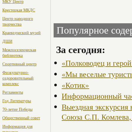
МКУ Центр
Крестецкая МКДС
Центр народного
творчества
Популярное сод
Краеведческий музей
ДШИ
За сегодня:
Межпоселенческая
библиотека
«Полководец и герой
Спортивный центр
«Мы веселые турист
Физкультурно-
оздоровительный
«Котик»
комплекс
Регламенты
Информационный ча
Год Литературы
Выездная экскурсия 
70-летие Победы
Союза С.П. Комлева
Общественный совет
Информация для
туристов