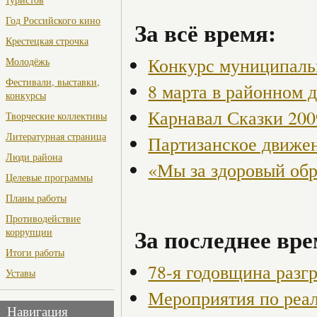
Год Российского кино
За всё время:
Крестецкая строчка
Конкурс муниципаль
Молодёжь
Фестивали, выставки,
8 марта в районном 
конкурсы
Карнавал Сказки 200
Творческие коллективы
Литературная страница
Партизанское движен
Люди района
«Мы за здоровый об
Целевые программы
Планы работы
Противодействие
За последнее вре
коррупции
Итоги работы
78-я годовщина разг
Уставы
Мероприятия по реа
Навигация