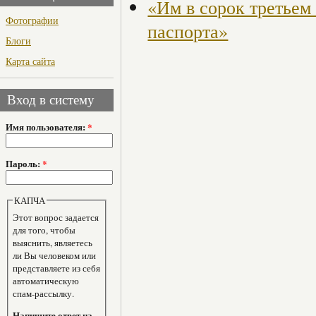
«Им в сорок третьем
Фотографии
паспорта»
Блоги
Карта сайта
Вход в систему
Имя пользователя:
*
Пароль:
*
КАПЧА
Этот вопрос задается
для того, чтобы
выяснить, являетесь
ли Вы человеком или
представляете из себя
автоматическую
спам-рассылку.
Напишите ответ на