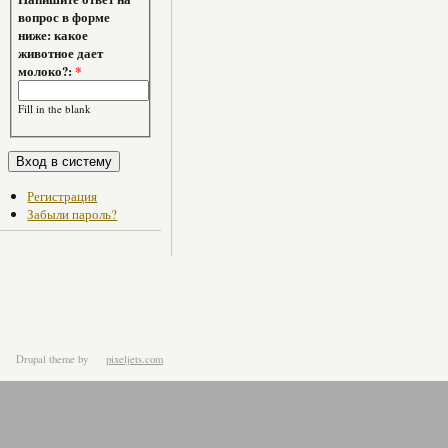
вопрос в форме
ниже: какое
животное дает
молоко?:
*
Fill in the blank
Регистрация
Забыли пароль?
Drupal theme
by
pixeljets.com
ver.1.4