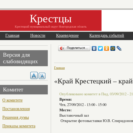
Крестцы
Крестецкий муниципальный округ Новгородская область
Главная
Новости
Краеведение
Календарь событий
Поделиться…
Версия для
слабовидящих
Главная
«Край Крестецкий – кра
Комитет
Опубликовано комитет в Пнд, 03/09/2012 - 21
Время:
О комитете
Чтв, 27/09/2012 -
13:00
-
15:00
Постановления
Место:
Выставочный зал
Решения думы
Открытие фотовыставки Ю.В. Спиридонова
Приказы комитета