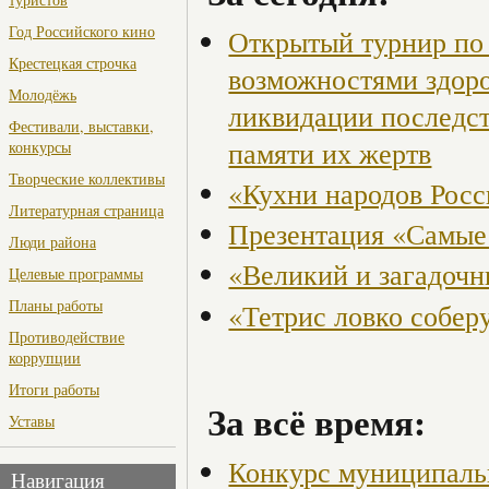
Год Российского кино
Открытый турнир по 
Крестецкая строчка
возможностями здор
Молодёжь
ликвидации последст
Фестивали, выставки,
памяти их жертв
конкурсы
Творческие коллективы
«Кухни народов Рос
Литературная страница
Презентация «Самые
Люди района
«Великий и загадоч
Целевые программы
Планы работы
«Тетрис ловко собер
Противодействие
коррупции
Итоги работы
За всё время:
Уставы
Конкурс муниципаль
Навигация