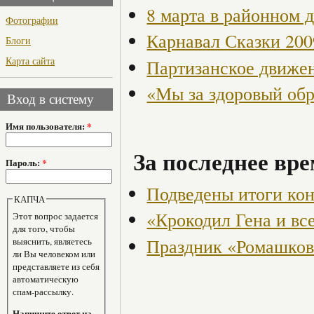
8 марта в районном 
Фотографии
Карнавал Сказки 200
Блоги
Карта сайта
Партизанское движен
«Мы за здоровый об
Вход в систему
Имя пользователя:
*
За последнее вре
Пароль:
*
Подведены итоги кон
КАПЧА
«Крокодил Гена и все
Этот вопрос задается
для того, чтобы
Праздник «Ромашков
выяснить, являетесь
ли Вы человеком или
представляете из себя
автоматическую
спам-рассылку.
Напишите ответ на