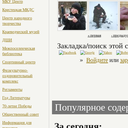
МКУ Центр
Крестецкая МКДС
Центр народного
творчества
Краеведческий музей
« первая
‹ предыд
ДШИ
Закладка/поиск этой с
Межпоселенческая
библиотека
»
Войдите
или
за
Спортивный центр
Физкультурно-
оздоровительный
комплекс
Регламенты
Год Литературы
Популярное сод
70-летие Победы
Общественный совет
За сегодня:
Информация для
туристов