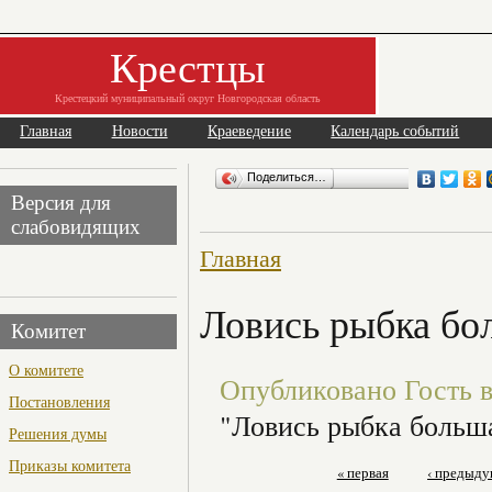
Крестцы
Крестецкий муниципальный округ Новгородская область
Главная
Новости
Краеведение
Календарь событий
Поделиться…
Версия для
слабовидящих
Главная
Ловись рыбка бо
Комитет
О комитете
Опубликовано Гость в 
Постановления
"Ловись рыбка больша
Решения думы
Приказы комитета
« первая
‹ предыд