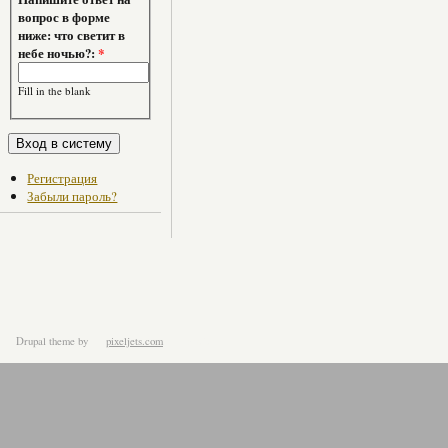
вопрос в форме
ниже: что светит в
небе ночью?:
*
Fill in the blank
Регистрация
Забыли пароль?
Drupal theme
by
pixeljets.com
ver.1.4