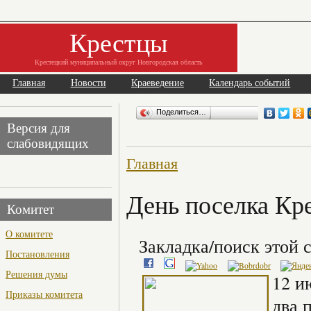
Крестцы
Крестецкий муниципальный округ Новгородская область
Главная
Новости
Краеведение
Календарь событий
Поделиться…
Версия для
слабовидящих
Главная
День поселка Кр
Комитет
О комитете
Закладка/поиск этой с
Постановления
Решения думы
12 и
Приказы комитета
два 