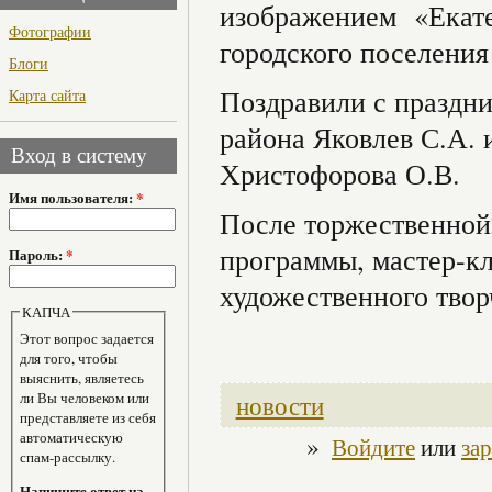
изображением «Екате
Фотографии
городского поселени
Блоги
Поздравили с праздни
Карта сайта
района Яковлев С.А. 
Вход в систему
Христофорова О.В.
Имя пользователя:
*
После торжественной
программы, мастер-кл
Пароль:
*
художественного твор
КАПЧА
Этот вопрос задается
для того, чтобы
выяснить, являетесь
новости
ли Вы человеком или
представляете из себя
автоматическую
»
Войдите
или
за
спам-рассылку.
Напишите ответ на