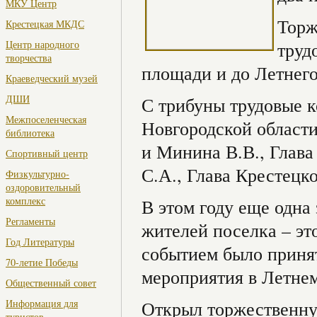
МКУ Центр
Торж
Крестецкая МКДС
Центр народного
труд
творчества
площади и до Летнего
Краеведческий музей
ДШИ
С трибуны трудовые к
Межпоселенческая
Новгородской области
библиотека
и Минина В.В., Глава
Спортивный центр
С.А., Глава Крестецк
Физкультурно-
оздоровительный
комплекс
В этом году еще одна
Регламенты
жителей поселка – это
Год Литературы
событием было приня
70-летие Победы
мероприятия в Летнем
Общественный совет
Информация для
Открыл торжественну
туристов