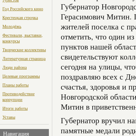
Губернатор Новгородс
Год Российского кино
Герасимович Митин. Г
Крестецкая строчка
жителей поселка с пр
Молодёжь
отметить, что один и
Фестивали, выставки,
конкурсы
пунктов нашей област
Творческие коллективы
свидетельствуют кол
Литературная страница
сегодня на улицы, чт
Люди района
поздравляю всех с Д
Целевые программы
счастья, здоровья и 
Планы работы
Противодействие
Новгородской области
коррупции
Митин в приветственн
Итоги работы
Уставы
Губернатор вручил н
памятные медали род
Навигация