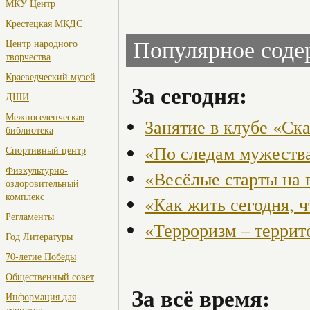
МКУ Центр
Крестецкая МКДС
Центр народного
Популярное сод
творчества
Краеведческий музей
За сегодня:
ДШИ
Межпоселенческая
Занятие в клубе «Ск
библиотека
«По следам мужества
Спортивный центр
Физкультурно-
«Весёлые старты на 
оздоровительный
комплекс
«Как жить сегодня, 
Регламенты
«Терроризм – террит
Год Литературы
70-летие Победы
Общественный совет
За всё время:
Информация для
туристов