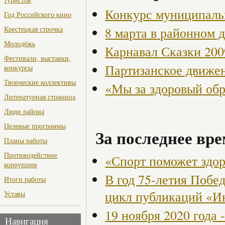
Конкурс муниципаль
Год Российского кино
8 марта в районном 
Крестецкая строчка
Молодёжь
Карнавал Сказки 200
Фестивали, выставки,
Партизанское движен
конкурсы
Творческие коллективы
«Мы за здоровый об
Литературная страница
Люди района
Целевые программы
За последнее вре
Планы работы
Противодействие
«Спорт поможет здо
коррупции
В год 75-летия Побе
Итоги работы
цикл публикаций «И
Уставы
19 ноября 2020 года
Навигация