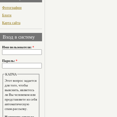
Фотографии
Блоги
Карта сайта
Вход в систему
Имя пользователя:
*
Пароль:
*
КАПЧА
Этот вопрос задается
для того, чтобы
выяснить, являетесь
ли Вы человеком или
представляете из себя
автоматическую
спам-рассылку.
Напишите ответ на