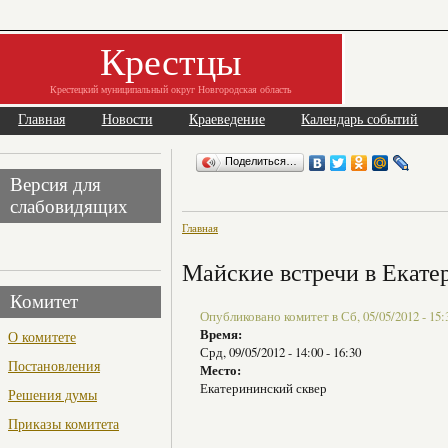
Крестцы
Крестецкий муниципальный округ Новгородская область
Главная
Новости
Краеведение
Календарь событий
Поделиться…
Версия для
слабовидящих
Главная
Майские встречи в Екате
Комитет
Опубликовано комитет в Сб, 05/05/2012 - 15:
Время:
О комитете
Срд, 09/05/2012 -
14:00
-
16:30
Постановления
Место:
Екатерининский сквер
Решения думы
Приказы комитета