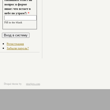
вопрос в форме
ниже: что встает в
небе по утрам?:
*
Fill in the blank
Регистрация
Забыли пароль?
Drupal theme
by
pixeljets.com
ver.1.4