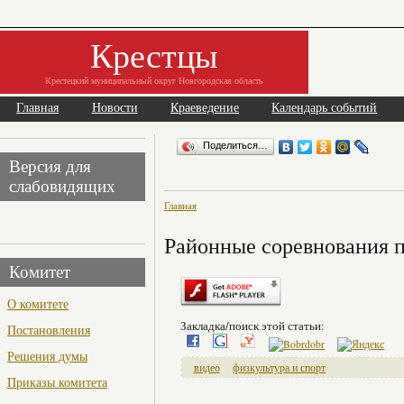
Крестцы
Крестецкий муниципальный округ Новгородская область
Главная
Новости
Краеведение
Календарь событий
Поделиться…
Версия для
слабовидящих
Главная
Районные соревнования п
Комитет
О комитете
Закладка/поиск этой статьи:
Постановления
Решения думы
видео
физкультура и спорт
Приказы комитета