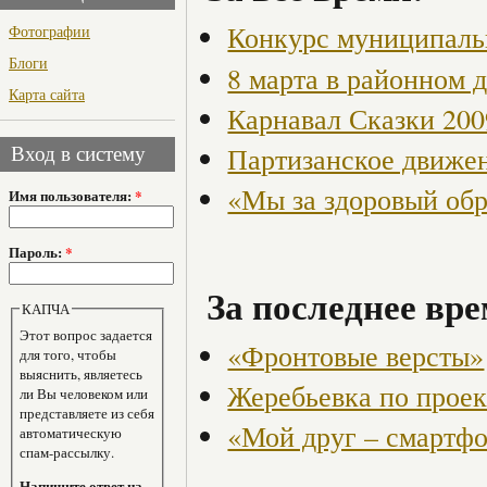
Конкурс муниципаль
Фотографии
Блоги
8 марта в районном 
Карта сайта
Карнавал Сказки 200
Партизанское движен
Вход в систему
«Мы за здоровый об
Имя пользователя:
*
Пароль:
*
За последнее вре
КАПЧА
Этот вопрос задается
«Фронтовые версты»
для того, чтобы
выяснить, являетесь
Жеребьевка по прое
ли Вы человеком или
представляете из себя
«Мой друг – смартф
автоматическую
спам-рассылку.
Напишите ответ на