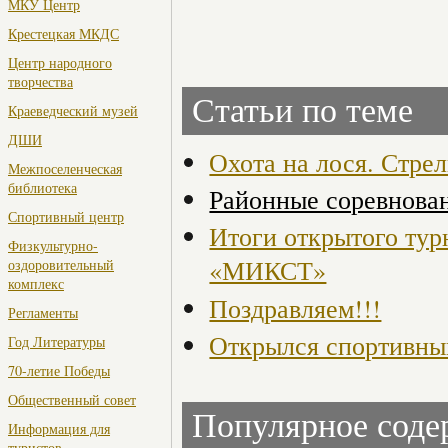
МКУ Центр
Крестецкая МКДС
Центр народного
творчества
Статьи по теме
Краеведческий музей
ДШИ
Охота на лося. Стре
Межпоселенческая
библиотека
Районные соревнован
Спортивный центр
Итоги открытого тур
Физкультурно-
«МИКСТ»
оздоровительный
комплекс
Поздравляем!!!
Регламенты
Открылся спортивный
Год Литературы
70-летие Победы
Общественный совет
Популярное сод
Информация для
туристов