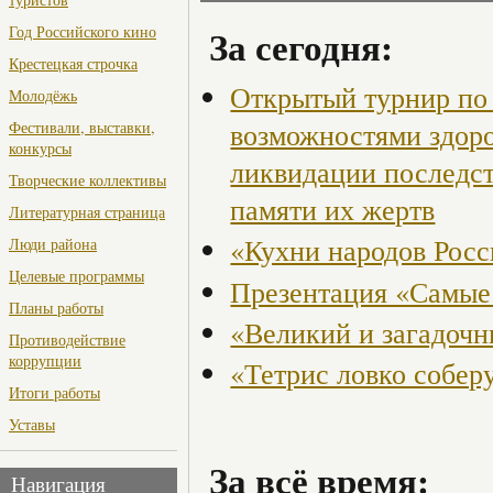
За сегодня:
Год Российского кино
Крестецкая строчка
Открытый турнир по 
Молодёжь
возможностями здор
Фестивали, выставки,
конкурсы
ликвидации последст
Творческие коллективы
памяти их жертв
Литературная страница
«Кухни народов Рос
Люди района
Целевые программы
Презентация «Самые
Планы работы
«Великий и загадоч
Противодействие
коррупции
«Тетрис ловко собер
Итоги работы
Уставы
За всё время:
Навигация