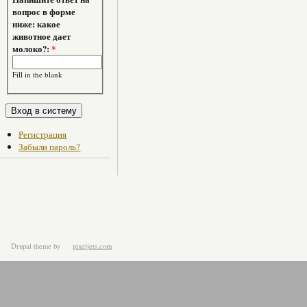
вопрос в форме
ниже: какое
животное дает
молоко?:
*
Fill in the blank
Регистрация
Забыли пароль?
Drupal theme
by
pixeljets.com
ver.1.4