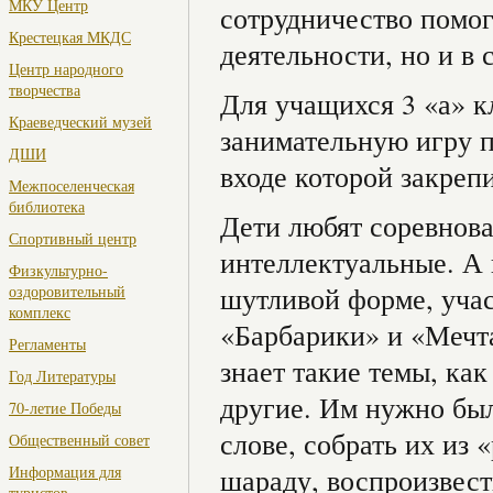
МКУ Центр
сотрудничество помог
Крестецкая МКДС
деятельности, но и в
Центр народного
творчества
Для учащихся 3 «а»
к
Краеведческий музей
занимательную игру п
ДШИ
входе которой закреп
Межпоселенческая
библиотека
Дети любят соревнова
Спортивный центр
интеллектуальные. А
Физкультурно-
шутливой форме, уча
оздоровительный
комплекс
«Барбарики» и «Мечта
Регламенты
знает такие темы, ка
Год Литературы
другие. Им нужно был
70-летие Победы
слове, собрать их из 
Общественный совет
Информация для
шараду, воспроизвест
туристов