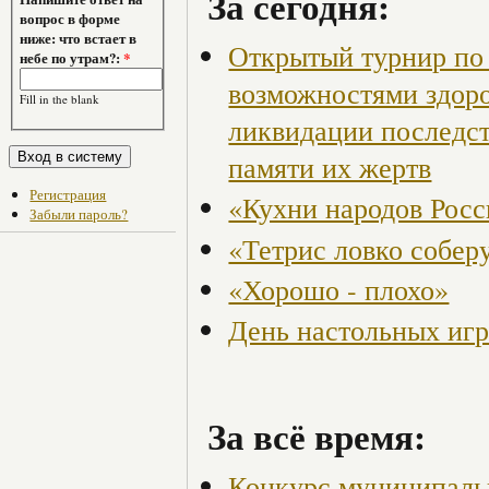
За сегодня:
вопрос в форме
ниже: что встает в
Открытый турнир по 
небе по утрам?:
*
возможностями здор
Fill in the blank
ликвидации последст
памяти их жертв
Регистрация
«Кухни народов Рос
Забыли пароль?
«Тетрис ловко собер
«Хорошо - плохо»
День настольных иг
За всё время:
Конкурс муниципаль