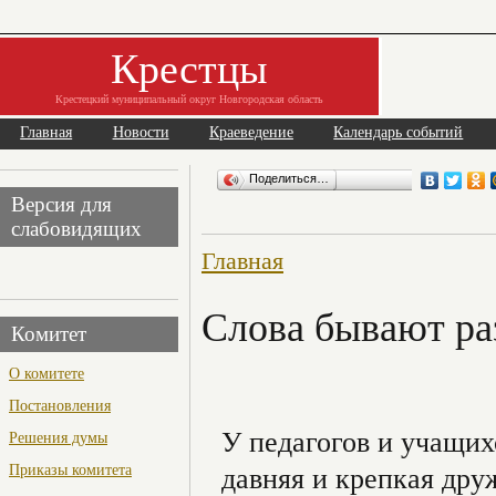
Крестцы
Крестецкий муниципальный округ Новгородская область
Главная
Новости
Краеведение
Календарь событий
Поделиться…
Версия для
слабовидящих
Главная
Слова бывают ра
Комитет
О комитете
Постановления
У педагогов и учащи
Решения думы
Приказы комитета
давняя и крепкая дру