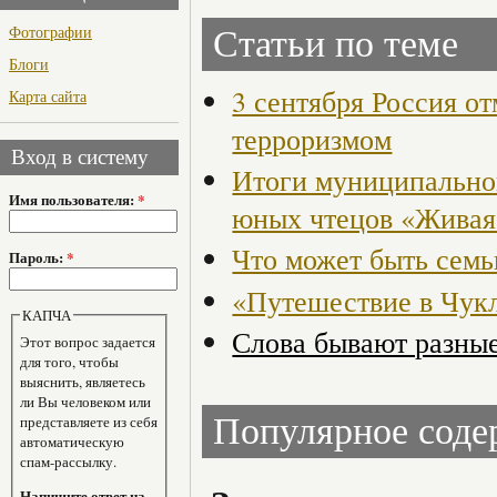
Фотографии
Статьи по теме
Блоги
3 сентября Россия от
Карта сайта
терроризмом
Вход в систему
Итоги муниципальног
Имя пользователя:
*
юных чтецов «Живая
Что может быть семь
Пароль:
*
«Путешествие в Чук
КАПЧА
Слова бывают разны
Этот вопрос задается
для того, чтобы
выяснить, являетесь
ли Вы человеком или
Популярное сод
представляете из себя
автоматическую
спам-рассылку.
Напишите ответ на