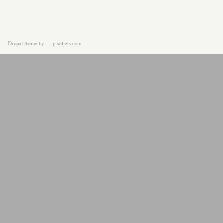
Drupal theme
by
pixeljets.com
ver.1.4