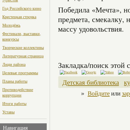
Победила «Мечта», н
Год Российского кино
Крестецкая строчка
предмета, смекалку, 
Молодёжь
массу удовольствия.
Фестивали, выставки,
конкурсы
Творческие коллективы
Литературная страница
Закладка/поиск этой с
Люди района
Целевые программы
Детская библиотека
к
Планы работы
Противодействие
»
Войдите
или
за
коррупции
Итоги работы
Уставы
Навигация