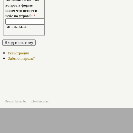
вопрос в форме
ниже: что встает в
небе по утрам?:
*
Fill in the blank
Регистрация
Забыли пароль?
Drupal theme
by
pixeljets.com
ver.1.4