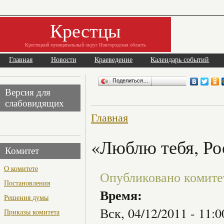
Крестцы
Крестецкий муниципальный округ Новгородская область
Главная
Новости
Краеведение
Календарь событий
Поделиться…
Версия для
слабовидящих
Главная
«Люблю тебя, Ро
Комитет
О комитете
Опубликовано комитет 
Постановления
Время:
Решения думы
Вск, 04/12/2011 -
11:0
Приказы комитета