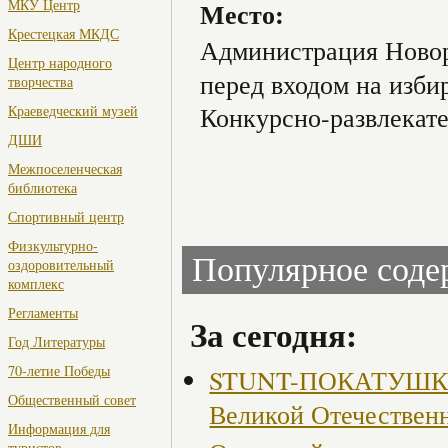
МКУ Центр
Место:
Крестецкая МКДС
Администрация Новор
Центр народного
перед входом на изби
творчества
Конкурсно-развлекат
Краеведческий музей
ДШИ
Межпоселенческая
библиотека
Спортивный центр
Физкультурно-
Популярное сод
оздоровительный
комплекс
Регламенты
За сегодня:
Год Литературы
70-летие Победы
STUNT-ПОКАТУШКИ, 
Общественный совет
Великой Отечествен
Информация для
туристов