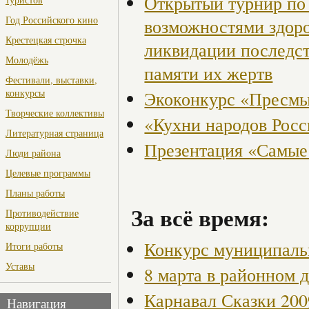
Открытый турнир по 
Год Российского кино
возможностями здор
Крестецкая строчка
ликвидации последст
Молодёжь
памяти их жертв
Фестивали, выставки,
конкурсы
Экоконкурс «Пресмы
Творческие коллективы
«Кухни народов Рос
Литературная страница
Презентация «Самые
Люди района
Целевые программы
Планы работы
За всё время:
Противодействие
коррупции
Конкурс муниципаль
Итоги работы
Уставы
8 марта в районном 
Карнавал Сказки 200
Навигация