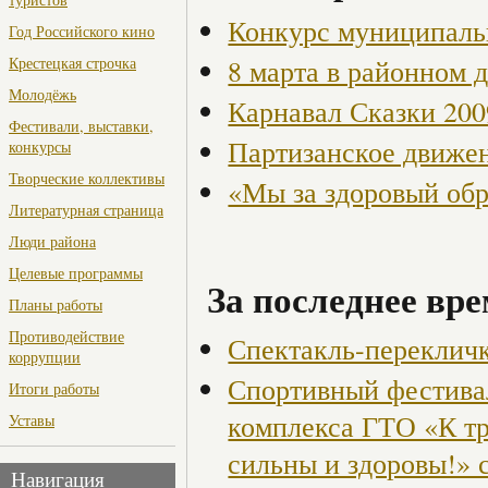
Конкурс муниципаль
Год Российского кино
8 марта в районном 
Крестецкая строчка
Молодёжь
Карнавал Сказки 200
Фестивали, выставки,
Партизанское движен
конкурсы
Творческие коллективы
«Мы за здоровый об
Литературная страница
Люди района
Целевые программы
За последнее вре
Планы работы
Противодействие
Спектакль-переклич
коррупции
Спортивный фестива
Итоги работы
комплекса ГТО «К тр
Уставы
сильны и здоровы!» 
Навигация