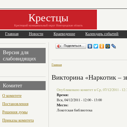
Крестцы
Крестецкий муниципальный округ Новгородская область
Главная
Новости
Краеведение
Календарь событий
Поделиться…
Версия для
слабовидящих
Главная
Викторина «Наркотик – з
Комитет
Опубликовано комитет в Ср, 07/12/2011 - 12:
Время:
О комитете
Вск, 04/12/2011 -
12:00
-
13:00
Постановления
Место:
Локотская библиотека
Решения думы
Приказы комитета