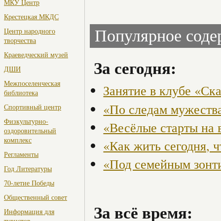
МКУ Центр
Крестецкая МКДС
Центр народного
Популярное сод
творчества
Краеведческий музей
За сегодня:
ДШИ
Межпоселенческая
Занятие в клубе «Ск
библиотека
«По следам мужества
Спортивный центр
Физкультурно-
«Весёлые старты на 
оздоровительный
комплекс
«Как жить сегодня, 
Регламенты
«Под семейным зонт
Год Литературы
70-летие Победы
Общественный совет
За всё время:
Информация для
туристов