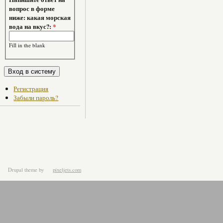
вопрос в форме
ниже: какая морская
вода на вкус?:
*
Fill in the blank
Регистрация
Забыли пароль?
Drupal theme
by
pixeljets.com
ver.1.4