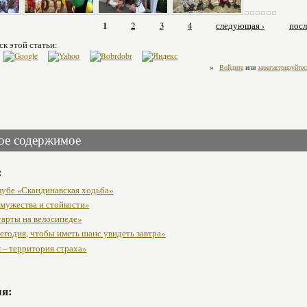
1
2
3
4
следующая ›
посл
ск этой статьи:
»
Войдите
или
зарегистрируйтес
ое содержимое
:
клубе «Скандинавская ходьба»
 мужества и стойкости»
тарты на велосипеде»
егодня, чтобы иметь шанс увидеть завтра»
 – территория страха»
мя: