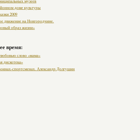
ниципальных музеев
районном доме культуры
казки 2009
ое движение на Новгородчине.
ровый образ жизни»
ее время:
любовью слово «мама»
я дискотека»
 воинах-спортсменах. Александр Долгушин