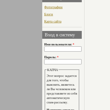
Фотографии
Блоги
Карта сайта
Вход в систему
Имя пользователя:
*
Пароль:
*
КАПЧА
Этот вопрос задается
для того, чтобы
выяснить, являетесь
ли Вы человеком или
представляете из себя
автоматическую
спам-рассылку.
Напишите ответ на