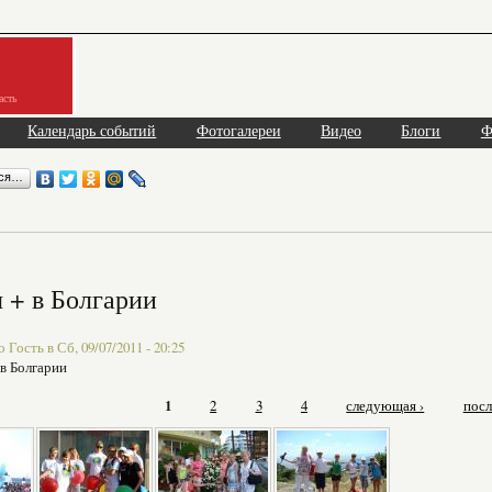
асть
Календарь событий
Фотогалереи
Видео
Блоги
Ф
ься…
 + в Болгарии
Гость в Сб, 09/07/2011 - 20:25
 в Болгарии
1
2
3
4
следующая ›
посл