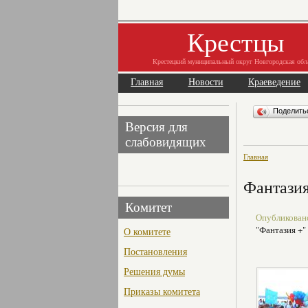
Крестцы
Крестецкий муниципальный округ Новгородская обл
Главная
Новости
Краеведение
Поделит
Версия для
слабовидящих
Главная
Фантазия
Комитет
Опубликовано 
"Фантазия +"
О комитете
Постановления
Решения думы
Приказы комитета