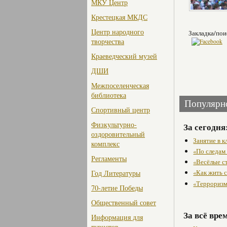
МКУ Центр
Крестецкая МКДС
Центр народного
Закладка/пои
творчества
Краеведческий музей
ДШИ
Межпоселенческая
библиотека
Популярн
Спортивный центр
Физкультурно-
За сегодня
оздоровительный
Занятие в 
комплекс
«По следам
Регламенты
«Весёлые с
«Как жить с
Год Литературы
«Терроризм
70-летие Победы
Общественный совет
За всё вре
Информация для
туристов