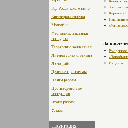
Конкурс му
8 марта в 
Год Российского кино
Карнавал С
Крестецкая строчка
Партизанск
Молодёжь
«Мы за здо
Фестивали, выставки,
конкурсы
За последн
Творческие коллективы
Рождённое 
Литературная страница
«Воробьина
Из цикла о
Люди района
Целевые программы
Планы работы
Противодействие
коррупции
Итоги работы
Уставы
Навигация