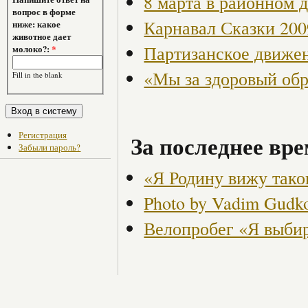
8 марта в районном 
вопрос в форме
Карнавал Сказки 200
ниже: какое
животное дает
Партизанское движен
молоко?:
*
«Мы за здоровый об
Fill in the blank
Регистрация
За последнее вре
Забыли пароль?
«Я Родину вижу так
Photo by Vadim Gudk
Велопробег «Я выби