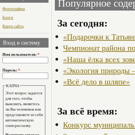
Популярное сод
Фотографии
Блоги
За сегодня:
Карта сайта
«Подарочки к Татья
Вход в систему
Чемпионат района по
Имя пользователя:
*
«Наша ёлка всех зов
«Экология природы 
Пароль:
*
«Всё дело в шляпе»
КАПЧА
Этот вопрос задается
для того, чтобы
выяснить, являетесь
За всё время:
ли Вы человеком или
представляете из себя
автоматическую
Конкурс муниципаль
спам-рассылку.
Напишите ответ на