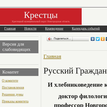
Крестцы
Крестецкий муниципальный округ Новгородская область
Главная
Новости
Краеведение
Календарь событий
Поделиться…
Версия для
слабовидящих
Главная
Русский Граждан
Комитет
О комитете
И хлебниковедение 
Постановления
доктор филологи
Решения думы
Приказы комитета
профессор Новгор