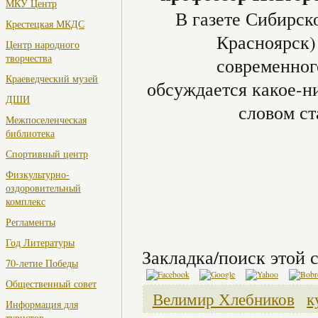
МКУ Центр
В газете Сибирск
Крестецкая МКДС
Красноярск)
Центр народного
творчества
современног
Краеведческий музей
обсуждается какое-н
ДШИ
словом ст
Межпоселенческая
библиотека
Спортивный центр
Физкультурно-
оздоровительный
комплекс
Регламенты
Год Литературы
Закладка/поиск этой с
70-летие Победы
Общественный совет
Велимир Хлебников
к
Информация для
туристов