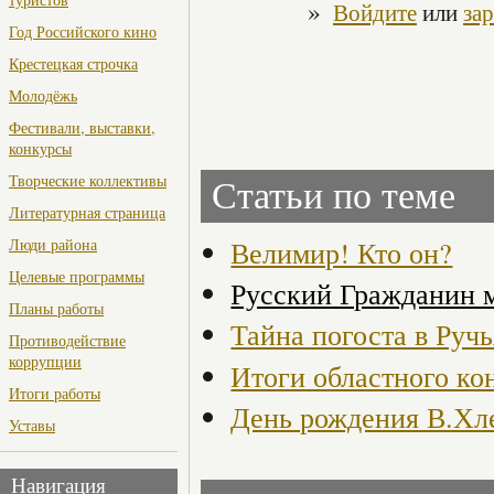
»
Войдите
или
за
Год Российского кино
Крестецкая строчка
Молодёжь
Фестивали, выставки,
конкурсы
Творческие коллективы
Статьи по теме
Литературная страница
Велимир! Кто он?
Люди района
Целевые программы
Русский Гражданин 
Планы работы
Тайна погоста в Руч
Противодействие
коррупции
Итоги областного ко
Итоги работы
День рождения В.Хл
Уставы
Навигация