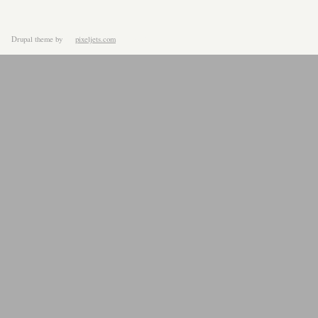
Drupal theme
by
pixeljets.com
ver.1.4