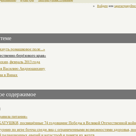
»
Войдите
или
зарегистрируйтес
 теме
хнуть ромашковое поле...»
ественно-берёзового края»
хин, февраль 2013 года
ся Василию Андрюшихину
ни в Винах
ое содержимое
:
равила питания»
АТУШКИ, посвящённые 74 годовщине Победы в Великой Отечественной вой
урнир по игре бочча среди лиц с ограниченными возможностями здоровья, п
й радиационных аварий и катастроф и памяти их жертв