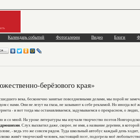
асть
Календарь событий
Фотогалереи
Видео
Блоги
Ф
ься…
ожественно-берёзового края»
сшедшего века, бесконечно занятые повседневными делами, мы порой не замеч
ом с нами. Они не лезут на глаза, не зазывают к себе рекламой. Но иногда всё 
рнета - и вот тогда мы останавливаемся, задумываемся о прекрасном, о людях,
о и со мной. На уроке литературы мы изучали творчество поэтов Новгородско
ндрюшихин
. Слух выхватил даже, скорее, не имя, а название деревни, в которо
голове, - ведь это же совсем рядом. Туда школьный автобус каждый день ходит
 близко живёт творческий человек, настоящий поэт, подогрела моё любопытство