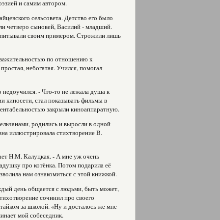
оэзией и самим автором.
Зайцевского сельсовета. Детство его было
ли четверо сыновей, Василий - младший.
воспитывали своим примером. Строжили лишь
уважительностью по отношению к
простая, небогатая. Учился, помогал
 недоучился. - Что-то не лежала душа к
и киносети, стал показывать фильмы в
нерентабельностью закрыли киноаппаратную.
сельчанами, родились и выросли в одной
вна иллюстрировала стихтворение В.
ет Н.М. Калуцкая. - А мне уж очень
ладушку про котёнка. Потом подарила её
волила нам ознакомиться с этой книжкой.
дый день общается с людьми, быть может,
стихотворение сочинил про своего
тайком за школой. «Ну и досталось же мне
минает мой собеседник.