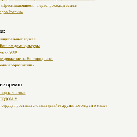
 «Пресмыкающиеся – первопроходцы земли»
одов России»
мя:
ниципальных музеев
районном доме культуры
казки 2009
ое движение на Новгородчине.
ровый образ жизни»
ее время:
 под колпаком»
ГОДОМ!!!
о сердца простыми словами давайте друзья потолкуем о маме»