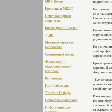
МКУ Центр
подробнее, н
Крестецкая МКДС
Наш земляк, 
обычным для 
Центр народного
Очень тепло 
творчества
за непослуша
Краеведческий музей
По воспомина
окружающим л
ДШИ
родителям ве
Межпоселенческая
По окончании
библиотека
этой професс
Спортивный центр
деревенском 
Физкультурно-
При встрече 
оздоровительный
деревне. И у
комплекс
Андрюшихина
Регламенты
- Был объявл
нравятся сти
Год Литературы
своей внучат
70-летие Победы
В настоящее 
Общественный совет
героями буду
старшего бра
Информация для
от Алексея, 
туристов