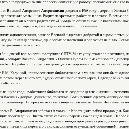
а что она предложила мне провести совместную работу: познакомиться с его п
поэт
Василий Андреевич Андрюшихин
родился в 1968 году в деревне Хотоли 
деревенского мальчишки. Родители-крестьяне работали в совхозе. В семье рос
вспоминает он о своих родителях: «Никогда не обижали нас, не наказывали, 
ние в школе, старались, чтобы дети получили образование».
ниям одноклассников, в школе Василий выделялся добротой и скромностью, 
юдям. Жил в деревеньке, где особых развлечений и соблазнов не было. Семья 
сти домашнее хозяйство.
 Зайцевской восьмилетки поступил в СПТУ-24 в группу столяров-плотников, но
ии, - говорит Василий Андреевич. - Окончил курсы киномехаников при дирекци
клубе. Эта работа пришлась по душе, до сих пор жалею о том, что в связи с 
с Н.М. Калуцкой, нашим сельским библиотекарем, я узнала, что они были одно
же потом, через много лет, будучи опытным библиотекарем, Надежда Михайло
 «Котёнок».
ен конкурс среди работников библиотек на создание детской книжки, - вспомина
хи Василия - добрые, душевные, понятные. Вот и решила сделать книжку-раск
ой племяннице. Теперь уже пятиклассница нашей школы Алина Иванченкова поз
время В. Андрюшихин работает в магазине Крестецкого райпо продавцом. Каж
щих произведений.Писать стихи сельский паренёк начал ещё в школе. Первое 
та, который, вопреки наказу родителей, иногда прогуливал уроки да покуривал 
когда учительница перед его одноклассниками озвучила моё сочинение!» - вспо