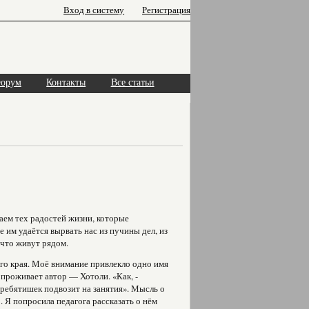
Вход в систему
Регистрация
орум
Контакты
Все статьи
аем тех радостей жизни, которые
же им удаётся вырвать нас из пучины дел, из
 что живут рядом.
го края. Моё внимание привлекло одно имя
й проживает автор — Хотоли. «Как, -
, ребятишек подвозит на занятия». Мысль о
. Я попросила педагога рассказать о нём