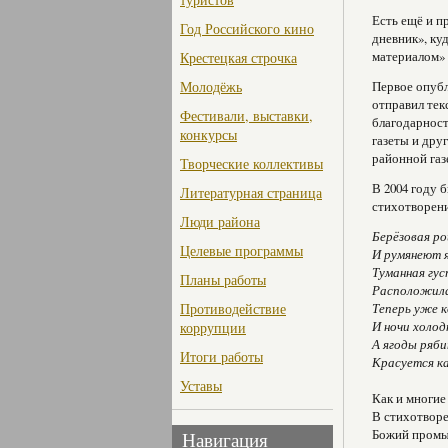
Есть ещё и п
Год Российского кино
дневник», ку
материалом» 
Крестецкая строчка
Молодёжь
Первое опубл
отправил текс
Фестивали, выставки,
благодарност
конкурсы
газеты и дру
районной газ
Творческие коллективы
В 2004 году 
Литературная страница
стихотворен
Люди района
Берёзовая ро
Целевые программы
И румянеют я
Туманная гус
Планы работы
Расположилас
Противодействие
Теперь уже к
И ночи холод
коррупции
А ягоды ряби
Итоги работы
Красуется ка
Уставы
Как и многие
В стихотворе
Божий про­мы
Навигация