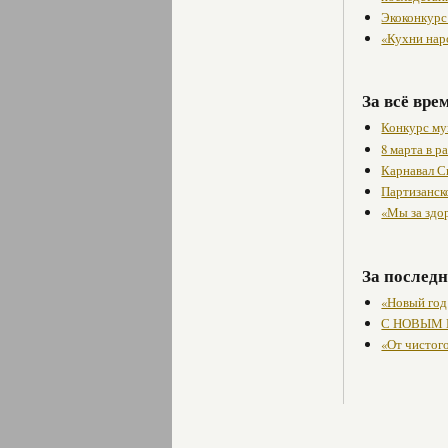
Экоконкурс
«Кухни нар
За всё вре
Конкурс му
8 марта в 
Карнавал С
Партизанск
«Мы за здо
За последн
«Новый год
С НОВЫМ 
«От чистог