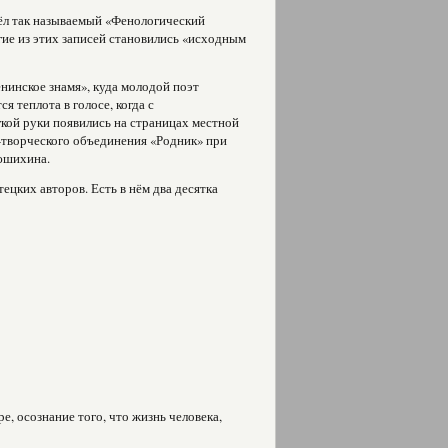
вёл так называемый «Фенологический
гие из этих записей становились «исходным
нинское знамя», куда молодой поэт
я теплота в голосе, когда с
гкой руки появились на страницах местной
о-творческого объединения «Родник» при
рюшихина.
ецких авторов. Есть в нём два десятка
е, осознание того, что жизнь человека,