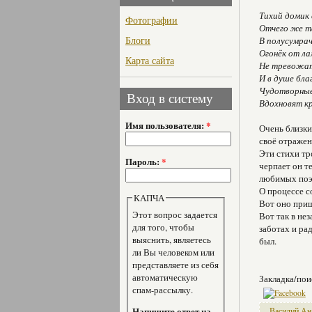
Тихий домик 
Фотографии
Отчего же та
Блоги
В полусумра
Огонёк от л
Карта сайта
Не тревожат
И в душе бла
Чудотворные
Вход в систему
Вдохновят к
Имя пользователя:
*
Очень близки
своё отражен
Эти стихи тр
Пароль:
*
чер­пает он 
любимых поэт
О процессе с
КАПЧА
Вот оно пришл
Этот вопрос задается
Вот так в не
для того, чтобы
заботах и ра
выяснить, являетесь
был.
ли Вы человеком или
представляете из себя
автоматическую
Закладка/пои
спам-рассылку.
Напишите ответ на
Василий А