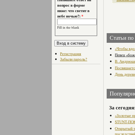
вопрос в форме
ниже: что светит в
небе ночью?:
*
Fill in the blank
Статьи по
«Чтобы вдо
Регистрация
Певец «бож
Забыли пароль?
В. Андрюши
Посвящает
День дерев
Популярн
За сегодня
«Золотые п
STUNT-ПОК
Открытый т
последстви