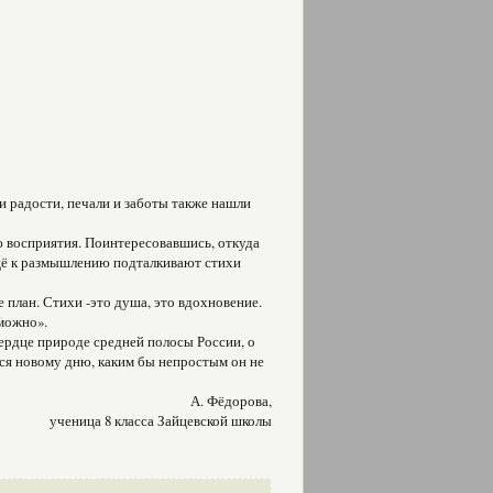
и радости, печали и заботы также нашли
ю восприя­тия. Поинтересовавшись, откуда
 ещё к размышлению подталкивают стихи
е план. Стихи -это душа, это вдохновение.
зможно».
ердце приро­де средней полосы России, о
ться новому дню, каким бы непростым он не
А. Фёдорова,
ученица 8 класса Зайцевской школы