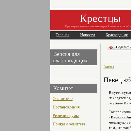
Крестцы
Крестецкий муниципальный округ Новгородская обл
Главная
Новости
Краеведение
Поделит
Версия для
слабовидящих
Главная
Певец «б
Комитет
В суете сума
находятся ряд
О комитете
паутины Инте
Постановления
Так произошл
Решения думы
-
Василий А
мелькнуло в 
Приказы комитета
том, что так