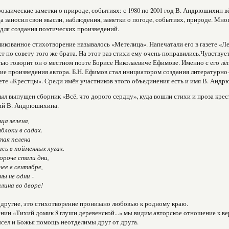
розаические заметки о природе, событиях: с 1980 по 2001 год В. Андрюшихин 
да заносил свои мысли, наблюдения, заметки о погоде, событиях, природе. Мно
для создания поэтических произведений.
икованное стихотворение называлось «Метелица». Напечатали его в газете «Ле
т по совету того же брата. На этот раз стихи ему очень понравились.Чувствуетс
ью говорит он о местном поэте Борисе Николаевиче Ефимове. Именно с его лё
гие произведения автора. Б.Н. Ефимов стал инициатором создания литературн
ете «Крестцы». Среди имён участников этого объединения есть и имя В. Анд
был выпущен сборник «Всё, что дорого сердцу», куда вошли стихи и проза крест
ий В. Андрюшихина.
ща зелена,
блоки в садах.
тая пелена
ь в пойменных лугах.
ороче стали дни,
нее в сентябре,
ны не одни -
лина во дворе!
 другие, это стихотворение пронизано любовью к родно­му краю.
нии «Тихий домик 8 глуши деревенской...» мы видим ав­торское отношение к вер
сел и Божья помощь неотделимы друг от друга.