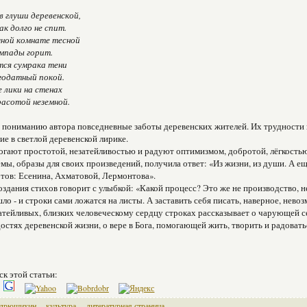
в глуши деревенской,
к долго не спит.
чной комнате тесной
ампады горит.
ся сумрака тени
годатный покой.
 лики на стенах
расотой неземной.
 пониманию автора повседневные заботы деревенских жи­телей. Их трудности 
ие в светлой деревенской лирике.
огают простотой, не­затейливостью и радуют оптимиз­мом, добротой, лёгкость
темы, образы для своих про­изведений, получила ответ: «Из жиз­ни, из души. А
ов: Есенина, Ахматовой, Лермонтова».
оздания стихов гово­рит с улыбкой: «Какой процесс? Это же не производство, н
о - и строки сами ложатся на листы. А заставить себя писать, на­верное, нево
затейливых, близких человеческому сердцу строках рас­сказывает о чарующей с
достях деревенской жизни, о вере в Бога, помогающей жить, тво­рить и радова
ск этой статьи:
ндрюшихин
культура
литературная страница