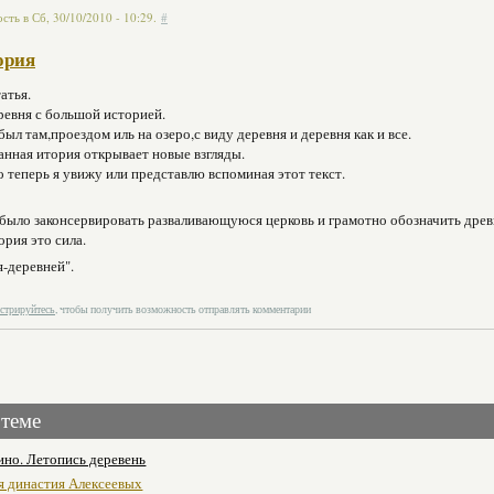
сть в Сб, 30/10/2010 - 10:29.
#
ория
атья.
ревня с большой историей.
 был там,проездом иль на озеро,с виду деревня и деревня как и все.
анная итория открывает новые взгляды.
 теперь я увижу или представлю вспоминая этот текст.
было законсервировать разваливающуюся церковь и грамотно обозначить древн
ория это сила.
я-деревней".
истрируйтесь
, чтобы получить возможность отправлять комментарии
 теме
ино. Летопись деревень
я династия Алексеевых