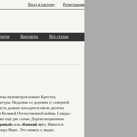
Вход в систему
Регистрация
орум
Контакты
Все статьи
сятка километров южнее Крестец
ьтуры. Недалеко от деревни (с северной
чуть дальше находится около десятка
н Великой Отечественной войны. Северо-
ово ещё две сопки. Дореволюционные
бряный»
или
«Княжий луг»
. Имеются
зера Ямно. Это память о людях,