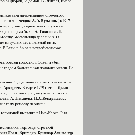
(38 дворов, 36 домов, 172 жителя) имело
 начале века налаживанием строчевого
ков стоял помещик:
А. А. Булатов.
( в 1917
Новгородской уездной земской управы.
ыми ученицами были:
А. Тихонова, П.
 Москву. Жительница деревни А. О.
ам из густых переплетений нити.
х. В Рахино было и потребительское
разгромлен волостной Совет и убит
 с отрядом большевиков подавить мятеж. Но
зживина.
Существовали и мужские цеха - у
ч Архиреев.
В марте 1929 г. его избрали
я здешних мастериц закупали Бельгия и
шева, А. Тиханова, П.А. Кондрашева,
или этому ремеслу парижан.
а всемирной выставке в Нью-Йорке. Был
месленники, торговцы строчкой
хин Иван
- бригадир,
Бриккар Александр