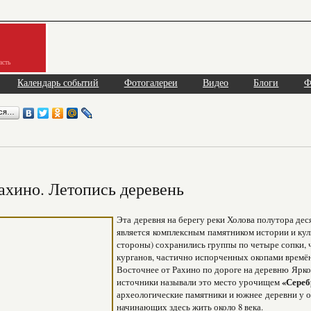
асть
Календарь событий
Фотогалереи
Видео
Блоги
Ф
ься…
ахино. Летопись деревень
Эта деревня на берегу реки Холова полутора де
является комплексным памятником истории и кул
стороны) сохранились группы по четыре сопки, 
курганов, частично испорченных окопами времё
Восточнее от Рахино по дороге на деревню Ярк
источники называли это место урочищем
«Сере
археологические памятники и южнее деревни у о
начинающих здесь жить около 8 века.