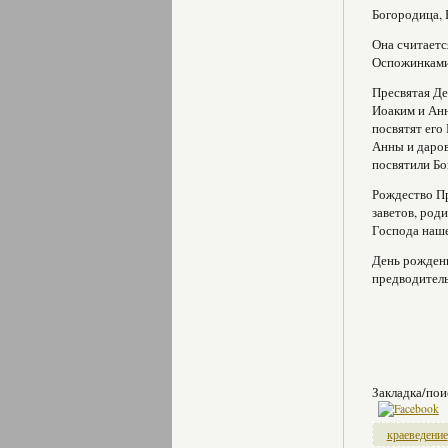
Богородица, 
Она считаетс
Оспожинками
Пресвятая Де
Иоаким и Анн
посвятят его
Анны и даров
посвятили Бо
Рождество Пр
заветов, род
Господа наше
День рождени
предводитель
Закладка/пои
краеведение