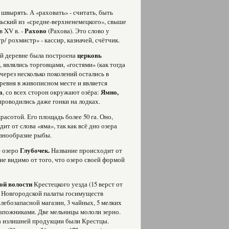
 швырять. А «раховать» - считать, быть
ольский из «средне-верхненемецкого», свыше
в XV в. -
Рахово
(Рахова). Это слово у
тр/ рохмистр» - кассир, казначей, счётчик.
этой деревне была построена
церковь
 являлись торговцами, «гостями» (как тогда
 через несколько поколений остались в
ревня в живописном месте и является
а
, со всех сторон окружают озёра:
Ямно,
проводились даже гонки на лодках.
асотой. Его площадь более 50 га. Оно,
т от слова «яма», так как всё дно озера
азнообразие рыбы.
 озеро
Глубочек.
Название происходит от
ие видимо от того, что озеро своей формой
ой волости
Крестецкого уезда (15 верст от
ла Новгородской палаты госимуществ
 хлебозапасной магазин, 3 чайных, 5 мелких
сапожниками. Две мельницы мололи зерно.
та излишней продукции были Крестцы.