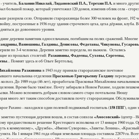
ч
- учитель,
Баланин Николай, Лидановский П.А., Терехин П.А.
и много други
 был большой пожар, который уничтожил 120 домов, изменив облик села - сгор
ше разорила село. Отправили старорахинцы более 300 человек на фронт, 192 ч
войну, построенные в 1936 году здания строчевого цеха, цеха дёржки, клуба. 
одняться до довоенного уровня.
дине деревни памятник односельчанам, погибшим на полях сражений. Многие
сандрины, Ванюшины, Галдины, Денисовы, Федотавы, Чикуновы, Гусаров
теряли по 3-4 человека. Деревня заметно поредела, но выжила. Остались
ущие из прошлых столетий:
Разживины, Фадеевы, Суховы, Сергеевы,
невы
... Помнят здесь и об Ольге Бертгольц.
Михайловна Разживина
в 1943 году приняла старорахинское почтовое
ывшего начальника отделения
Прасковью Григорьевну Галдину
переводили
 колхоз. До 1989 года (46 лет), проработала Прасковья Михайловна начальнико
деления. Время было тяжёлое. Почту забирали в Новом Рахине, ходили пешком
сылки. Можно вспомнить добрым словом самого старо почтальона Нюшу
орая много лет таким способом доставляла почту старорахинцам. Обслуживали
арое Рахино - находился один полевой подвижный госпиталь (
158 ППГ
), один 
 заметно пустеющая деревня вошла, в состав совхоза
«Амосовский»
(центр - Н
тому предшествовало решение Крестецкого исполкома от 13 января 1960 года. 
Путь к коммунизму», «Дружба», «Имени Суворова», «Заветы Ленина», «Красный 
ункта. На 1 января 1961 года общая земельная площадь составила 22879 га. Все