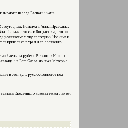
называют в народе Госпожинками,
и богоугодных, Иоакима и Анны. Праведные
ни обещали, что если Бог даст им дитя, то
сподь услышал молитву праведных Иоакима и
ели привели её в храм и по обещанию
тлый день, на рубеже Ветхого и Нового
Воплощения Бога Слова- явиться Матерью
енно в этот день русское воинство под
териалам Крестецкого краеведческого музея