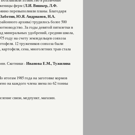
 Возглавляли хозяйство в различные
уженицы ферм (
Л.И. Вишкер, Л.Ф.
тоянно перевыполняли планы. Благодаря
 Заботин, Ю.Я. Андрианов, Н.А.
 районного архива) трудилось более 500
отноводство. За годы девятой пятилетки в
лад минеральных удобрений, средняя школа,
75 году на счету земледельцев совхоза
ртофеля. 12 тружеников совхоза были
 картофеля, сена, многолетних трав стала
онн. Скотники -
Иванова Е.М., Тужилина
о итогам 1985 года на заготовке кормов
ено на каждого члена звена по 62 тонны
ление связи, медпункт, магазин.