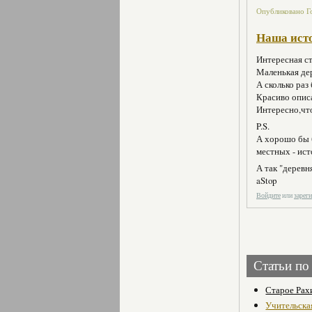
Опубликовано Го
Наша ист
Интересная ст
Маленькая де
А сколько раз
Красиво опис
Интересно,что
P.S.
А хорошо бы 
местных - ист
А так "деревн
aStop
Войдите
или
зарег
Статьи по
Старое Рах
Учительска