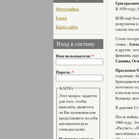
Григорьеви
Фотографии
В 1929 году,
Блоги
ВОВ ещё боль
разрушены в 
Карта сайта
смогла она п
Стоит посере
Вход в систему
семьи -
Алек
и другие, по
фамилии, ид
Имя пользователя:
*
Савины, Ог
Прасковья 
Пароль:
*
отделение: б
бригадиром в
почтового от
КАПЧА
и носили по
Этот вопрос задается
Купцову, кот
для того, чтобы
выяснить, являетесь
В деревне Ст
ли Вы человеком или
После войны,
представляете из себя
1960 году. Э
автоматическую
«Рассвет», «
спам-рассылку.
населённых п
Напишите ответ на