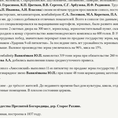
ое, Колокола, Старорахинское, Шутиловичи, Литвиново, Ламерье, Болошково).
. Герасимов, К.П. Цветков, В.В. Сергеев, С.Г. Арбузова, И.Ф. Родионов
. Тр
.П. Иванова, А.И. Власова
) своим нелёгким трудом прославляли совхоз, пос
астерских, механизаторам, комбайнёрам (
С.А. Лосенков, М.А. Коротков, П.А.
и мн. др.) совхоз добивался отличных показателей. Всего в совхозе (по данным
хоз специализировался на выращивании картофеля, зерновых, было развито жив
роено 2 скотных двора на 300 мест, зерносклад, зерноочистительный пункт, ск
дходило к концу строительство животноводческого комплекса на 600 голов. В 19
трудовых побед, значительно перекрыт план по продаже государству зерна, ка
наком «Ударник 9-ой пятилетки». За последние пять лет урожайность зерновых,
выше. Валовое производство зерна увеличилось на 96%, мяса на 15%.
комбайнёр
Вавилёнков Ю.П.
намолотил 319 тонн зерна при обязательстве 260 т
ева А.А.
добились выполнения плана среднесуточного привеса.
совхоз «Амосовский» выполнил 11-ю пятилетку по продаже зерна государству. П
езнарядное звено
Вавилёнкова Ю.П.:
при плане 48 тонн кормоединиц заготовл
.
ине - до трёхсот жителей. До недавнего времени был дом культуры, школа, отде
нные помещения. В плохом состоянии церковь.
дества Пресвятой Богородицы, дер. Старое Рахино.
нная, построена в 1837 году.