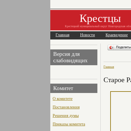
Крестцы
Крестецкий муниципальный округ Новгородская обл
Главная
Новости
Краеведение
Поделит
Версия для
слабовидящих
Главная
Старое Р
Комитет
О комитете
Постановления
Решения думы
Приказы комитета