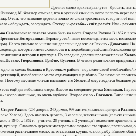
Древнее слово «рахать/рахнуть» - бросать, гнать,
 Языковед
М. Фасмер
отмечал, что в русский язык оно могло попасть через п
зад. О том, что название деревни пошло от слова «раховать», говорит и её имя 
чало - обсуждать, рассуждать. Отсюда и
«рахоба» - счёт, расчёт
. Или « рахмис
ово Семёновского погоста
могла быть на месте
Старого Рахино
.В 1837 г. в 
Пресвятые Богородицы»
. Первые устойчивые поселенцы этих мест, возможно,
цов). На это указывало и название деревни недалеко от Рахино -
Дивогощи
. Но
ледельцы, которые имели склонность и к подсобным ремёслам.Расположена де
памятником истории и культуры. По середине деревни протекает речка
Холов
ня, Погано, Гверстяница, Грибно, Лутовна.
В летние религиозные праздники 
- одно из самых больших в Крестецком районе - поражает своей необычайной кр
ерстяницей,
излюбленное место отдыхающих и рыбаков. Его название происходи
ми. Поэтому местные жители называют его
Ямное.
В озере водится большое р
о
есть ещё два небольших озера. Вместе их соединяет
речка Ямницкая.
Первое
о» : озеро маленькое, но очень глубокое. Второе озеро -
Глазочек.
Такое назван
з.
 Старое Рахино
(256 дворов, 240 домов, 993 жителя) являлось центром
Рахинск
 реке Холова). Здесь имелись церковь, 3 часовни, земская школа (сельская шко
ино в 1845 г.; 1862 г. - учитель, 28 учеников, 2 ученицы), волостное правление,
ки, кузница. Славилась деревня мастеровыми людьми: столярами, плотниками, 
 жители растительное масло, изготавливали крупы, ловили рыбу. Рынком сбы