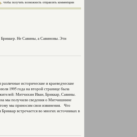
ь
, чтобы получить возможность отправлять комментарии
Бриккер. Не Савины, а Савиновы. Эти
 различные исторические и краеведческие
 июля 1995 года на второй странице была
 жителей: Митчихин Иван, Бриккар, Савины.
она мы получили сведения о Митчишнине
этому мы приносим свои извинения. Что
я Бриккар встречается во многих источниках в