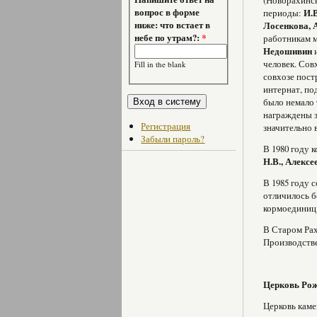
(Новорахинск
вопрос в форме
периоды:
И.В
ниже: что встает в
Лосенкова, А
небе по утрам?:
*
работникам м
Недошивин
человек. Сов
Fill in the blank
совхозе пост
интернат, по
было немало 
награждены з
Регистрация
значительно 
Забыли пароль?
В 1980 году 
Н.В., Алексе
В 1985 году 
отличилось б
кормоединиц
В Старом Рах
Производстве
Церковь Рож
Церковь каме