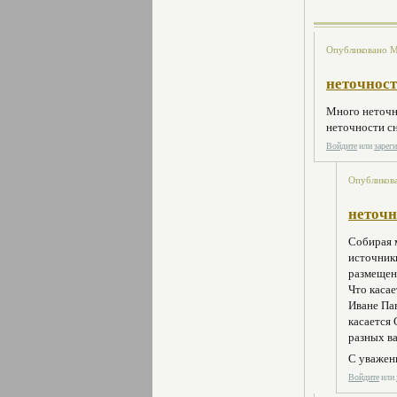
Опубликовано Ми
неточност
Много неточн
неточности сн
Войдите
или
зарег
Опубликова
неточн
Собирая 
источники
размещен
Что каса
Иване Па
касается 
разных ва
С уважени
Войдите
или