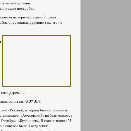
х жителей деревни.
ели лучшие постройки.
еловека не вернулись домой. Были
Война опустошила деревню так, что не
ы
м
 пять деревень.
эвакогоспиталь (
3037 ЭГ
).
овое - Рахино), который
был образован в
Организовали «Амосовский» на базе колхозов
Октябрь», «Будёновец». В совхоз вошли 25
го в совхозе было 7 отделений