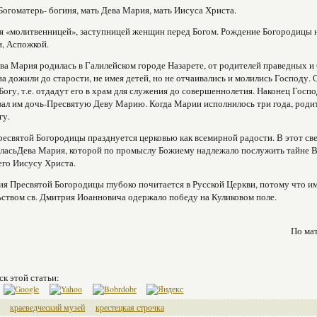
Богоматерь- богиня, мать Дева Мария, мать Иисуса Христа.
я «молитвенницей», заступницей женщин перед Богом. Рождение Богородицы 
, Аспожкой.
ва Мария родилась в Галилейском городе Назарете, от родителей праведных 
а дожили до старости, не имея детей, но не отчаивались и молились Господу. О
 Богу, т.е. отдадут его в храм для служения до совершеннолетия. Наконец Го
ал им дочь-Пресвятую Деву Марию. Когда Марии исполнилось три года, родит
гу.
есвятой Богородицы празднуется церковью как всемирной радости. В этот све
иласьДева Мария, которой по промыслу Божиему надлежало послужить тайне 
го Иисусу Христа.
я Пресвятой Богородицы глубоко почитается в Русской Церкви, потому что им
ством св. Дмитрия Иоанновича одержало победу на Куликовом поле.
По ма
ск этой статьи:
краеведческий музей
крестецкая строчка