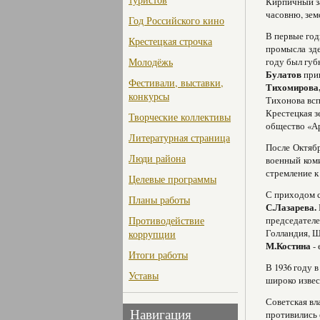
Кирпичный за
часовню, зем
Год Российского кино
В первые год
Крестецкая строчка
промысла зде
Молодёжь
году был губ
Булатов
при
Фестивали, выставки,
Тихомирова,
конкурсы
Тихонова всп
Крестецкая з
Творческие коллективы
общество «Ар
Литературная страница
После Октябр
Люди района
военный коми
стремление к
Целевые программы
С приходом с
Планы работы
С.Лазарева.
Противодействие
председателе
Голландия, Ш
коррупции
М.Костина
- 
Итоги работы
В 1936 году 
Уставы
широко извес
Советская вл
Навигация
противились 