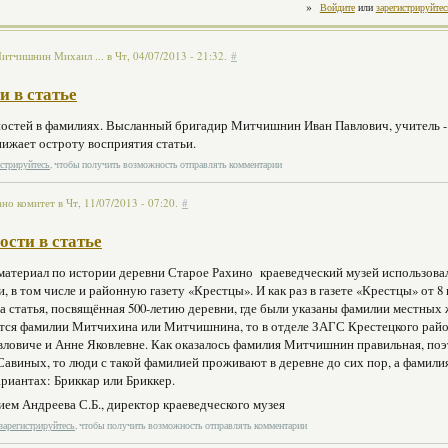
»
Войдите
или
зарегистрируйтес
тчишнин Михаил ... в Чт, 04/07/2013 - 21:32.
#
и в статье
остей в фамилиях. Высланный бригадир Митчишнин Иван Павлович, учитель - 
ижает остроту восприятия статьи.
истрируйтесь
, чтобы получить возможность отправлять комментарии
но комитет в Чт, 11/07/2013 - 07:20.
#
ости в статье
материал по истории деревни Старое Рахино краеведческий музей использовал
, в том числе и районную газету «Крестцы». И как раз в газете «Крестцы» от 8
а статья, посвящённая 500-летию деревни, где были указаны фамилии местных
ется фамилии Митчихина или Митчишнина, то в отделе ЗАГС Крестецкого рай
вловиче и Анне Яковлевне. Как оказалось фамилия Митчишнин правильная, по
Савиных, то люди с такой фамилией проживают в деревне до сих пор, а фамили
риантах: Бриккар или Бриккер.
ем Андреева С.Б., директор краеведческого музея
зарегистрируйтесь
, чтобы получить возможность отправлять комментарии