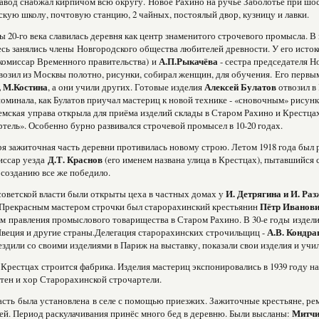
вод снабжал кирпичом всю округу. Новое Рахино на ручье Заболотье при шоссе
скую школу, почтовую станцию, 2 чайных, постоялый двор, кузницу и лавки.
ы 20-го века славилась деревня как центр знаменитого строчевого промысла. В
сь занялись члены Новгородского общества любителей древности. У его исто
комиссар Временного правительства) и
А.П.Рыкачёва
- сестра председателя 
возил из Москвы полотно, рисунки, собирал женщин, для обучения. Его перв
 М.Костина
, а они учили других. Готовые изделия
Алексей Булатов
отвозил в
оминала, как Булатов приучал мастериц к новой технике - «сновочным» рисунк
емская управа открыла для приёма изделий склады в Старом Рахино и Крестца
тель». Особенно бурно развивался строчевой промысел в 10-20 годах.
я зажиточная часть деревни противилась новому строю. Летом 1918 года был 
ссар уезда
Д.Т. Краснов
(его именем названа улица в Крестцах), пытавшийся
 созданию все же победило.
оветской власти были открыты цеха в частных домах у
И. Детрягина и И. Ра
Прекрасным мастером строчки был старорахинский крестьянин
Пётр Иванови
м правления промыслового товарищества в Старом Рахино. В 30-е годы издели
веция и другие страны.Делегация старорахинских строчильщиц -
А.В. Кондра
ездили со своими изделиями в Париж на выставку, показали свои изделия и уч
в Крестцах строится фабрика. Изделия мастериц экспонировались в 1939 году н
тен и хор Старорахинской строчартели.
асть была установлена в селе с помощью приезжих. Зажиточные крестьяне, ре
ей. Период раскулачивания принёс много бед в деревню. Были высланы:
Митчи