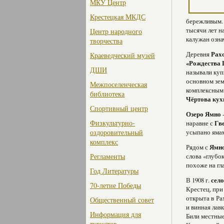
МКУ Центр
Крестецкая МКДС
бережливым.
тысячи лет на
Центр народного
калужан озна
творчества
Деревня
Рах
Краеведческий музей
«Рождества 
ДШИ
называли куп
основном зем
Межпоселенческая
комплексным 
библиотека
Чёртова кух
Спортивный центр
Озеро Ямно
Физкультурно-
наравне с
Гв
оздоровительный
усыпано яма
комплекс
Рядом с
Ямн
Регламенты
слова «глубок
похоже на гла
Год Литературы
В 1908 г.
село
70-летие Победы
Крестец, при
открыта в Рах
Общественный совет
и винная лав
Информация для
Били местные
туристов