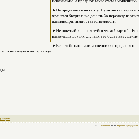
невозможно, а продают такие схемы мошенники.
►Не продавай свою карту. Пушкинская карта отн
хранятся бюджетные деньги. За передачу карты 
административная ответственность.
►Не покупай и не пользуйся чужой картой. Пушк
владелец, в других случаях это будет нарушение 
►Если тебе написали мошенники с предложением
алог и пожалуйся на страницу.
ода
 карта
»
Войдите
или
зарегистрируйтес