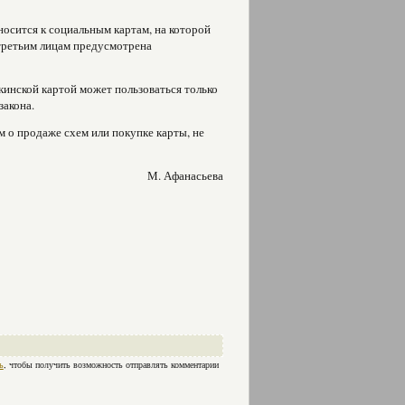
осится к социальным картам, на которой
третьим лицам предусмотрена
инской картой может пользоваться только
закона.
 о продаже схем или покупке карты, не
М. Афанасьева
ь
, чтобы получить возможность отправлять комментарии