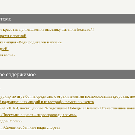
 теме
т красоты: приглашаем на выставку Татьяны Беляевой!
время с пользой
кая акция «Веди родителей в музей»
дней!
ая весна»
ое содержимое
:
урнир по игре бочча среди лиц с ограниченными возможностями здоровья, п
й радиационных аварий и катастроф и памяти их жертв
АТУШКИ, посвящённые 74 годовщине Победы в Великой Отечественной вой
 «Пресмыкающиеся – первопроходцы земли»
одов России»
я «Самые необычные виды спорта»