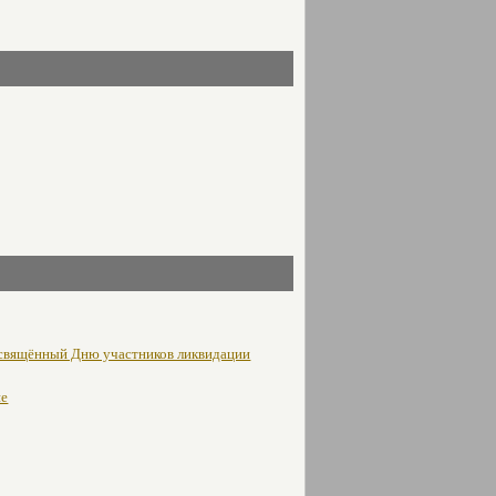
освящённый Дню участников ликвидации
не