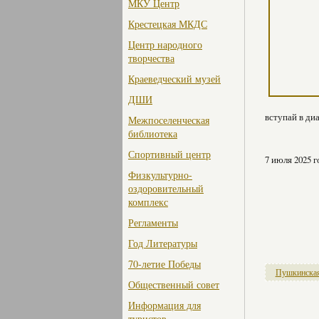
МКУ Центр
Крестецкая МКДС
Центр народного
творчества
Краеведческий музей
ДШИ
вступай в ди
Межпоселенческая
библиотека
Спортивный центр
7 июля 2025 г
Физкультурно-
оздоровительный
комплекс
Регламенты
Год Литературы
70-летие Победы
Пушкинская
Общественный совет
Информация для
туристов