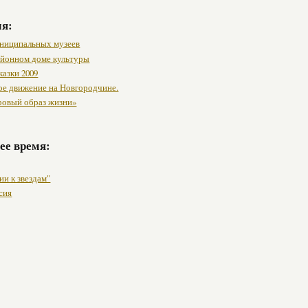
мя:
ниципальных музеев
районном доме культуры
казки 2009
ое движение на Новгородчине.
ровый образ жизни»
ее время:
ии к звездам"
сия