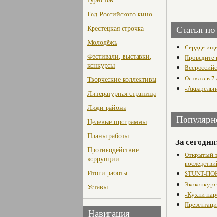
Год Российского кино
Крестецкая строчка
Статьи по
Молодёжь
Сердце ище
Фестивали, выставки,
Проведите 
конкурсы
Всероссийс
Осталось 7 
Творческие коллективы
«Акварельн
Литературная страница
Люди района
Популярн
Целевые программы
Планы работы
За сегодня
Противодействие
Открытый т
коррупции
последстви
Итоги работы
STUNT-ПОК
Экоконкурс
Уставы
«Кухни нар
Презентаци
Навигация