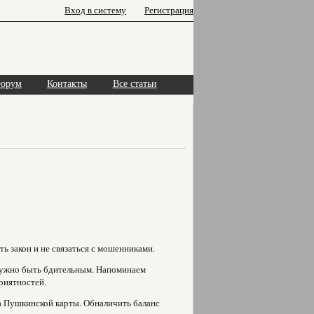
Вход в систему
Регистрация
орум
Контакты
Все статьи
ь закон и не связаться с мошенниками.
нужно быть бдительным. Напоминаем
риятностей.
а Пушкинской карты. Обналичить баланс