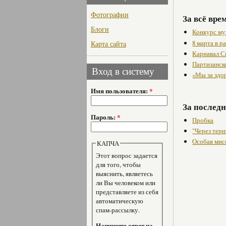
Фотографии
За всё вре
Блоги
Конкурс му
8 марта в 
Карта сайта
Карнавал С
Партизанск
Вход в систему
«Мы за здо
Имя пользователя:
*
За последн
Пароль:
*
Пробка
"Через терн
Особая мис
КАПЧА
Этот вопрос задается
для того, чтобы
выяснить, являетесь
ли Вы человеком или
представляете из себя
автоматическую
спам-рассылку.
Напишите ответ на