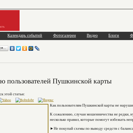
асть
Календарь событий
Фотогалереи
Видео
Блоги
Ф
ься…
ю пользователей Пушкинской карты
ск этой статьи:
Как пользователям Пушкинской карты не нарушит
К сожалению, случаи мошенничества не редки, 
несколько правил, которые помогут избежать неп
►Не покупай схемы по выводу средств с баланс