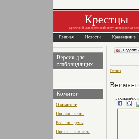
Крестцы
Крестецкий муниципальный округ Новгородская обл
Главная
Новости
Краеведение
Поделит
Версия для
слабовидящих
Главная
Внимани
Комитет
Закладка/пои
О комитете
Постановления
Решения думы
Приказы комитета