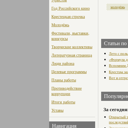
молодёжь
Год Российского кино
Крестецкая строчка
Молодёжь
Фестивали, выставки,
конкурсы
Статьи по
Творческие коллективы
Лето с пол
Литературная страница
«Формула д
Люди района
Вспомним 
Целевые программы
Крестцы за
Вот и отгре
Планы работы
Противодействие
коррупции
Популярн
Итоги работы
За сегодня
Уставы
Открытый т
последстви
Навигация