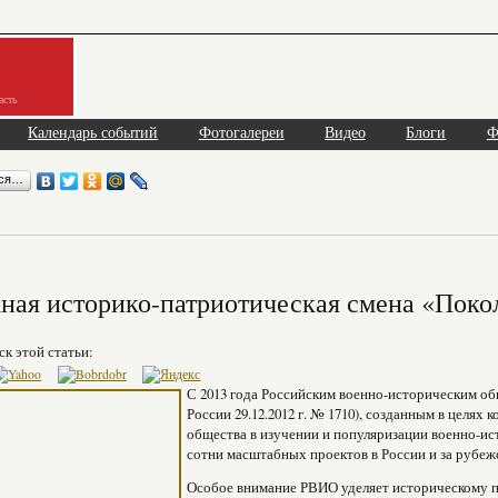
асть
Календарь событий
Фотогалереи
Видео
Блоги
Ф
ься…
ая историко-патриотическая смена «Поко
ск этой статьи:
С 2013 года Российским военно-историческим о
России 29.12.2012 г. № 1710), созданным в целях
общества в изучении и популяризации военно-ис
сотни масштабных проектов в России и за рубеж
Особое внимание РВИО уделяет историческому 