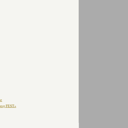
не
ород FEST»