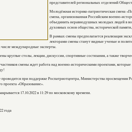
представителей региональных отделений Общест
Молодёжная историко-патриотическая смена «По
смена, организованная Российским военно-исто
объединить неравнодушных молодых людей в возр
духовных основ общества, исторической памяти,
В рамках смены предполагается реализация экс
лекторами смены станут видные ученые и полити
м числе международные эксперты.
ены круглые столы, лекции, дискуссии, спортивные состязания, а также творче
участников смены ждет работа над военно-историческими проектами, которые 
ду!
 проводится при поддержке Роспатриотцентра, Министерства просвещения Ро
о проекта «Образование».
акрывается 17.10.2022 в 11:29 по московскому времени.
22 года