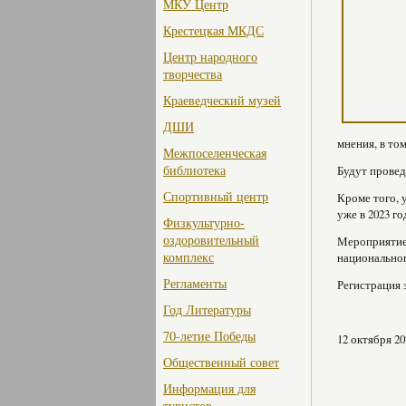
МКУ Центр
Крестецкая МКДС
Центр народного
творчества
Краеведческий музей
ДШИ
мнения, в то
Межпоселенческая
библиотека
Будут провед
Спортивный центр
Кроме того, 
уже в 2023 го
Физкультурно-
оздоровительный
Мероприятие
комплекс
национальног
Регламенты
Регистрация з
Год Литературы
70-летие Победы
12 октября 20
Общественный совет
Информация для
туристов