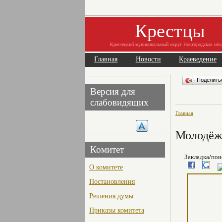
Крестцы
Крестецкий муниципальный округ Новгородская обл
Главная
Новости
Краеведение
Поделит
Версия для
слабовидящих
Главная
Молодёжн
Комитет
Закладка/пои
О комитете
Постановления
Решения думы
Приказы комитета