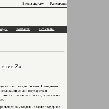
Вход в систему
Регистрация
орум
Контакты
Все статьи
ление Z»
бществом (учреждено Указом Президентом
 консолидации усилий государства и
торического прошлого России, реализованы
ом.
просвещению молодёжи, а также поддержке