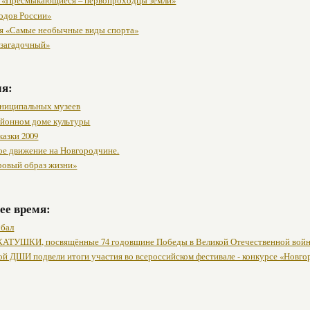
 «Пресмыкающиеся – первопроходцы земли»
одов России»
я «Самые необычные виды спорта»
 загадочный»
мя:
ниципальных музеев
районном доме культуры
казки 2009
ое движение на Новгородчине.
ровый образ жизни»
ее время:
 бал
АТУШКИ, посвящённые 74 годовщине Победы в Великой Отечественной вой
ой ДШИ подвели итоги участия во всероссийском фестивале - конкурсе «Новг