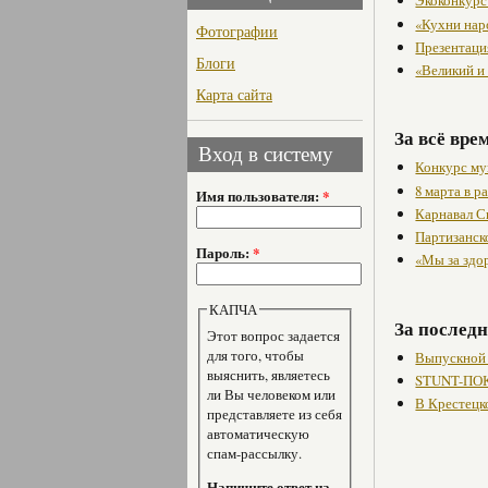
Экоконкурс
«Кухни нар
Фотографии
Презентаци
Блоги
«Великий и
Карта сайта
За всё вре
Вход в систему
Конкурс му
8 марта в 
Имя пользователя:
*
Карнавал С
Партизанск
Пароль:
*
«Мы за здо
КАПЧА
За последн
Этот вопрос задается
для того, чтобы
Выпускной
выяснить, являетесь
STUNT-ПОК
ли Вы человеком или
В Крестецк
представляете из себя
автоматическую
спам-рассылку.
Напишите ответ на