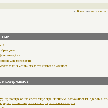
»
Войдите
или
зарегистрируйтес
 теме
ьзой
обрых дел»
День молодёжи?
жгли на Дне молодёжи!
мел праздник мечты, смелости и веры в будущее!
ое содержимое
:
урнир по игре бочча среди лиц с ограниченными возможностями здоровья, п
й радиационных аварий и катастроф и памяти их жертв