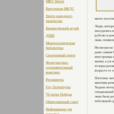
МКУ Центр
Крестецкая МКДС
Центр народного
много посети
творчества
Люди, интере
Краеведческий музей
находились в
рубелю в дом
ДШИ
лыка, появил
Межпоселенческая
Несмотря на 
библиотека
даже самым б
Спортивный центр
иностранцы в
жизни, а уж 
Физкультурно-
из коры разл
оздоровительный
возрасте от 
комплекс
Плетение лап
Регламенты
многими реме
Год Литературы
Ходила леген
специальный 
70-летие Победы
лыка была де
небольшой ср
Общественный совет
Информация для
туристов