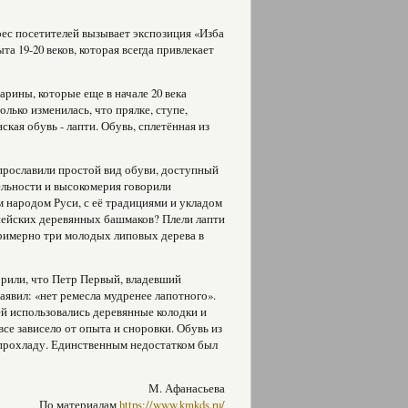
ес посетителей вызывает экспозиция «Изба
а 19-20 веков, которая всегда привлекает
рины, которые еще в начале 20 века
лько изменилась, что прялке, ступе,
кая обувь - лапти. Обувь, сплетённая из
, прославили простой вид обуви, доступный
ельности и высокомерия говорили
м народом Руси, с её традициями и укладом
опейских деревянных башмаков? Плели лапти
примерно три молодых липовых дерева в
рили, что Петр Первый, владевший
аявил: «нет ремесла мудренее лапотного».
тей использовались деревянные колодки и
все зависело от опыта и сноровки. Обувь из
 прохладу. Единственным недостатком был
М. Афанасьева
По материалам
https://www.kmkds.ru/