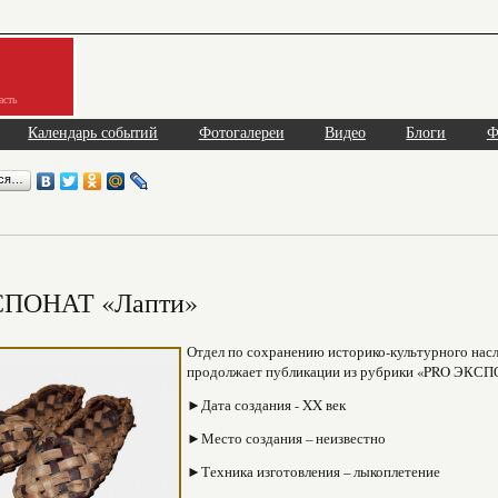
асть
Календарь событий
Фотогалереи
Видео
Блоги
Ф
ься…
СПОНАТ «Лапти»
Отдел по сохранению историко-культурного насл
продолжает публикации из рубрики «PRO ЭКСПО
►Дата создания - XX век
►Место создания – неизвестно
►Техника изготовления – лыкоплетение