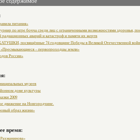
ое содержимое
:
равила питания»
урнир по игре бочча среди лиц с ограниченными возможностями здоровья, п
й радиационных аварий и катастроф и памяти их жертв
АТУШКИ, посвящённые 74 годовщине Победы в Великой Отечественной вой
 «Пресмыкающиеся – первопроходцы земли»
одов России»
мя:
ниципальных музеев
районном доме культуры
казки 2009
ое движение на Новгородчине.
ровый образ жизни»
ее время:
 Рахманинова»