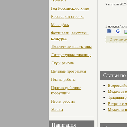
7 апреля 2025
Год Российского кино
Крестецкая строчка
Молодёжь
Закладка/пои
Фестивали, выставки,
конкурсы
Отдел по со
Творческие коллективы
Литературная страница
Люди района
Целевые программы
Статьи по
Планы работы
Всероссийс
Противодействие
Медаль за 
коррупции
Традиции р
Итоги работы
Встреча с 
Уставы
Медаль за 
Навигация