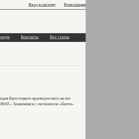
Вход в систему
Регистрация
орум
Контакты
Все статьи
едия Крестецкого краеведческого музея
НАТ». Знакомимся с экспонатом «Лапти»