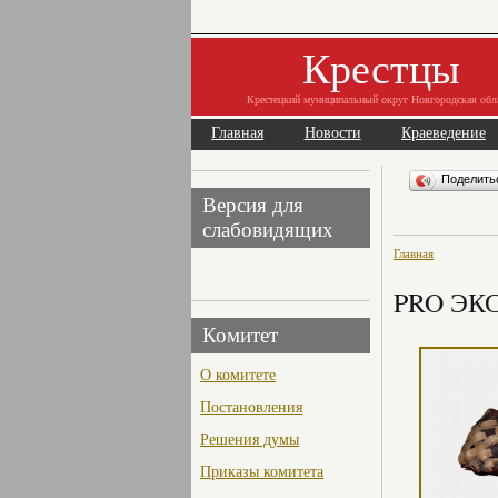
Крестцы
Крестецкий муниципальный округ Новгородская обл
Главная
Новости
Краеведение
Поделит
Версия для
слабовидящих
Главная
PRO ЭК
Комитет
О комитете
Постановления
Решения думы
Приказы комитета