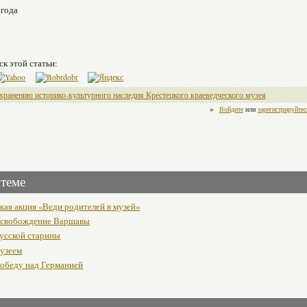
 года
ск этой статьи:
хранению историко-культурного наследия Крестецкого краеведческого музея
»
Войдите
или
зарегистрируйтес
 теме
кая акция «Веди родителей в музей»
освобождение Варшавы
усской старины
музеем
победу над Германией