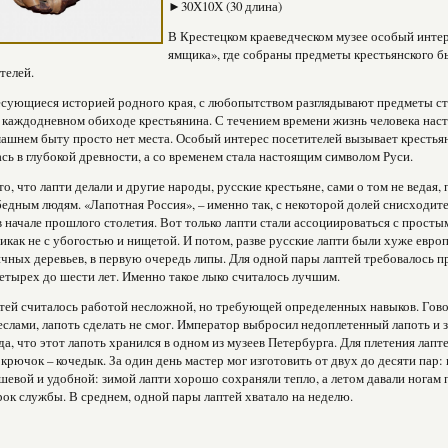
►30Х10Х (30 длина)
В Крестецком краеведческом музее особый интер
ямщика», где собраны предметы крестьянского быт
телей.
сующиеся историей родного края, с любопытством разглядывают предметы ста
 каждодневном обиходе крестьянина. С течением времени жизнь человека насто
ашнем быту просто нет места. Особый интерес посетителей вызывает крестьянс
ась в глубокой древности, а со временем стала настоящим символом Руси.
то, что лапти делали и другие народы, русские крестьяне, сами о том не ведая
едным людям. «Лапотная Россия», – именно так, с некоторой долей снисходит
 начале прошлого столетия. Вот только лапти стали ассоциироваться с просты
никак не с убогостью и нищетой. И потом, разве русские лапти были хуже евр
ичных деревьев, в первую очередь липы. Для одной пары лаптей требовалось 
четырех до шести лет. Именно такое лыко считалось лучшим.
тей считалось работой несложной, но требующей определенных навыков. Гово
слами, лапоть сделать не смог. Император выбросил недоплетенный лапоть и з
да, что этот лапоть хранился в одном из музеев Петербурга. Для плетения лап
крючок – кочедык. За один день мастер мог изготовить от двух до десяти пар: 
шевой и удобной: зимой лапти хорошо сохраняли тепло, а летом давали ногам
ок службы. В среднем, одной пары лаптей хватало на неделю.