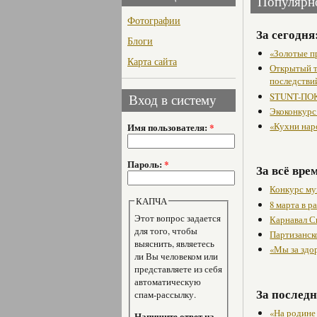
Популярн
Фотографии
За сегодня
Блоги
«Золотые п
Карта сайта
Открытый т
последстви
STUNT-ПОК
Вход в систему
Экоконкурс
«Кухни нар
Имя пользователя:
*
Пароль:
*
За всё вре
Конкурс му
КАПЧА
8 марта в 
Этот вопрос задается
Карнавал С
для того, чтобы
Партизанск
выяснить, являетесь
«Мы за здо
ли Вы человеком или
представляете из себя
автоматическую
За последн
спам-рассылку.
«На родине
Напишите ответ на