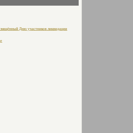
освящённый Дню участников ликвидации
не