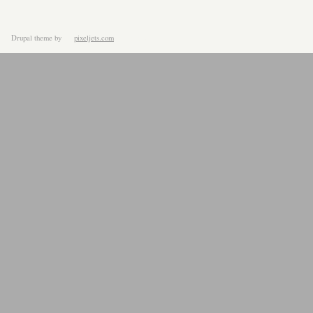
Drupal theme
by
pixeljets.com
ver.1.4