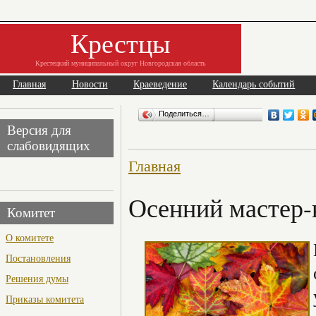
Крестцы
Крестецкий муниципальный округ Новгородская область
Главная
Новости
Краеведение
Календарь событий
Поделиться…
Версия для
слабовидящих
Главная
Осенний мастер-
Комитет
О комитете
Постановления
Решения думы
Приказы комитета