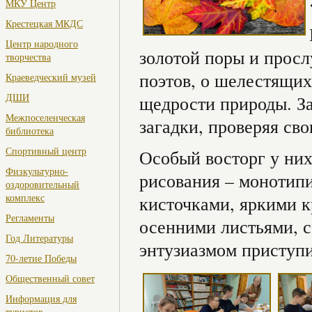
МКУ Центр
Крестецкая МКДС
Центр народного
золотой поры и прос
творчества
поэтов, о шелестящих
Краеведческий музей
ДШИ
щедрости природы. За
Межпоселенческая
загадки, проверяя св
библиотека
Спортивный центр
Особый восторг у них
Физкультурно-
рисования – монотип
оздоровительный
комплекс
кисточками, яркими 
Регламенты
осенними листьями, с
Год Литературы
энтузиазмом приступи
70-летие Победы
Общественный совет
Информация для
туристов