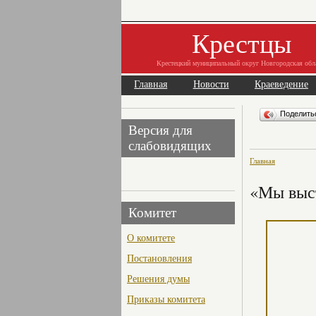
Крестцы
Крестецкий муниципальный округ Новгородская обл
Главная
Новости
Краеведение
Поделит
Версия для
слабовидящих
Главная
«Мы выс
Комитет
О комитете
Постановления
Решения думы
Приказы комитета