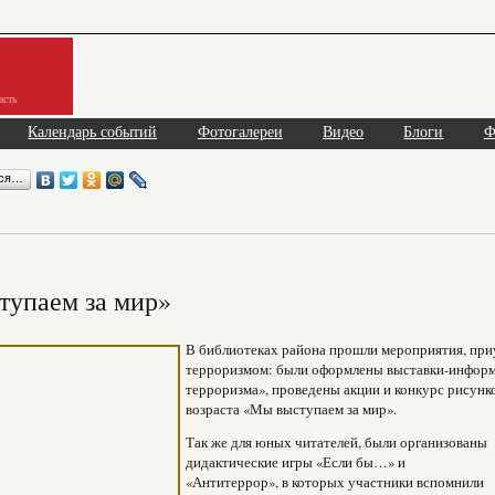
асть
Календарь событий
Фотогалереи
Видео
Блоги
Ф
ься…
тупаем за мир»
В библиотеках района прошли мероприятия, при
терроризмом: были оформлены выставки-инфор
терроризма», проведены акции и конкурс рисунк
возраста «Мы выступаем за мир».
Так же для юных читателей, были организованы
дидактические игры «Если бы…» и
«Антитеррор», в которых участники вспомнили