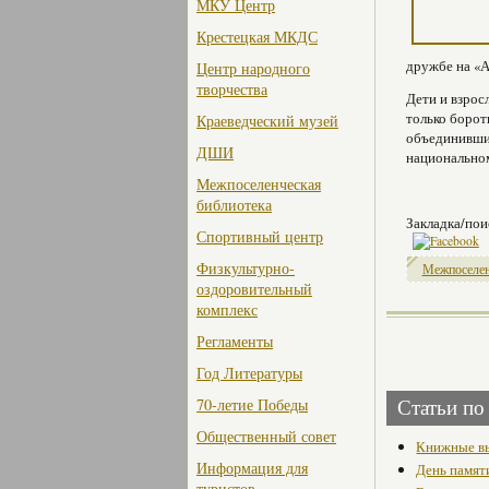
МКУ Центр
Крестецкая МКДС
дружбе на «А
Центр народного
творчества
Дети и взрос
только борот
Краеведческий музей
объединившис
ДШИ
национально
Межпоселенческая
библиотека
Закладка/пои
Спортивный центр
Физкультурно-
Межпоселен
оздоровительный
комплекс
Регламенты
Год Литературы
70-летие Победы
Статьи по
Общественный совет
Книжные вы
Информация для
День памят
туристов