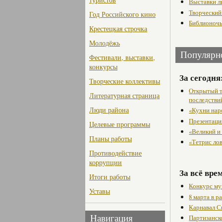
Выставки л
Творческий
Год Российского кино
Библионочь
Крестецкая строчка
Молодёжь
Популярн
Фестивали, выставки,
конкурсы
За сегодня
Творческие коллективы
Открытый т
Литературная страница
последстви
Люди района
«Кухни нар
Презентаци
Целевые программы
«Великий и
Планы работы
«Тетрис ло
Противодействие
коррупции
За всё вре
Итоги работы
Конкурс му
Уставы
8 марта в 
Карнавал С
Партизанск
Навигация