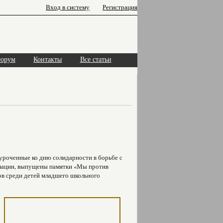
Вход в систему
Регистрация
орум
Контакты
Все статьи
уроченные ко дню солидарности в борьбе с
мации, выпущены памятки «Мы против
ов среди детей младшего школьного