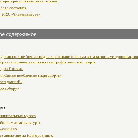
итературы в библиотеках района
 батл состоялся
-2023: «Читаем вместе»
ое содержимое
:
урнир по игре бочча среди лиц с ограниченными возможностями здоровья, п
й радиационных аварий и катастроф и памяти их жертв
одов России»
я «Самые необычные виды спорта»
 загадочный»
вко соберу»
мя:
ниципальных музеев
районном доме культуры
казки 2009
ое движение на Новгородчине.