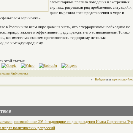
элементарные правила поведения в экстренных
случаях, разрешили ряд проблемных ситуаций и
даже выразили свои представления о мире и
сфальтовом вернисаже».
лые в России и во всем мире должны знать, что с терроризмом необходимо не
ься, гораздо важнее и эффективнее предупреждать его возникновение. Только
ь, все вместе мы сможем противостоять терроризму не только
му, но и международному.
ск этой статьи:
ческая библиотека
»
Войдите
или
зарегистрируйтес
 теме
ставки, посвящённые 205-й годовщине со дня рождения Ивана Сергеевича Тур
и жертв политических репрессий