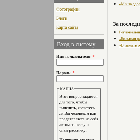
«Мы за здо
Фотографии
Блоги
За последн
Карта сайта
Региональн
«Большая р
Вход в систему
«В память 
Имя пользователя:
*
Пароль:
*
КАПЧА
Этот вопрос задается
для того, чтобы
выяснить, являетесь
ли Вы человеком или
представляете из себя
автоматическую
спам-рассылку.
Напишите ответ на