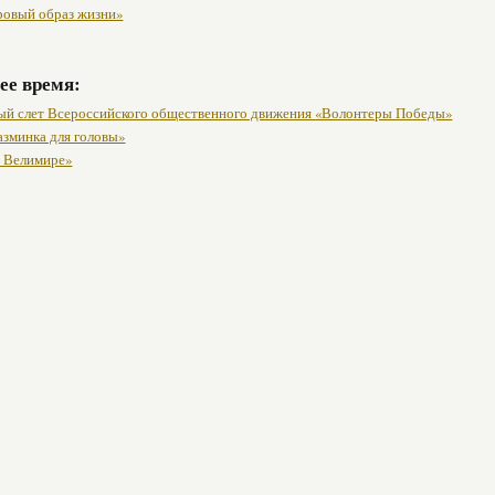
ровый образ жизни»
ее время:
ый слет Всероссийского общественного движения «Волонтеры Победы»
азминка для головы»
о Велимире»