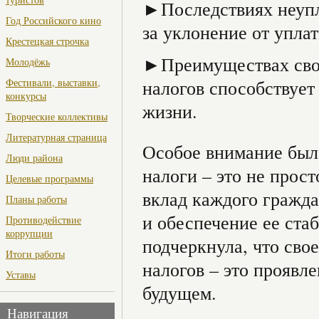
►Последствиях неупл
Год Российского кино
за уклонение от уплат
Крестецкая строчка
►Преимуществах свое
Молодёжь
Фестивали, выставки,
налогов способствует
конкурсы
жизни.
Творческие коллективы
Литературная страница
Особое внимание было
Люди района
налоги – это не прост
Целевые программы
вклад каждого гражда
Планы работы
и обеспечение ее ста
Противодействие
коррупции
подчеркнула, что сво
Итоги работы
налогов – это проявл
Уставы
будущем.
Навигация