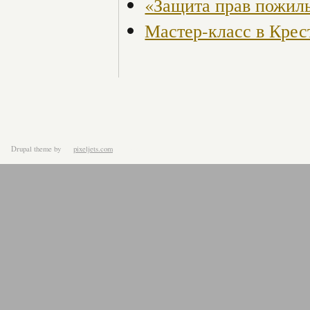
«Защита прав пожил
Мастер-класс в Крес
Drupal theme
by
pixeljets.com
ver.1.4