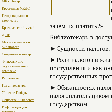
МКУ Центр
Крестецкая МКДС
Центр народного
творчества
зачем их платить?»
Краеведческий музей
ДШИ
Библиотекарь в досту
Межпоселенческая
►Сущности налогов: ч
библиотека
Спортивный центр
►Роли налогов в жизн
Физкультурно-
поступления и как он
оздоровительный
комплекс
государственных про
Регламенты
Год Литературы
►Обязанностях налог
70-летие Победы
налогоплательщиком и
Общественный совет
государством.
Информация для
туристов