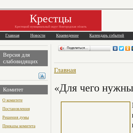
Крестцы
Крестецкий муниципальный округ Новгородская область
Главная
Новости
Краеведение
Календарь событий
Поделиться…
Версия для
слабовидящих
Главная
«Для чего нужны 
Комитет
О комитете
Постановления
Решения думы
Приказы комитета