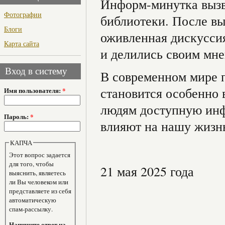
Информ-минутка вызв
Фотографии
библиотеки. После в
Блоги
оживленная дискуссия
Карта сайта
и делились своим мне
Вход в систему
В современном мире 
становится особенно 
Имя пользователя:
*
людям доступную инф
Пароль:
*
влияют на нашу жизн
КАПЧА
Этот вопрос задается
для того, чтобы
21 мая 2025 года
выяснить, являетесь
ли Вы человеком или
представляете из себя
автоматическую
спам-рассылку.
Напишите ответ на