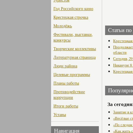
Год Российского кино
Крестецкая строчка
Молодёжь
Статьи по
Фестивали, выставки,
конкурсы
Крестецкая
Продолжает
Творческие коллективы
области
Литературная страница
Сегодня, 29
Накануне 8
Люди района
Крестецкая 
Целевые программы
Планы работы
Популярн
Противодействие
коррупции
За сегодня
Итоги работы
Занятие в 
Уставы
«Весёлые с
«По следам
Навигация
«Как жить с