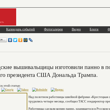
асть
Календарь событий
Фотогалереи
Видео
Блоги
Ф
ься…
ские вышивальщицы изготовили панно в п
го президента США Дональда Трампа.
ск этой статьи:
Над полотном работницы швейной фабрики «Крестецкая с
трудились четыре месяца, сообщил ТАСС гендиректор пре
Работницы сделали копию панно, хранящегося в Русском м