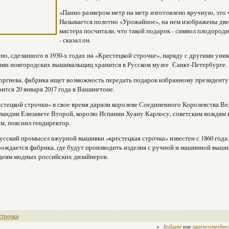
«Панно размером метр на метр изготовлено вручную, это
Называется полотно «Урожайное», на нем изображены две
мастера посчитали, что такой подарок - символ плодоро
- сказал он.
но, сделанного в 1930-х годах на «Крестецкой строчке», наряду с другими ун
ями новгородских вышивальщиц хранится в Русском музее Санкт-Петербурге.
оргиева, фабрика ищет возможность передать подарок избранному президент
оится 20 января 2017 года в Вашингтоне.
стецкой строчки» в свое время дарили королеве Соединенного Королевства В
ландии Елизавете Второй, королю Испании Хуану Карлосу, советским вождям
м, пояснил гендиректор.
сский промысел ажурной вышивки «крестецкая строчка» известен с 1860 года.
ождается фабрика, где будут производить изделия с ручной и машинной выш
деям модных российских дизайнеров.
строчка
»
Войдите
или
зарегистрируйтес