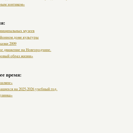
ным зонтиком»
мя:
ниципальных музеев
районном доме культуры
казки 2009
ое движение на Новгородчине.
ровый образ жизни»
ее время:
в шляпе»
ащихся на 2025-2026 учебный год.
орзинка»