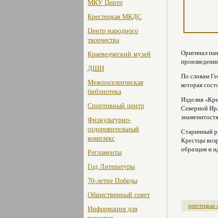
МКУ Центр
Крестецкая МКДС
Центр народного
творчества
Оригинал пан
Краеведческий музей
произведени
ДШИ
По словам Ге
Межпоселенческая
которая сост
библиотека
Изделия «Кре
Спортивный центр
Северной Ир
знаменитостя
Физкультурно-
оздоровительный
Старинный ру
комплекс
Крестцы возр
образцам и и
Регламенты
Год Литературы
70-летие Победы
Общественный совет
крестецкая 
Информация для
туристов