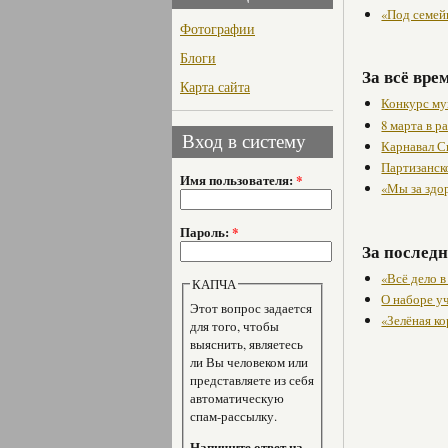
«Под семей
Фотографии
Блоги
За всё вре
Карта сайта
Конкурс му
8 марта в 
Вход в систему
Карнавал С
Партизанск
Имя пользователя:
*
«Мы за здо
Пароль:
*
За последн
«Всё дело 
КАПЧА
О наборе уч
Этот вопрос задается
«Зелёная к
для того, чтобы
выяснить, являетесь
ли Вы человеком или
представляете из себя
автоматическую
спам-рассылку.
Напишите ответ на