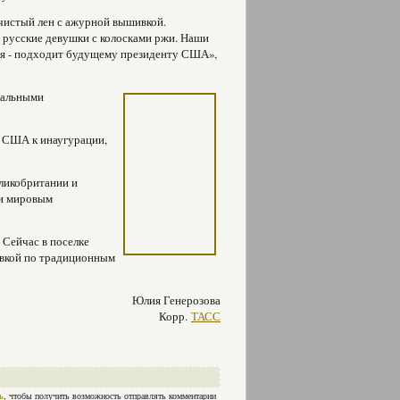
 чистый лен с ажурной вышивкой.
 русские девушки с колосками ржи. Наши
дия - подходит будущему президенту США»,
икальными
у США к инаугурации,
еликобритании и
 и мировым
 Сейчас в поселке
ивкой по традиционным
Юлия Генерозова
Корр.
ТАСС
ь
, чтобы получить возможность отправлять комментарии