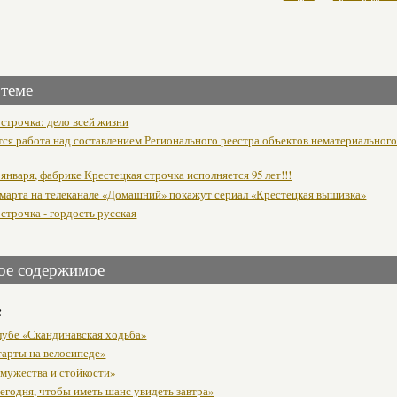
 теме
 строчка: дело всей жизни
ся работа над составлением Регионального реестра объектов нематериальног
 января, фабрике Крестецкая строчка исполняется 95 лет!!!
 марта на телеканале «Домашний» покажут сериал «Крестецкая вышивка»
строчка - гордость русская
ое содержимое
:
клубе «Скандинавская ходьба»
тарты на велосипеде»
 мужества и стойкости»
егодня, чтобы иметь шанс увидеть завтра»