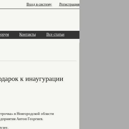
Вход в систему
Регистрация
орум
Контакты
Все статьи
одарок к инаугурации
трочка» в Новгородской области
дприятия Антон Георгиев.
узее.