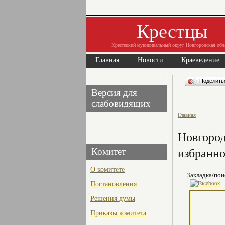
Крестцы
Крестецкий муниципальный округ Новгородская обл
Главная
Новости
Краеведение
Поделит
Версия для
слабовидящих
Главная
Новгород
избранно
Комитет
О комитете
Закладка/пои
Постановления
Решения думы
Приказы комитета