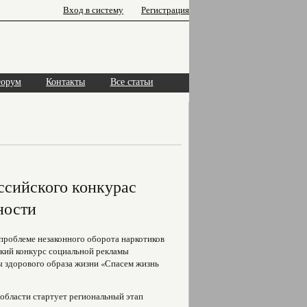
Вход в систему
Регистрация
орум
Контакты
Все статьи
ссийского конкурас
ности
проблеме незаконного оборота наркотиков
кий конкурс социальной рекламы
ы здорового образа жизни «Спасем жизнь
области стартует региональный этап