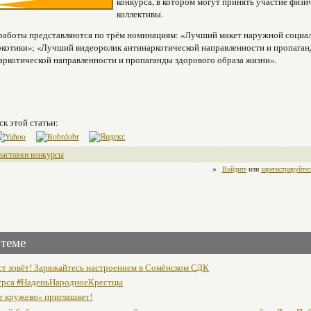
конкурса, в котором могут принять участие физи
коллективы.
работы представляются по трём номинациям: «Лучший макет наружной социал
ркотики»; «Лучший видеоролик антинаркотической направленности и пропага
аркотической направленности и пропаганды здорового образа жизни».
ск этой статьи:
выставки конкурсы
»
Войдите
или
зарегистрируйтес
 теме
т зовёт! Заряжайтесь настроением в Сомёнском СДК
урса #НаденьНародноеКрестцы
е кружево» приглашает!