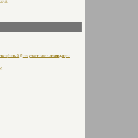
беды
освящённый Дню участников ликвидации
не