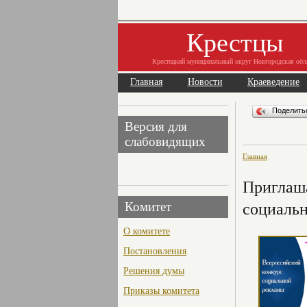
Крестцы
Крестецкий муниципальный округ Новгородская обл
Главная
Новости
Краеведение
Поделит
Версия для
слабовидящих
Главная
Приглаша
социальн
Комитет
О комитете
Постановления
Решения думы
Приказы комитета