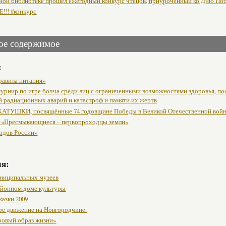
ной библиотеке прошел ежегодный конкурс чтецов, приуроченный ко Дню По
! #конкурс
ое содержимое
:
равила питания»
урнир по игре бочча среди лиц с ограниченными возможностями здоровья, п
й радиационных аварий и катастроф и памяти их жертв
АТУШКИ, посвящённые 74 годовщине Победы в Великой Отечественной вой
 «Пресмыкающиеся – первопроходцы земли»
одов России»
мя:
ниципальных музеев
районном доме культуры
казки 2009
ое движение на Новгородчине.
ровый образ жизни»