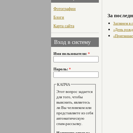
Фотографии
За последн
Блоги
Заглянем в
Карта сайта
«День рожд
«Приглашае
Вход в систему
Имя пользователя:
*
Пароль:
*
КАПЧА
Этот вопрос задается
для того, чтобы
выяснить, являетесь
ли Вы человеком или
представляете из себя
автоматическую
спам-рассылку.
Напишите ответ на