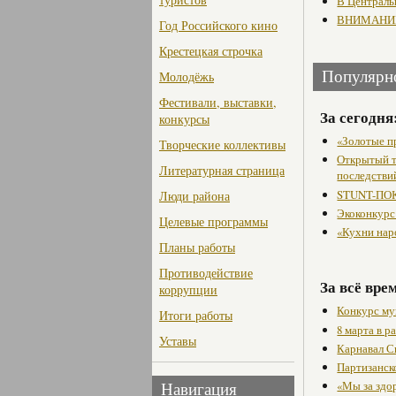
В Централь
ВНИМАНИЕ‼
Год Российского кино
Крестецкая строчка
Популярн
Молодёжь
Фестивали, выставки,
За сегодня
конкурсы
«Золотые п
Творческие коллективы
Открытый т
Литературная страница
последстви
STUNT-ПОК
Люди района
Экоконкурс
Целевые программы
«Кухни нар
Планы работы
Противодействие
За всё вре
коррупции
Конкурс му
Итоги работы
8 марта в 
Уставы
Карнавал С
Партизанск
«Мы за здо
Навигация