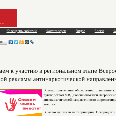
асть
Календарь событий
Фотогалереи
Видео
Блоги
Ф
ься…
ем к участию в региональном этапе Всеро
ой рекламы антинаркотической направлен
В целях привлечения общественного внимания к 
руководством МВД России объявлен Всероссийс
антинаркотической направленности и пропаганд
вместе».
В настоящее время на территории Новгородской 