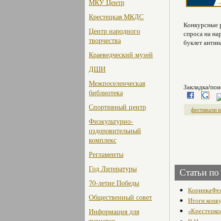
МКУ Центр
Крестецкая МКДС
Конкурсные 
Центр народного
спроса на на
творчества
буклет антин
Краеведческий музей
ДШИ
Межпоселенческая
Закладка/пои
библиотека
Спортивный центр
фестивали 
Физкультурно-
оздоровительный
комплекс
Регламенты
Год Литературы
Статьи по
70-летие Победы
КоринкаФес
Общественный совет
Итоги конк
«Крестецко
Информация для
туристов