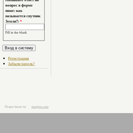
вопрос в форме
ниже: как
называется спутник
Земли?:
*
Fill in the blank
Регистрация
Забыли пароль?
Drupal theme
by
pixeljets.com
ver.1.4