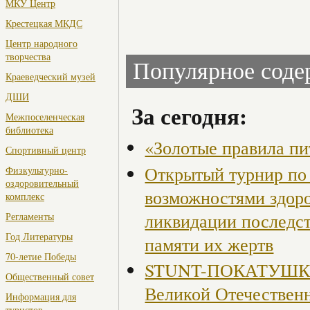
МКУ Центр
Крестецкая МКДС
Центр народного
творчества
Популярное сод
Краеведческий музей
ДШИ
За сегодня:
Межпоселенческая
библиотека
«Золотые правила пи
Спортивный центр
Открытый турнир по 
Физкультурно-
оздоровительный
возможностями здор
комплекс
ликвидации последст
Регламенты
Год Литературы
памяти их жертв
70-летие Победы
STUNT-ПОКАТУШКИ, 
Общественный совет
Великой Отечествен
Информация для
туристов