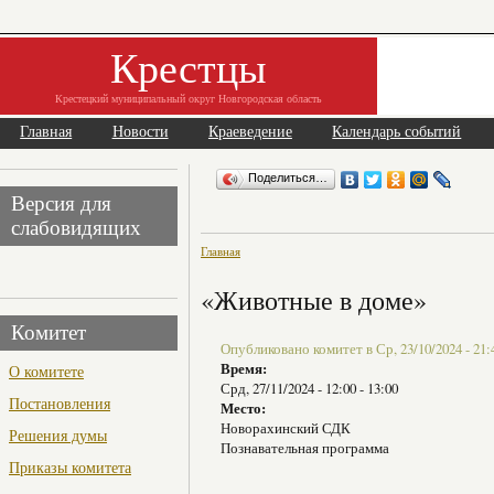
Крестцы
Крестецкий муниципальный округ Новгородская область
Главная
Новости
Краеведение
Календарь событий
Поделиться…
Версия для
слабовидящих
Главная
«Животные в доме»
Комитет
Опубликовано комитет в Ср, 23/10/2024 - 21:
Время:
О комитете
Срд, 27/11/2024 -
12:00
-
13:00
Постановления
Место:
Новорахинский СДК
Решения думы
Познавательная программа
Приказы комитета