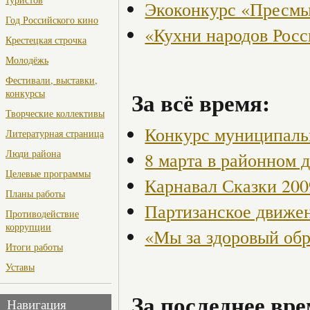
Экоконкурс «Пресмы
Год Российского кино
«Кухни народов Рос
Крестецкая строчка
Молодёжь
Фестивали, выставки,
За всё время:
конкурсы
Творческие коллективы
Конкурс муниципаль
Литературная страница
Люди района
8 марта в районном 
Целевые программы
Карнавал Сказки 200
Планы работы
Партизанское движен
Противодействие
коррупции
«Мы за здоровый об
Итоги работы
Уставы
За последнее вре
Навигация