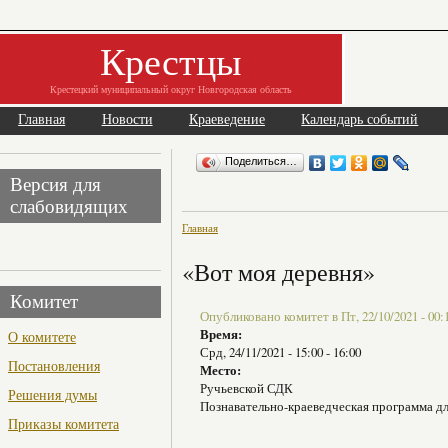
Крестцы
Крестецкий муниципальный округ Новгородская область
Главная
Новости
Краеведение
Календарь событий
Поделиться…
Версия для
слабовидящих
Главная
«Вот моя деревня»
Комитет
Опубликовано комитет в Пт, 22/10/2021 - 00:
Время:
О комитете
Срд, 24/11/2021 -
15:00
-
16:00
Постановления
Место:
Ручьевской СДК
Решения думы
Познавательно-краеведческая программа дл
Приказы комитета