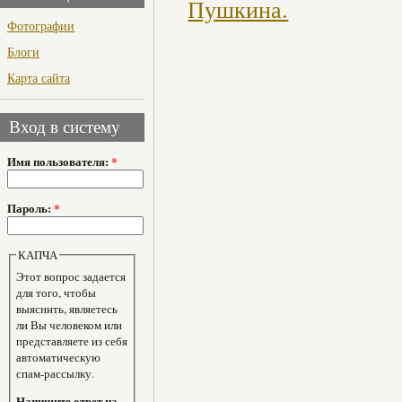
Пушкина.
Фотографии
Блоги
Карта сайта
Вход в систему
Имя пользователя:
*
Пароль:
*
КАПЧА
Этот вопрос задается
для того, чтобы
выяснить, являетесь
ли Вы человеком или
представляете из себя
автоматическую
спам-рассылку.
Напишите ответ на