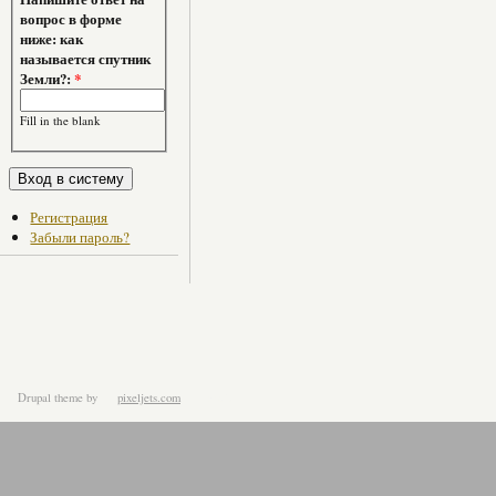
вопрос в форме
ниже: как
называется спутник
Земли?:
*
Fill in the blank
Регистрация
Забыли пароль?
Drupal theme
by
pixeljets.com
ver.1.4