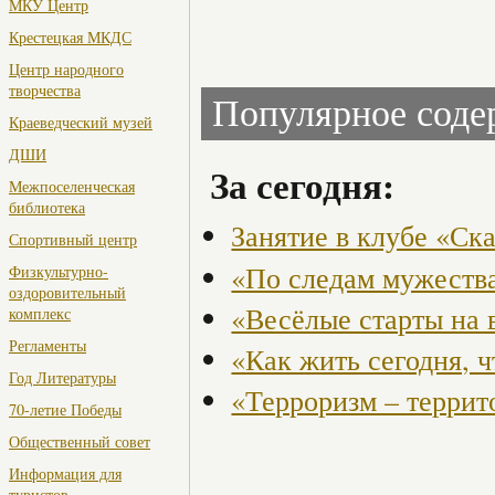
МКУ Центр
Крестецкая МКДС
Центр народного
творчества
Популярное сод
Краеведческий музей
ДШИ
За сегодня:
Межпоселенческая
библиотека
Занятие в клубе «Ск
Спортивный центр
«По следам мужества
Физкультурно-
оздоровительный
«Весёлые старты на 
комплекс
Регламенты
«Как жить сегодня, 
Год Литературы
«Терроризм – террит
70-летие Победы
Общественный совет
Информация для
туристов