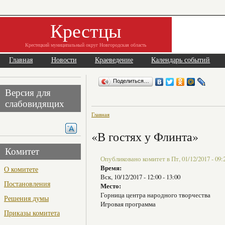
Крестцы
Крестецкий муниципальный округ Новгородская область
Главная
Новости
Краеведение
Календарь событий
Поделиться…
Версия для
слабовидящих
Главная
«В гостях у Флинта»
Комитет
Опубликовано комитет в Пт, 01/12/2017 - 09:
Время:
О комитете
Вск, 10/12/2017 -
12:00
-
13:00
Постановления
Место:
Горница центра народного творчества
Решения думы
Игровая программа
Приказы комитета