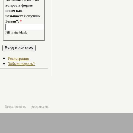
вопрос в форме
ниже: как
называется спутник
Земли?:
*
Fill in the blank
Регистрация
Забыли пароль?
Drupal theme
by
pixeljets.com
ver.1.4