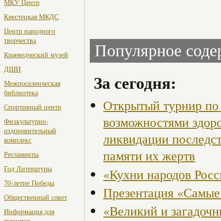
МКУ Центр
Крестецкая МКДС
Центр народного
творчества
Популярное сод
Краеведческий музей
ДШИ
За сегодня:
Межпоселенческая
библиотека
Открытый турнир по 
Спортивный центр
возможностями здор
Физкультурно-
оздоровительный
ликвидации последст
комплекс
памяти их жертв
Регламенты
Год Литературы
«Кухни народов Рос
70-летие Победы
Презентация «Самые
Общественный совет
«Великий и загадоч
Информация для
туристов