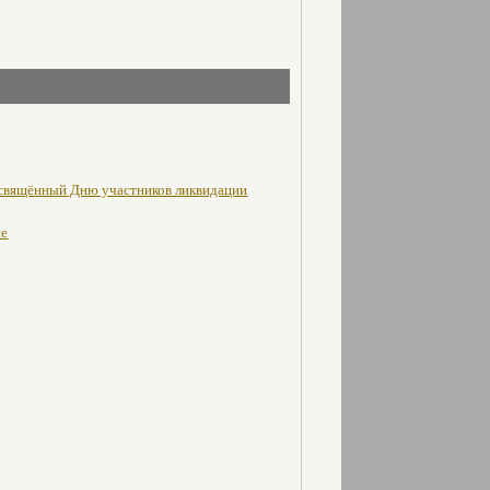
освящённый Дню участников ликвидации
не