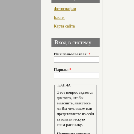
Фотографии
Блоги
Карта сайта
Вход в систему
Имя пользователя:
*
Пароль:
*
КАПЧА
Этот вопрос задается
для того, чтобы
выяснить, являетесь
ли Вы человеком или
представляете из себя
автоматическую
спам-рассылку.
Напишите ответ на