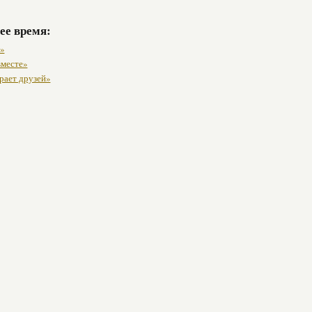
ее время:
»
вместе»
рает друзей»