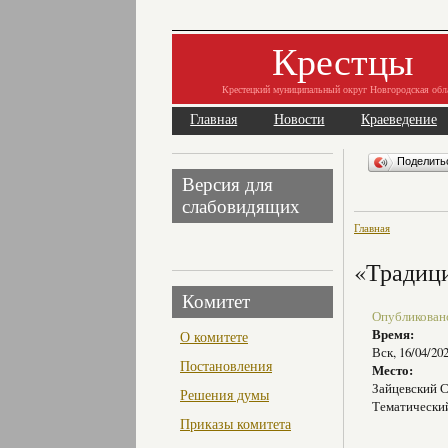
Крестцы
Крестецкий муниципальный округ Новгородская обл
Главная
Новости
Краеведение
Поделит
Версия для
слабовидящих
Главная
«Традици
Комитет
Опубликовано 
Время:
О комитете
Вск, 16/04/20
Постановления
Место:
Зайцевский 
Решения думы
Тематически
Приказы комитета