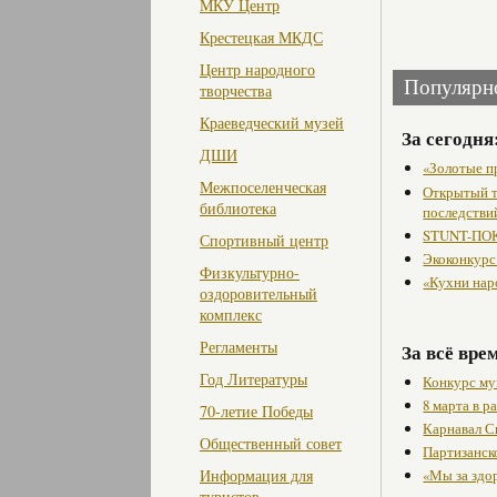
МКУ Центр
Крестецкая МКДС
Центр народного
Популярн
творчества
Краеведческий музей
За сегодня
ДШИ
«Золотые п
Межпоселенческая
Открытый т
библиотека
последстви
STUNT-ПОК
Спортивный центр
Экоконкурс
Физкультурно-
«Кухни нар
оздоровительный
комплекс
Регламенты
За всё вре
Год Литературы
Конкурс му
8 марта в 
70-летие Победы
Карнавал С
Общественный совет
Партизанск
Информация для
«Мы за здо
туристов