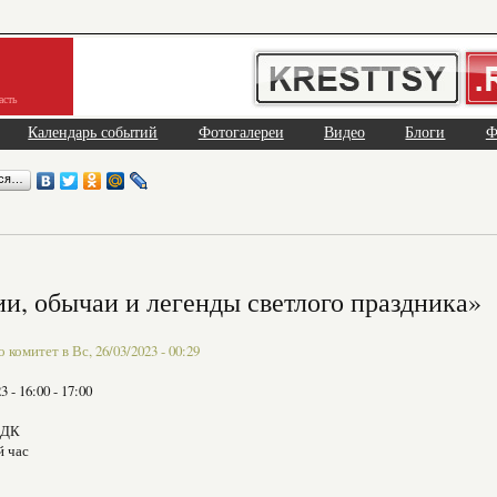
асть
Календарь событий
Фотогалереи
Видео
Блоги
Ф
ься…
и, обычаи и легенды светлого праздника»
комитет в Вс, 26/03/2023 - 00:29
23 -
16:00
-
17:00
СДК
й час