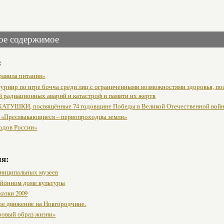
ое содержимое
:
равила питания»
урнир по игре бочча среди лиц с ограниченными возможностями здоровья, п
й радиационных аварий и катастроф и памяти их жертв
АТУШКИ, посвящённые 74 годовщине Победы в Великой Отечественной вой
 «Пресмыкающиеся – первопроходцы земли»
одов России»
мя:
ниципальных музеев
районном доме культуры
казки 2009
ое движение на Новгородчине.
ровый образ жизни»