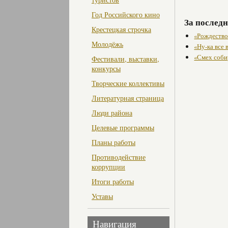
Год Российского кино
За последн
Крестецкая строчка
«Рождество
Молодёжь
«Ну-ка все 
«Смех соби
Фестивали, выставки,
конкурсы
Творческие коллективы
Литературная страница
Люди района
Целевые программы
Планы работы
Противодействие
коррупции
Итоги работы
Уставы
Навигация