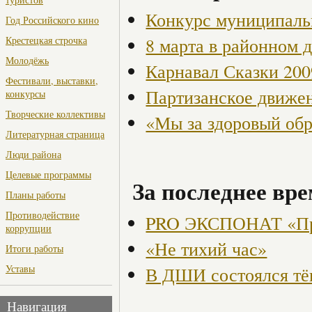
Конкурс муниципаль
Год Российского кино
8 марта в районном 
Крестецкая строчка
Молодёжь
Карнавал Сказки 200
Фестивали, выставки,
Партизанское движен
конкурсы
Творческие коллективы
«Мы за здоровый об
Литературная страница
Люди района
Целевые программы
За последнее вре
Планы работы
Противодействие
PRO ЭКСПОНАТ «Пр
коррупции
«Не тихий час»
Итоги работы
Уставы
В ДШИ состоялся тё
Навигация