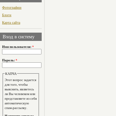
Фотографии
Блоги
Карта сайта
Вход в систему
Имя пользователя:
*
Пароль:
*
КАПЧА
Этот вопрос задается
для того, чтобы
выяснить, являетесь
ли Вы человеком или
представляете из себя
автоматическую
спам-рассылку.
Напишите ответ на