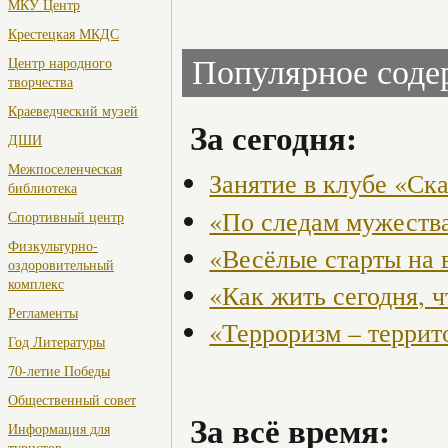
МКУ Центр
Крестецкая МКДС
Центр народного
Популярное сод
творчества
Краеведческий музей
За сегодня:
ДШИ
Межпоселенческая
Занятие в клубе «Ск
библиотека
«По следам мужества
Спортивный центр
Физкультурно-
«Весёлые старты на 
оздоровительный
комплекс
«Как жить сегодня, 
Регламенты
«Терроризм – террит
Год Литературы
70-летие Победы
Общественный совет
За всё время:
Информация для
туристов