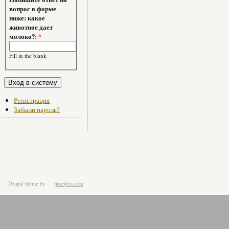
вопрос в форме
ниже: какое
животное дает
молоко?:
*
Fill in the blank
Регистрация
Забыли пароль?
Drupal theme
by
pixeljets.com
ver.1.4