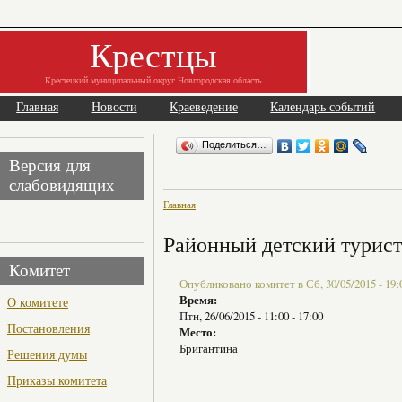
Крестцы
Крестецкий муниципальный округ Новгородская область
Главная
Новости
Краеведение
Календарь событий
Поделиться…
Версия для
слабовидящих
Главная
Районный детский турист
Комитет
Опубликовано комитет в Сб, 30/05/2015 - 19:
Время:
О комитете
Птн, 26/06/2015 -
11:00
-
17:00
Постановления
Место:
Бригантина
Решения думы
Приказы комитета