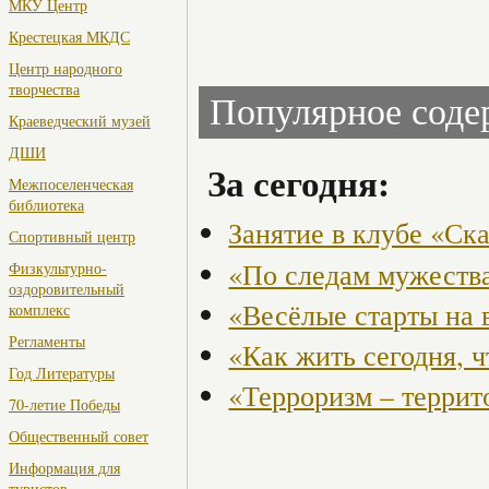
МКУ Центр
Крестецкая МКДС
Центр народного
творчества
Популярное сод
Краеведческий музей
ДШИ
За сегодня:
Межпоселенческая
библиотека
Занятие в клубе «Ск
Спортивный центр
«По следам мужества
Физкультурно-
оздоровительный
«Весёлые старты на 
комплекс
Регламенты
«Как жить сегодня, 
Год Литературы
«Терроризм – террит
70-летие Победы
Общественный совет
Информация для
туристов