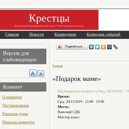
Крестцы
Крестецкий муниципальный округ Новгородская область
Главная
Новости
Краеведение
Календарь событий
Поделиться…
Версия для
слабовидящих
Главная
«Подарок маме»
Комитет
Опубликовано комитет в Пнд, 28/10/2019 - 23
Время:
О комитете
Срд, 20/11/2019 -
12:00
-
13:00
Постановления
Место:
Винский СДК
Решения думы
Мастер-класс
Приказы комитета