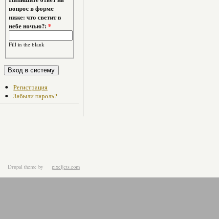
вопрос в форме
ниже: что светит в
небе ночью?:
*
Fill in the blank
Регистрация
Забыли пароль?
Drupal theme
by
pixeljets.com
ver.1.4