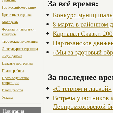
За всё время:
Год Российского кино
Конкурс муниципаль
Крестецкая строчка
Молодёжь
8 марта в районном 
Фестивали, выставки,
Карнавал Сказки 200
конкурсы
Партизанское движен
Творческие коллективы
Литературная страница
«Мы за здоровый об
Люди района
Целевые программы
Планы работы
За последнее вре
Противодействие
коррупции
«С теплом и лаской»
Итоги работы
Встреча участников 
Уставы
Леспромхозовской б
Навигация