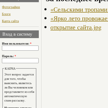
Фотографии
«Сельскими тропами
Блоги
«Ярко лето провожа
Карта сайта
открытие сайта.jpg
Вход в систему
Имя пользователя:
*
Пароль:
*
КАПЧА
Этот вопрос задается
для того, чтобы
выяснить, являетесь
ли Вы человеком или
представляете из себя
автоматическую
спам-рассылку.
Напишите ответ на