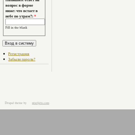
вопрос в форме
ниже: что встает в
небе по утрам?:
*
Fill in the blank
Регистрация
Забыли пароль?
Drupal theme
by
pixeljets.com
ver.1.4