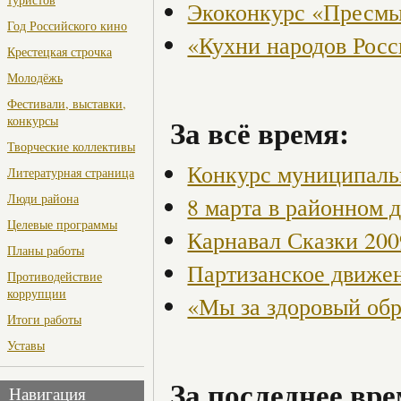
Экоконкурс «Пресмы
Год Российского кино
«Кухни народов Рос
Крестецкая строчка
Молодёжь
Фестивали, выставки,
За всё время:
конкурсы
Творческие коллективы
Конкурс муниципаль
Литературная страница
Люди района
8 марта в районном 
Целевые программы
Карнавал Сказки 200
Планы работы
Партизанское движен
Противодействие
коррупции
«Мы за здоровый об
Итоги работы
Уставы
За последнее вре
Навигация