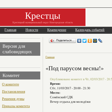
Крестцы
Крестецкий муниципальный округ Новгородская область
Главная
Новости
Краеведение
Календарь событий
Поделиться…
Версия для
слабовидящих
Главная
«Под парусом весны!»
Комитет
Опубликовано комитет в Чт, 02/03/2017 - 20:
Время:
О комитете
Сбт, 11/03/2017 -
20:00
-
21:30
Постановления
Место:
Сомёнский СДК
Решения думы
Вечер отдыха для молодёжи
Приказы комитета