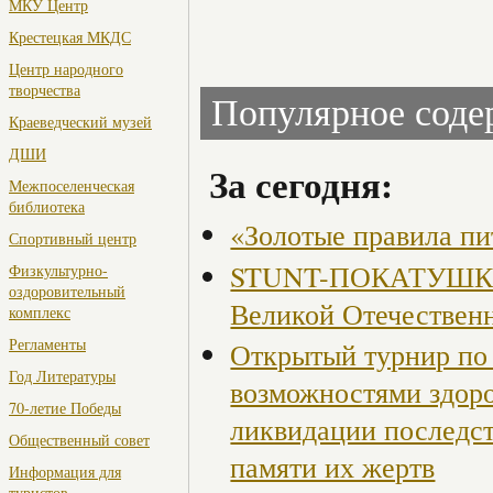
МКУ Центр
Крестецкая МКДС
Центр народного
творчества
Популярное сод
Краеведческий музей
ДШИ
За сегодня:
Межпоселенческая
библиотека
«Золотые правила пи
Спортивный центр
STUNT-ПОКАТУШКИ, 
Физкультурно-
оздоровительный
Великой Отечествен
комплекс
Регламенты
Открытый турнир по 
Год Литературы
возможностями здор
70-летие Победы
ликвидации последст
Общественный совет
памяти их жертв
Информация для
туристов