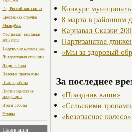
Конкурс муниципаль
Год Российского кино
8 марта в районном 
Крестецкая строчка
Молодёжь
Карнавал Сказки 200
Фестивали, выставки,
Партизанское движен
конкурсы
Творческие коллективы
«Мы за здоровый об
Литературная страница
Люди района
Целевые программы
За последнее вре
Планы работы
Противодействие
«Праздник каши»
коррупции
«Сельскими тропами
Итоги работы
Уставы
«Безопасное колесо»
Навигация