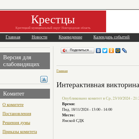
Крестцы
Крестецкий муниципальный округ Новгородская область
Главная
Новости
Краеведение
Календарь событий
Поделиться…
Версия для
слабовидящих
Главная
Интерактивная викторин
Комитет
Опубликовано комитет в Ср, 23/10/2024 - 21:
Время:
О комитете
Пнд, 18/11/2024 -
13:00
-
14:00
Постановления
Место:
Ямской СДК
Решения думы
Приказы комитета