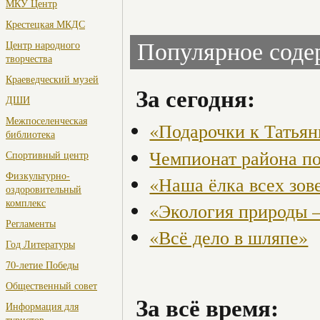
МКУ Центр
Крестецкая МКДС
Центр народного
Популярное сод
творчества
Краеведческий музей
За сегодня:
ДШИ
Межпоселенческая
«Подарочки к Татья
библиотека
Чемпионат района по
Спортивный центр
Физкультурно-
«Наша ёлка всех зов
оздоровительный
комплекс
«Экология природы 
Регламенты
«Всё дело в шляпе»
Год Литературы
70-летие Победы
Общественный совет
За всё время:
Информация для
туристов