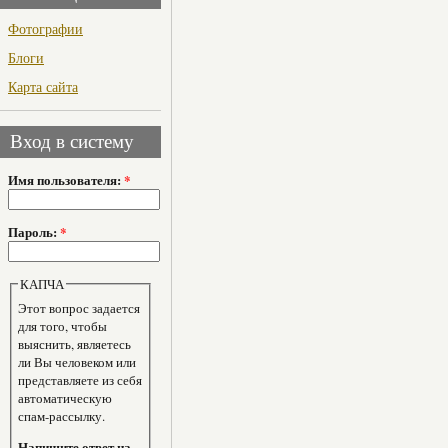
Фотографии
Блоги
Карта сайта
Вход в систему
Имя пользователя:
*
Пароль:
*
КАПЧА
Этот вопрос задается
для того, чтобы
выяснить, являетесь
ли Вы человеком или
представляете из себя
автоматическую
спам-рассылку.
Напишите ответ на