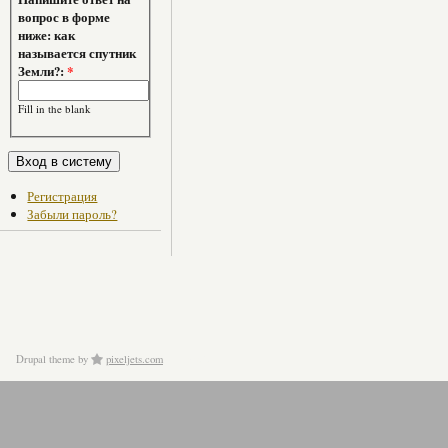
вопрос в форме
ниже: как
называется спутник
Земли?:
*
Fill in the blank
Регистрация
Забыли пароль?
Drupal theme
by
pixeljets.com
ver.1.4