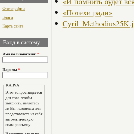
«И помнить будет вс
Фотографии
«Потехи ради»
Блоги
Cyril_Methodius25K.
Карта сайта
Вход в систему
Имя пользователя:
*
Пароль:
*
КАПЧА
Этот вопрос задается
для того, чтобы
выяснить, являетесь
ли Вы человеком или
представляете из себя
автоматическую
спам-рассылку.
Напишите ответ на