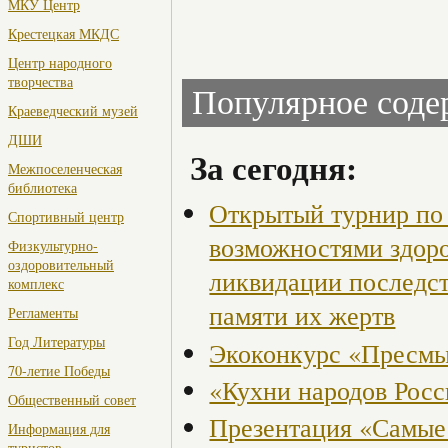
МКУ Центр
Крестецкая МКДС
Центр народного
творчества
Популярное сод
Краеведческий музей
ДШИ
За сегодня:
Межпоселенческая
библиотека
Открытый турнир по 
Спортивный центр
возможностями здор
Физкультурно-
оздоровительный
ликвидации последст
комплекс
памяти их жертв
Регламенты
Год Литературы
Экоконкурс «Пресмы
70-летие Победы
«Кухни народов Рос
Общественный совет
Презентация «Самые
Информация для
туристов