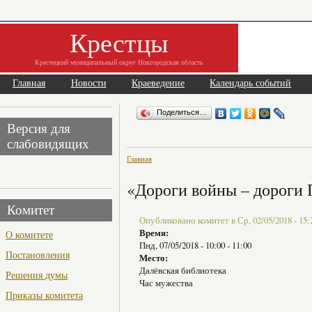
Крестцы
Крестецкий муниципальный округ Новгородская область
Главная
Новости
Краеведение
Календарь событий
Поделиться…
Версия для
слабовидящих
Главная
«Дороги войны – дороги
Комитет
Опубликовано комитет в Ср, 02/05/2018 - 15:
Время:
О комитете
Пнд, 07/05/2018 -
10:00
-
11:00
Постановления
Место:
Далёвская библиотека
Решения думы
Час мужества
Приказы комитета