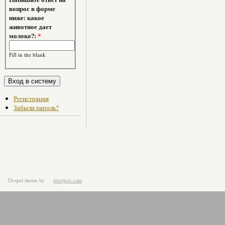
вопрос в форме
ниже: какое
животное дает
молоко?:
*
Fill in the blank
Регистрация
Забыли пароль?
Drupal theme
by
pixeljets.com
ver.1.4