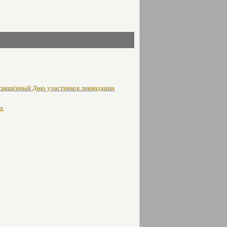
освящённый Дню участников ликвидации
не