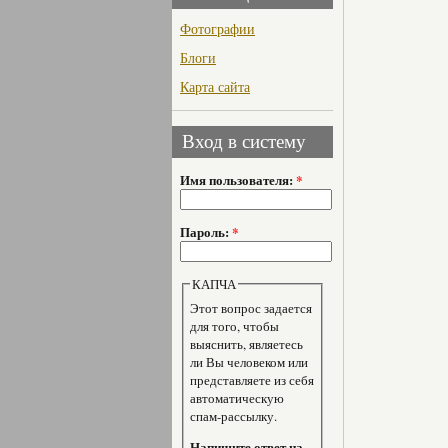
Фотографии
Блоги
Карта сайта
Вход в систему
Имя пользователя:
*
Пароль:
*
КАПЧА
Этот вопрос задается
для того, чтобы
выяснить, являетесь
ли Вы человеком или
представляете из себя
автоматическую
спам-рассылку.
Напишите ответ на