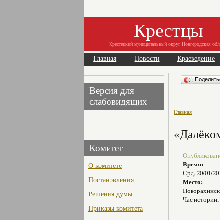
Крестцы
Крестецкий муниципальный округ Новгородская обл
Главная
Новости
Краеведение
Поделит
Версия для
слабовидящих
Главная
«Далёко
Комитет
Опубликовано 
Время:
О комитете
Срд, 20/01/20
Постановления
Место:
Новорахинск
Решения думы
Час истории
Приказы комитета