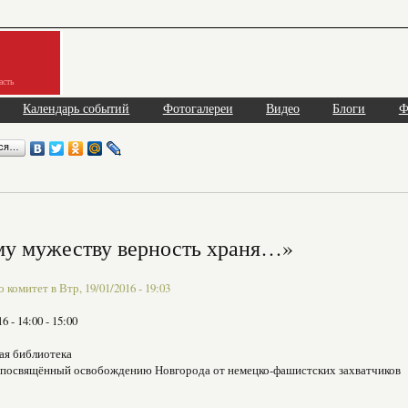
асть
Календарь событий
Фотогалереи
Видео
Блоги
Ф
ься…
му мужеству верность храня…»
комитет в Втр, 19/01/2016 - 19:03
16 -
14:00
-
15:00
ая библиотека
, посвящённый освобождению Новгорода от немецко-фашистских захватчиков