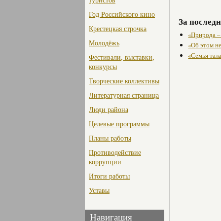
Год Российского кино
За последн
Крестецкая строчка
«Природа –
Молодёжь
«Об этом не
«Семья тал
Фестивали, выставки,
конкурсы
Творческие коллективы
Литературная страница
Люди района
Целевые программы
Планы работы
Противодействие
коррупции
Итоги работы
Уставы
Навигация