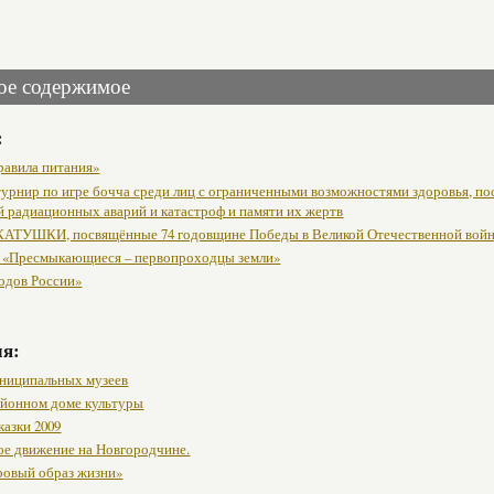
ое содержимое
:
равила питания»
урнир по игре бочча среди лиц с ограниченными возможностями здоровья, п
й радиационных аварий и катастроф и памяти их жертв
АТУШКИ, посвящённые 74 годовщине Победы в Великой Отечественной вой
 «Пресмыкающиеся – первопроходцы земли»
одов России»
мя:
ниципальных музеев
районном доме культуры
казки 2009
ое движение на Новгородчине.
ровый образ жизни»