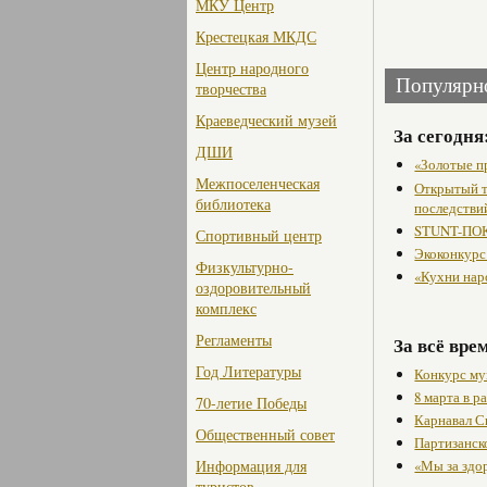
МКУ Центр
Крестецкая МКДС
Центр народного
Популярн
творчества
Краеведческий музей
За сегодня
ДШИ
«Золотые п
Межпоселенческая
Открытый т
библиотека
последстви
STUNT-ПОК
Спортивный центр
Экоконкурс
Физкультурно-
«Кухни нар
оздоровительный
комплекс
Регламенты
За всё вре
Год Литературы
Конкурс му
8 марта в 
70-летие Победы
Карнавал С
Общественный совет
Партизанск
Информация для
«Мы за здо
туристов