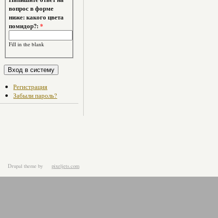
вопрос в форме
ниже: какого цвета
помидор?:
*
Fill in the blank
Регистрация
Забыли пароль?
Drupal theme
by
pixeljets.com
ver.1.4