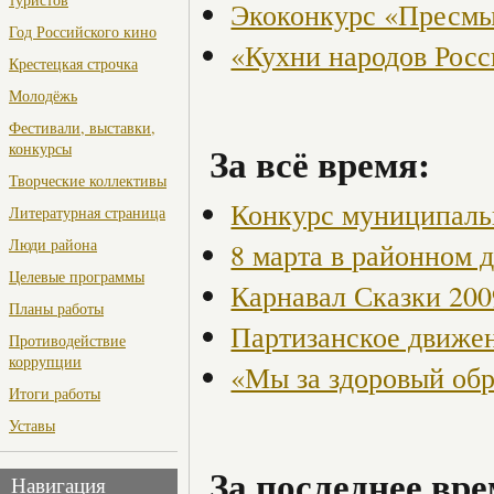
Экоконкурс «Пресмы
Год Российского кино
«Кухни народов Рос
Крестецкая строчка
Молодёжь
Фестивали, выставки,
За всё время:
конкурсы
Творческие коллективы
Конкурс муниципаль
Литературная страница
Люди района
8 марта в районном 
Целевые программы
Карнавал Сказки 200
Планы работы
Партизанское движен
Противодействие
коррупции
«Мы за здоровый об
Итоги работы
Уставы
За последнее вре
Навигация