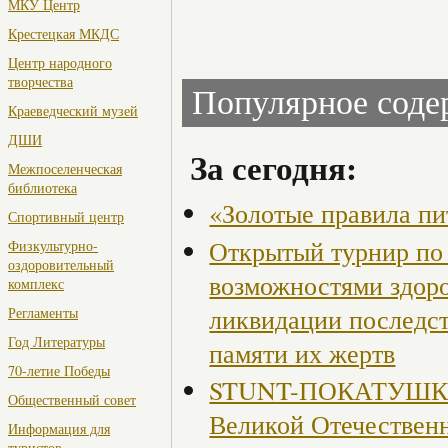
МКУ Центр
Крестецкая МКДС
Центр народного
творчества
Популярное сод
Краеведческий музей
ДШИ
За сегодня:
Межпоселенческая
библиотека
«Золотые правила пи
Спортивный центр
Открытый турнир по 
Физкультурно-
оздоровительный
возможностями здор
комплекс
ликвидации последст
Регламенты
Год Литературы
памяти их жертв
70-летие Победы
STUNT-ПОКАТУШКИ, 
Общественный совет
Великой Отечествен
Информация для
туристов