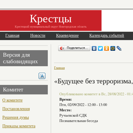
Крестцы
Крестецкий муниципальный округ Новгородская область
Главная
Новости
Краеведение
Календарь событий
Поделиться…
Версия для
слабовидящих
Главная
«Будущее без терроризма,
Комитет
Опубликовано комитет в Вс, 28/08/2022 - 01:
Время:
О комитете
Птн, 02/09/2022 -
12:00
-
13:00
Постановления
Место:
Ручьевской СДК
Решения думы
Познавательная беседа
Приказы комитета