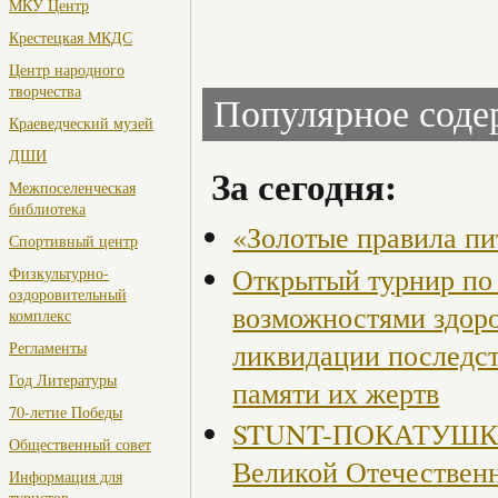
МКУ Центр
Крестецкая МКДС
Центр народного
творчества
Популярное сод
Краеведческий музей
ДШИ
За сегодня:
Межпоселенческая
библиотека
«Золотые правила пи
Спортивный центр
Открытый турнир по 
Физкультурно-
оздоровительный
возможностями здор
комплекс
ликвидации последст
Регламенты
Год Литературы
памяти их жертв
70-летие Победы
STUNT-ПОКАТУШКИ, 
Общественный совет
Великой Отечествен
Информация для
туристов