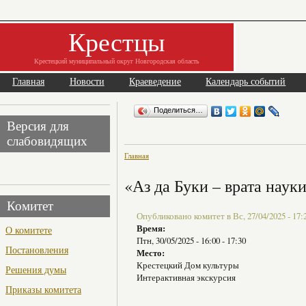
Крестцы
Крестецкий муниципальный округ Новгородская область
Главная
Новости
Краеведение
Календарь событий
Поделиться…
Версия для
слабовидящих
Главная
«Аз да Буки – врата наук
Комитет
Опубликовано комитет в Вс, 27/04/2025 - 17:
Время:
О комитете
Птн, 30/05/2025 -
16:00
-
17:30
Постановления
Место:
Крестецкий Дом культуры
Решения думы
Интерактивная экскурсия
Приказы комитета