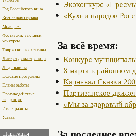
Экоконкурс «Пресмы
Год Российского кино
«Кухни народов Рос
Крестецкая строчка
Молодёжь
Фестивали, выставки,
За всё время:
конкурсы
Творческие коллективы
Конкурс муниципаль
Литературная страница
Люди района
8 марта в районном 
Целевые программы
Карнавал Сказки 200
Планы работы
Партизанское движен
Противодействие
коррупции
«Мы за здоровый об
Итоги работы
Уставы
За последнее вре
Навигация