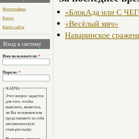
Фотографии
«БлокАда или С ЧЕГ
Блоги
«Весёлый мяч»
Карта сайта
Наваринское сражени
Вход в систему
Имя пользователя:
*
Пароль:
*
КАПЧА
Этот вопрос задается
для того, чтобы
выяснить, являетесь
ли Вы человеком или
представляете из себя
автоматическую
спам-рассылку.
Напишите ответ на