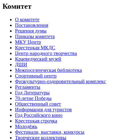
Комитет
О комитете
Постановления
Решения думы
Приказы комитета
МКУ Центр
Крестецкая МКДС
Центр народного творчества
Краеведческий музей
ДШИ
Межпоселенческая библиотека
Спортивный центр
Физкультурно-оздоровительный комплекс
Регламенты
Год Литературы
70-летие Победы
Общественный совет
Информация для туристов
Год Российского кино
Крестецкая строчка
Молодёжь
Фестивали, выставки, конкурсы
Творческие коллективы