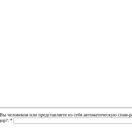
Этот вопрос задается для того, чтобы выяснить, являетесь ли Вы человеком или представляете из себя автоматическую
дор?:
*