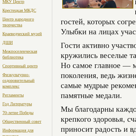
МКУ Центр
Крестецкая МКДС
Центр народного
гостей, которых согр
творчества
Улыбки на лицах учас
Краеведческий музей
ДШИ
Гости активно участв
Межпоселенческая
кружились веселые т
библиотека
Но самое главное — 
Спортивный центр
поколения, ведь жизн
Физкультурно-
оздоровительный
самые мудрые рекоме
комплекс
памятные медали.
Регламенты
Год Литературы
Мы благодарны каждо
70-летие Победы
крепкого здоровья, с
Общественный совет
приносит радость и в
Информация для
туристов