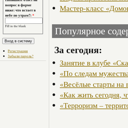
вопрос в форме
Мастер-класс «Домо
ниже: что встает в
небе по утрам?:
*
Fill in the blank
Популярное сод
За сегодня:
Регистрация
Забыли пароль?
Занятие в клубе «Ск
«По следам мужества
«Весёлые старты на 
«Как жить сегодня, 
«Терроризм – террит