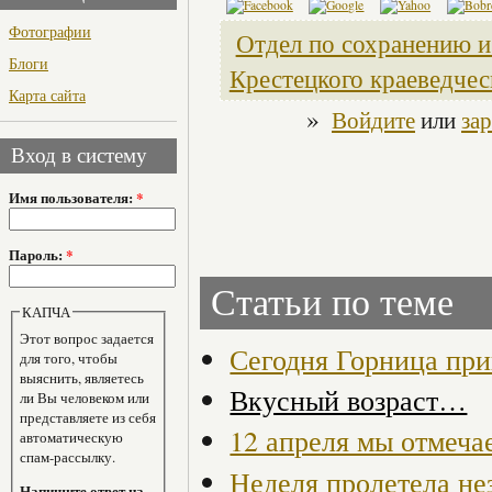
Фотографии
Отдел по сохранению и
Блоги
Крестецкого краеведчес
Карта сайта
»
Войдите
или
за
Вход в систему
Имя пользователя:
*
Пароль:
*
Статьи по теме
КАПЧА
Этот вопрос задается
Сегодня Горница при
для того, чтобы
выяснить, являетесь
Вкусный возраст…
ли Вы человеком или
представляете из себя
12 апреля мы отмеча
автоматическую
спам-рассылку.
Неделя пролетела не
Напишите ответ на