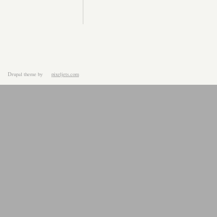
Drupal theme
by
pixeljets.com
ver.1.4