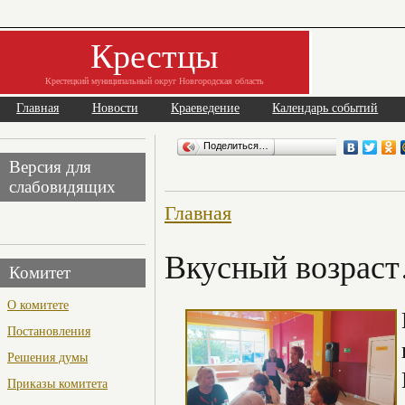
Крестцы
Крестецкий муниципальный округ Новгородская область
Главная
Новости
Краеведение
Календарь событий
Поделиться…
Версия для
слабовидящих
Главная
Вкусный возрас
Комитет
О комитете
Постановления
Решения думы
Приказы комитета