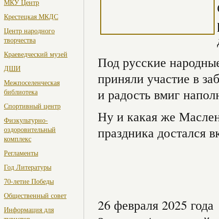
МКУ Центр
Крестецкая МКДС
Центр народного
творчества
Краеведческий музей
Под русские народные
ДШИ
приняли участие в за
Межпоселенческая
и радость вмиг напол
библиотека
Спортивный центр
Ну и какая же Масле
Физкультурно-
праздника достался в
оздоровительный
комплекс
Регламенты
Год Литературы
70-летие Победы
Общественный совет
26 февраля 2025 года
Информация для
туристов