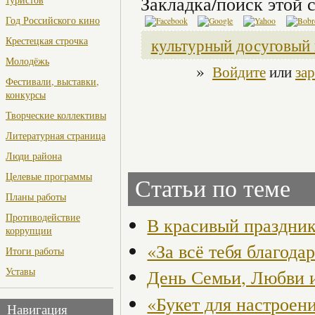
Закладка/поиск этой с
Год Российского кино
Крестецкая строчка
культурный досуговый 
Молодёжь
»
Войдите
или
за
Фестивали, выставки,
конкурсы
Творческие коллективы
Литературная страница
Люди района
Целевые программы
Статьи по теме
Планы работы
Противодействие
В красивый праздник
коррупции
«За всё тебя благода
Итоги работы
Уставы
День Семьи, Любви 
«Букет для настроен
Навигация