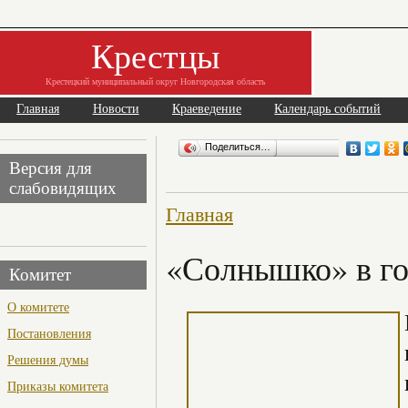
Крестцы
Крестецкий муниципальный округ Новгородская область
Главная
Новости
Краеведение
Календарь событий
Поделиться…
Версия для
слабовидящих
Главная
«Солнышко» в г
Комитет
О комитете
Постановления
Решения думы
Приказы комитета