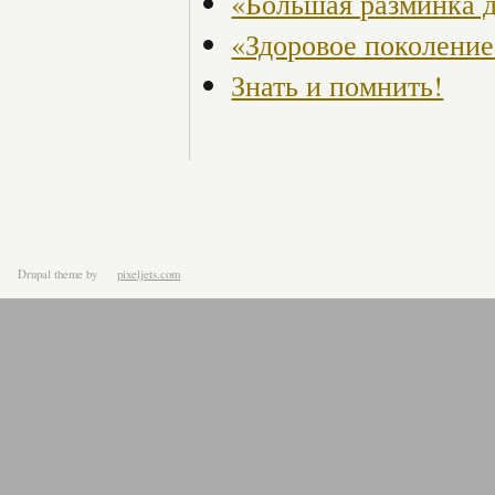
«Большая разминка д
«Здоровое поколение
Знать и помнить!
Drupal theme
by
pixeljets.com
ver.1.4