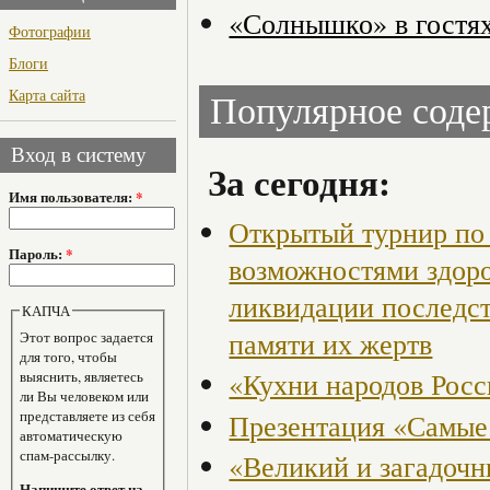
«Солнышко» в гостя
Фотографии
Блоги
Карта сайта
Популярное сод
Вход в систему
За сегодня:
Имя пользователя:
*
Открытый турнир по 
Пароль:
*
возможностями здор
ликвидации последст
КАПЧА
памяти их жертв
Этот вопрос задается
для того, чтобы
«Кухни народов Рос
выяснить, являетесь
ли Вы человеком или
представляете из себя
Презентация «Самые
автоматическую
спам-рассылку.
«Великий и загадоч
Напишите ответ на