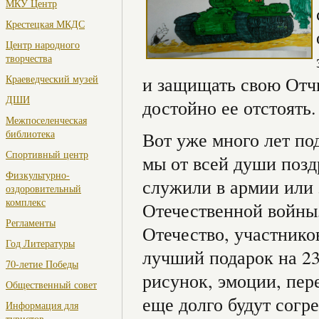
МКУ Центр
Крестецкая МКДС
Центр народного
творчества
Краеведческий музей
и защищать свою Отчи
ДШИ
достойно ее отстоять.
Межпоселенческая
библиотека
Вот уже много лет по
Спортивный центр
мы от всей души позд
Физкультурно-
служили в армии или
оздоровительный
комплекс
Отечественной войны,
Регламенты
Отечество, участнико
Год Литературы
лучший подарок на 2
70-летие Победы
рисунок, эмоции, пе
Общественный совет
еще долго будут согре
Информация для
туристов