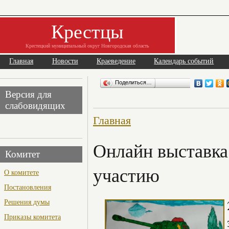
Крестцы
Крестецкий муниципальный округ Новгородская область
Главная
Новости
Краеведение
Календарь событий
Поделиться…
Версия для
слабовидящих
Главная
Онлайн выставка
Комитет
участию
О комитете
Постановления
Решения думы
Приказы комитета