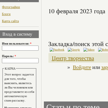
Фотографии
10 февраля 2023 года
Блоги
Карта сайта
Вход в систему
Закладка/поиск этой с
Имя пользователя:
*
Пароль:
*
Центр творчества
»
Войдите
или
за
КАПЧА
Этот вопрос задается
для того, чтобы
выяснить, являетесь
ли Вы человеком или
представляете из себя
автоматическую
спам-рассылку.
Статьи по теме
Напишите ответ на