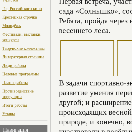
Первая встреча, учас
Год Российского кино
сада «Солнышко», со
Крестецкая строчка
Ребята, пройдя через
Молодёжь
весеннего леса.
Фестивали, выставки,
конкурсы
Творческие коллективы
Литературная страница
Люди района
Целевые программы
В задачи спортивно-э
Планы работы
развитие умения пере
Противодействие
коррупции
другой; и расширение
Итоги работы
происходящих весной;
Уставы
природе, и конечно, 
участвовали в весёлых
Навигация