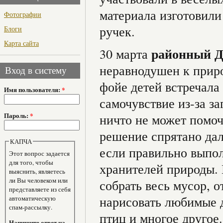
материала изготовили
Фотографии
ручек.
Блоги
Карта сайта
районный Д
30 марта
неравнодушен к приро
Вход в систему
фойе детей встречала
Имя пользователя:
*
самочувствие из-за з
Пароль:
*
ничто не может помоч
решение спрятано дал
КАПЧА
если правильно выпо
Этот вопрос задается
для того, чтобы
хранителей природы. 
выяснить, являетесь
ли Вы человеком или
собрать весь мусор, о
представляете из себя
нарисовать любимые д
автоматическую
спам-рассылку.
птиц и многое другое.
Напишите ответ на