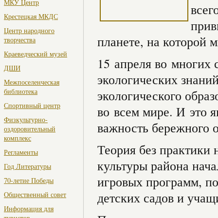
МКУ Центр
всег
Крестецкая МКДС
прив
Центр народного
планете, на которой м
творчества
Краеведческий музей
15 апреля во многих 
ДШИ
экологических знаний
Межпоселенческая
библиотека
экологического образ
Спортивный центр
во всем мире. И это 
Физкультурно-
важность бережного 
оздоровительный
комплекс
Теория без практики 
Регламенты
культуры района нача
Год Литературы
игровых программ, п
70-летие Победы
детских садов и учащ
Общественный совет
Информация для
туристов