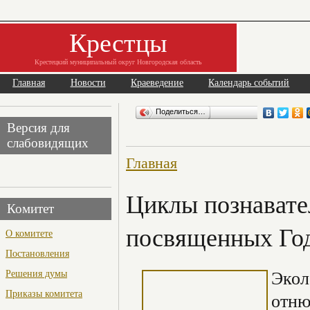
Крестцы
Крестецкий муниципальный округ Новгородская область
Главная
Новости
Краеведение
Календарь событий
Поделиться…
Версия для
слабовидящих
Главная
Циклы познавате
Комитет
посвященных Год
О комитете
Постановления
Экол
Решения думы
Приказы комитета
отню