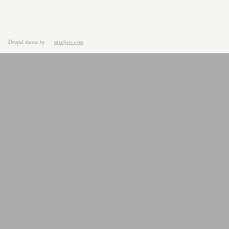
Drupal theme
by
pixeljets.com
ver.1.4