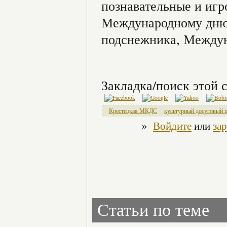
познавательные и иг
Международному дню 
подснежника, Междун
Закладка/поиск этой с
Крестецкая МКДС
культурный досуговый 
»
Войдите
или
за
Статьи по теме