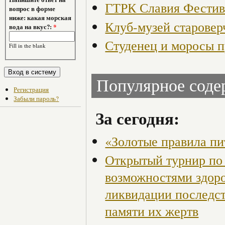
ГТРК Славия Фестива
вопрос в форме
ниже: какая морская
Клуб-музей старовер
вода на вкус?:
*
Студенец и моросы 
Fill in the blank
Популярное сод
Регистрация
Забыли пароль?
За сегодня:
«Золотые правила пи
Открытый турнир по 
возможностями здор
ликвидации последст
памяти их жертв