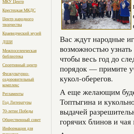
МКУ Центр
Крестецкая МКДС
Центр народного
творчества
Краеведческий музей
Вас ждут народные иг
ДШИ
возможностью узнать 
Межпоселенческая
библиотека
чтобы весь год до сл
Спортивный центр
порядок — примите уч
Физкультурно-
кукол-оберегов.
оздоровительный
комплекс
А еще желающим буде
Регламенты
Топтыгина и кукольно
Год Литературы
выдачей разрешительн
70-летие Победы
горячих блинов и чая 
Общественный совет
Информация для
туристов