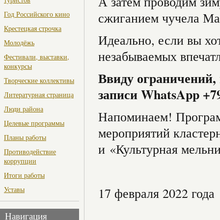
А затем проводим зи
Год Российского кино
сжиганием чучела Ма
Крестецкая строчка
Идеально, если вы хо
Молодёжь
незабываемых впечатл
Фестивали, выставки,
конкурсы
Ввиду ограничений,
Творческие коллективы
записи WhatsApp +7
Литературная страница
Люди района
Напоминаем! Програм
Целевые программы
мероприятий кластер
Планы работы
и «Культурная мельни
Противодействие
коррупции
Итоги работы
Уставы
17 февраля 2022 года
Навигация