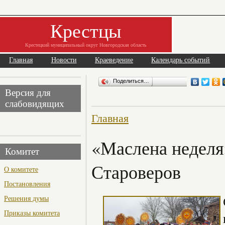
Крестцы
Крестецкий муниципальный округ Новгородская область
Главная
Новости
Краеведение
Календарь событий
Поделиться…
Версия для
слабовидящих
Главная
«Маслена неделя»
Комитет
Староверов
О комитете
Постановления
Решения думы
Приказы комитета