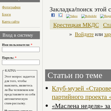
Фотографии
Закладка/поиск этой с
Блоги
Карта сайта
Крестецкая МКДС
Ст
»
Войдите
или
за
Вход в систему
Имя пользователя:
*
Пароль:
*
КАПЧА
Статьи по теме
Этот вопрос задается
для того, чтобы
выяснить, являетесь
Клуб-музей «Старове
ли Вы человеком или
представляете из себя
партийного проекта 
автоматическую
спам-рассылку.
«Маслена неделя» за
Напишите ответ на