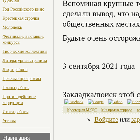
Вспоминая крупные те
Год Российского кино
сделали вывод, что н
Крестецкая строчка
общественных местах 
Молодёжь
Будьте очень осторож
Фестивали, выставки,
конкурсы
Творческие коллективы
Литературная страница
3 сентября 2021 года
Люди района
Целевые программы
Планы работы
Закладка/поиск этой с
Противодействие
коррупции
Крестецкая МКДС
Мы против террора
р
Итоги работы
»
Войдите
или
за
Уставы
Навигация