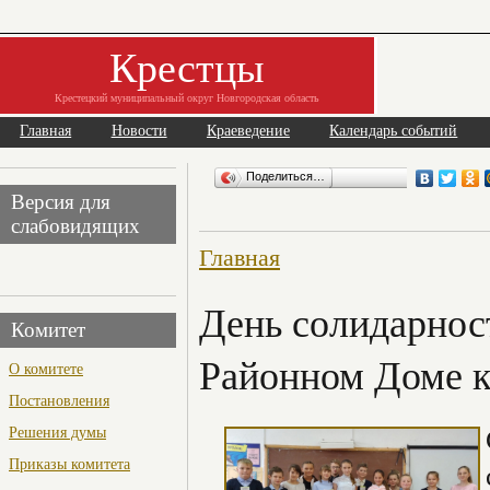
Крестцы
Крестецкий муниципальный округ Новгородская область
Главная
Новости
Краеведение
Календарь событий
Поделиться…
Версия для
слабовидящих
Главная
День солидарност
Комитет
Районном Доме 
О комитете
Постановления
Решения думы
Приказы комитета