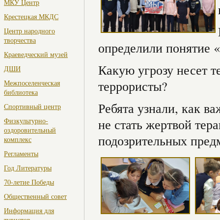
МКУ Центр
Крестецкая МКДС
Центр народного
творчества
определили понятие «
Краеведческий музей
Какую угрозу несет т
ДШИ
террористы?
Межпоселенческая
библиотека
Ребята узнали, как в
Спортивный центр
Физкультурно-
не стать жертвой тер
оздоровительный
подозрительных пред
комплекс
Регламенты
Год Литературы
70-летие Победы
Общественный совет
Информация для
туристов