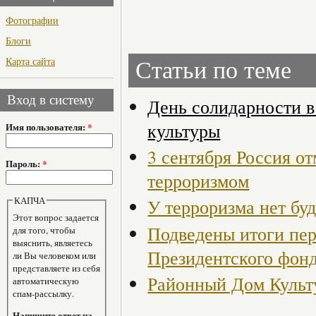
Фотографии
Блоги
Карта сайта
Статьи по теме
Вход в систему
День солидарности в
культуры
Имя пользователя:
*
3 сентября Россия от
Пароль:
*
терроризмом
КАПЧА
У терроризма нет буд
Этот вопрос задается
Подведены итоги пер
для того, чтобы
выяснить, являетесь
Президентского фон
ли Вы человеком или
представляете из себя
Районный Дом Культ
автоматическую
спам-рассылку.
Напишите ответ на