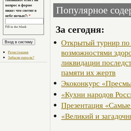
вопрос в форме
Популярное сод
ниже: что светит в
небе ночью?:
*
За сегодня:
Fill in the blank
Открытый турнир по 
возможностями здор
Регистрация
Забыли пароль?
ликвидации последст
памяти их жертв
Экоконкурс «Пресмы
«Кухни народов Рос
Презентация «Самые
«Великий и загадоч