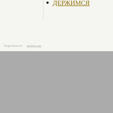
ДЕРЖИМСЯ
Drupal theme
by
pixeljets.com
ver.1.4