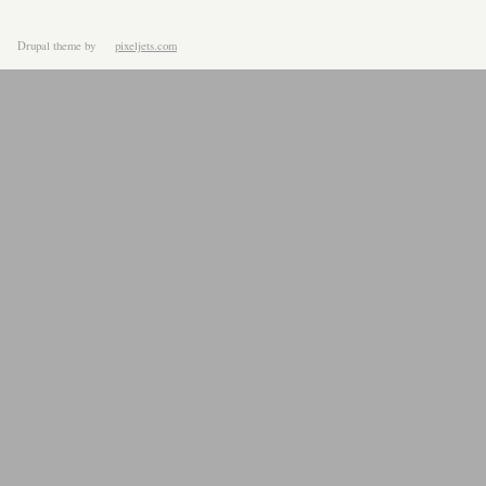
Drupal theme
by
pixeljets.com
ver.1.4