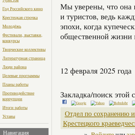
Мы уверены, что она 
Год Российского кино
и туристов, ведь каж
Крестецкая строчка
эпохи, когда купечес
Молодёжь
общественной жизни 
Фестивали, выставки,
конкурсы
Творческие коллективы
Литературная страница
Люди района
12 февраля 2025 года
Целевые программы
Планы работы
Закладка/поиск этой с
Противодействие
коррупции
Итоги работы
Отдел по сохранению и
Уставы
Крестецкого краеведчес
»
Навигация
Войдите
или
за