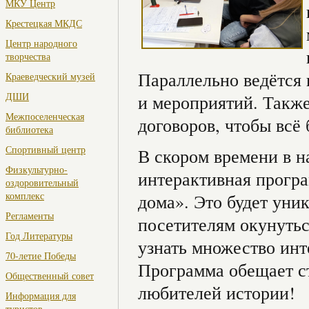
МКУ Центр
Крестецкая МКДС
Центр народного
творчества
Параллельно ведётся 
Краеведческий музей
ДШИ
и мероприятий. Такж
Межпоселенческая
договоров, чтобы всё 
библиотека
Спортивный центр
В скором времени в н
Физкультурно-
интерактивная прогр
оздоровительный
комплекс
дома». Это будет уни
Регламенты
посетителям окунутьс
Год Литературы
узнать множество инт
70-летие Победы
Программа обещает с
Общественный совет
любителей истории!
Информация для
туристов