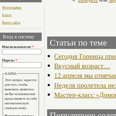
Фотографии
Блоги
Карта сайта
Вход в систему
Статьи по теме
Имя пользователя:
*
Сегодня Горница при
Пароль:
*
Вкусный возраст…
12 апреля мы отмеча
КАПЧА
Этот вопрос задается
Неделя пролетела не
для того, чтобы
выяснить, являетесь
Мастер-класс «Домо
ли Вы человеком или
представляете из себя
автоматическую
спам-рассылку.
Популярное сод
Напишите ответ на