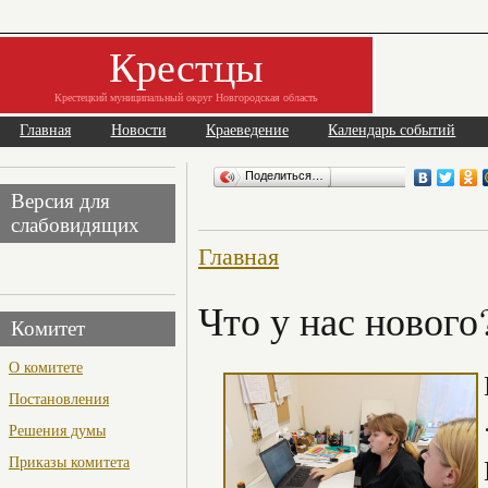
Крестцы
Крестецкий муниципальный округ Новгородская область
Главная
Новости
Краеведение
Календарь событий
Поделиться…
Версия для
слабовидящих
Главная
Что у нас нового? 
Комитет
О комитете
Постановления
Решения думы
Приказы комитета