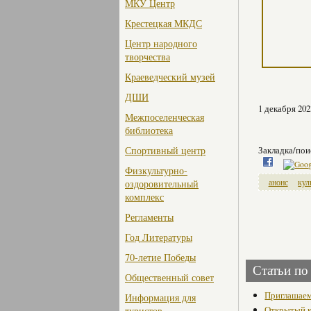
МКУ Центр
Крестецкая МКДС
Центр народного
творчества
Краеведческий музей
ДШИ
1 декабря 202
Межпоселенческая
библиотека
Спортивный центр
Закладка/пои
Физкультурно-
оздоровительный
анонс
кул
комплекс
Регламенты
Год Литературы
70-летие Победы
Статьи по
Общественный совет
Приглашаем
Информация для
Открытый к
туристов