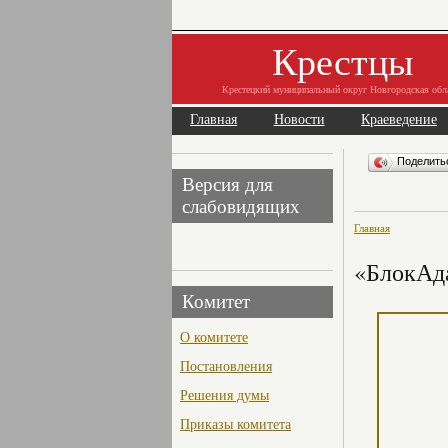
Крестцы
Крестецкий муниципальный округ Новгородская обл
Главная
Новости
Краеведение
Поделит
Версия для
слабовидящих
Главная
«БлокАда
Комитет
О комитете
Постановления
Решения думы
Приказы комитета