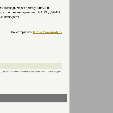
хи блокады через призму живых и
ду, в исполнении артистов ТЕАТРА ДРАМЫ
ых конкурсов.
По материалам
https://www.kmkds.ru/
ь
, чтобы получить возможность отправлять комментарии