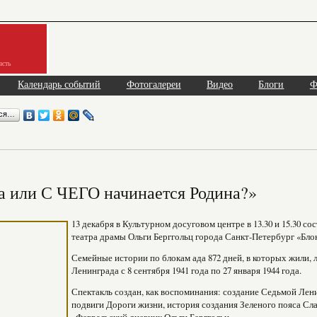
асть
Календарь событий
Фотогалереи
Видео
Блоги
Ф
ься…
 или С ЧЕГО начинается Родина?»
13 декабря в Культурном досуговом центре в 13.30 и 15.30 с
театра драмы Ольги Берггольц города Санкт-Петербург «Бло
Семейные истории по блокам ада 872 дней, в которых жили,
Ленинграда с 8 сентября 1941 года по 27 января 1944 года.
Спектакль создан, как воспоминания: создание Седьмой Ле
подвиги Дороги жизни, история создания Зеленого пояса Сл