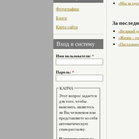
«Мы за здо
Фотографии
Блоги
За последн
Карта сайта
«Великий д
«Жизнь – гл
Вход в систему
«Пасхально
Имя пользователя:
*
Пароль:
*
КАПЧА
Этот вопрос задается
для того, чтобы
выяснить, являетесь
ли Вы человеком или
представляете из себя
автоматическую
спам-рассылку.
Напишите ответ на