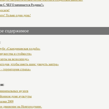
ли С ЧЕГО начинается Родина?»
росаем!
те! Только один день!
ое содержимое
:
клубе «Скандинавская ходьба»
 мужества и стойкости»
тарты на велосипеде»
егодня, чтобы иметь шанс увидеть завтра»
 – территория страха»
мя:
ниципальных музеев
районном доме культуры
казки 2009
ое движение на Новгородчине.