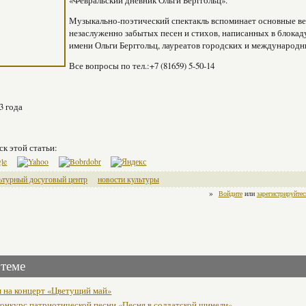
«Февральский дневник Ольги Берггольц».
Музыкально-поэтический спектакль вспоминает основные ве
незаслуженно забытых песен и стихов, написанных в блока
имени Ольги Берггольц, лауреатов городских и международн
Все вопросы по тел.:+7 (81659) 5-50-14
3 года
ск этой статьи:
ьтурный досуговый центр
новости культуры
»
Войдите
или
зарегистрируйтес
 теме
 на концерт «Цветущий май»
онкурс патриотической песни «Песня в солдатской шинели»