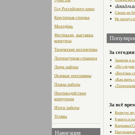
«БлокАда и
Год Российского кино
Своих не б
Крестецкая строчка
Не пропусти
Молодёжь
Фестивали, выставки,
Популярн
конкурсы
Творческие коллективы
За сегодня
Литературная страница
Занятие в 
«По следам
Люди района
«Весёлые с
Целевые программы
«Как жить с
Планы работы
«Терроризм
Противодействие
коррупции
За всё вре
Итоги работы
Конкурс му
Уставы
8 марта в 
Карнавал С
Партизанск
Навигация