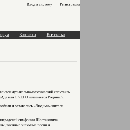
Вход в систему
Регистрация
орум
Контакты
Все статьи
остоится музыкально-поэтический спектакль
кАда или С ЧЕГО начинается Родина?».
 любили и оставались «Людьми» жители
нинградской симфонии Шостаковича,
авы, военные знакомые песни и