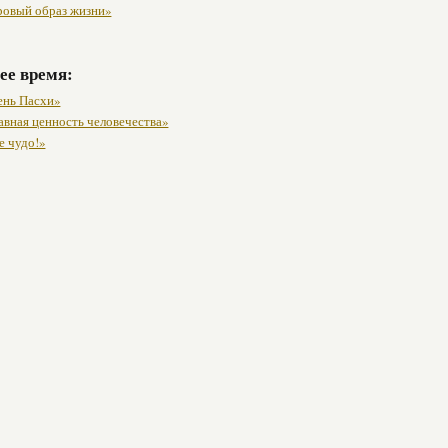
ровый образ жизни»
ее время:
ень Пасхи»
авная ценность человечества»
е чудо!»