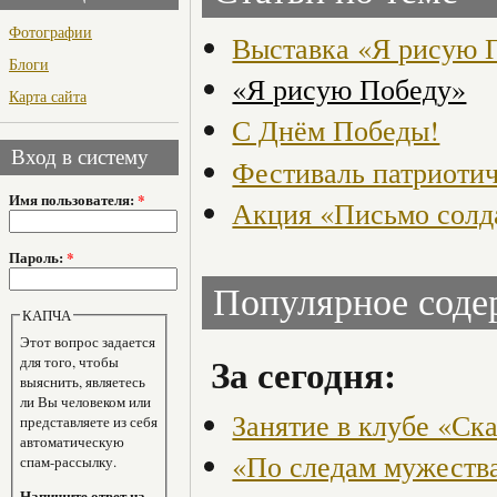
Фотографии
Выставка «Я рисую 
Блоги
«Я рисую Победу»
Карта сайта
С Днём Победы!
Вход в систему
Фестиваль патриотич
Имя пользователя:
*
Акция «Письмо солд
Пароль:
*
Популярное сод
КАПЧА
Этот вопрос задается
За сегодня:
для того, чтобы
выяснить, являетесь
ли Вы человеком или
Занятие в клубе «Ск
представляете из себя
автоматическую
«По следам мужества
спам-рассылку.
Напишите ответ на