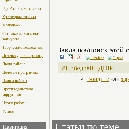
Год Российского кино
Крестецкая строчка
Молодёжь
Фестивали, выставки,
конкурсы
Творческие коллективы
Закладка/поиск этой с
Литературная страница
Люди района
#Победа80
ДШИ
Целевые программы
»
Войдите
или
за
Планы работы
Противодействие
коррупции
Итоги работы
Уставы
Статьи по теме
Навигация