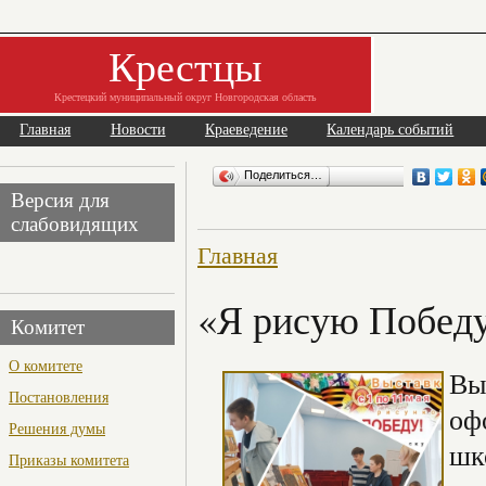
Крестцы
Крестецкий муниципальный округ Новгородская область
Главная
Новости
Краеведение
Календарь событий
Поделиться…
Версия для
слабовидящих
Главная
«Я рисую Побед
Комитет
О комитете
Вы
Постановления
оф
Решения думы
шк
Приказы комитета