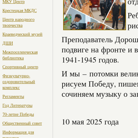
от
МКУ Центр
Крестецкая МКДС
Ре
Центр народного
ри
творчества
Краеведческий музей
Преподаватель Дорош
ДШИ
подвиге на фронте и 
Межпоселенческая
1941-1945 годов.
библиотека
Спортивный центр
И мы – потомки велик
Физкультурно-
рисуем Победу, пишем
оздоровительный
комплекс
сочиняем музыку о за
Регламенты
Год Литературы
70-летие Победы
10 мая 2025 года
Общественный совет
Информация для
туристов