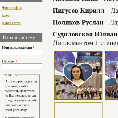
Фотографии
Пигусов Кирилл
- Ла
Блоги
Поляков Руслан
- Ла
Карта сайта
Судиловская Юлиан
Вход в систему
Дипломантом 1 степе
Имя пользователя:
*
Пароль:
*
КАПЧА
Этот вопрос задается
для того, чтобы
выяснить, являетесь
ли Вы человеком или
представляете из себя
автоматическую
спам-рассылку.
Напишите ответ на