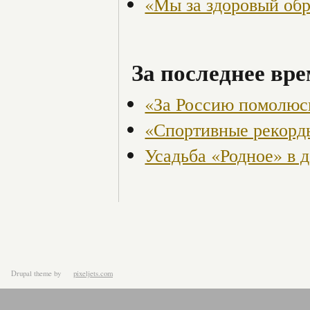
«Мы за здоровый об
За последнее вре
«За Россию помолюс
«Спортивные рекорд
Усадьба «Родное» в 
Drupal theme
by
pixeljets.com
ver.1.4