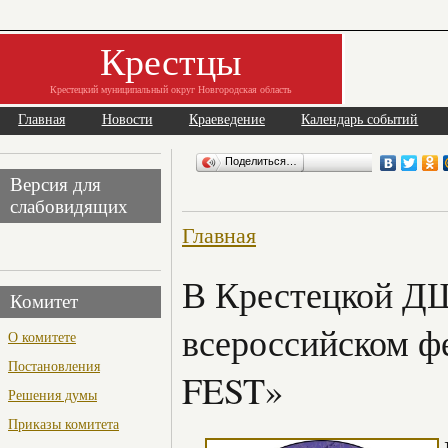
Крестцы
Крестецкий муниципальный округ Новгородская область
Главная
Новости
Краеведение
Календарь событий
Поделиться…
Версия для
слабовидящих
Главная
В Крестецкой ДШ
Комитет
всероссийском ф
О комитете
Постановления
FEST»
Решения думы
Приказы комитета