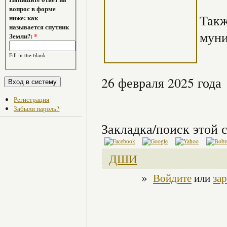
вопрос в форме
Такж
ниже: как
называется спутник
муни
Земли?:
*
Fill in the blank
26 февраля 2025 года
Регистрация
Забыли пароль?
Закладка/поиск этой с
ДШИ
»
Войдите
или
за