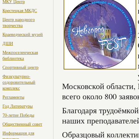
МКУ Центр
Крестецкая МКДС
Центр народного
творчества
Краеведческий музей
ДШИ
Межпоселенческая
библиотека
Спортивный центр
Физкультурно-
оздоровительный
Московской области, 
комплекс
всего около 800 заяво
Регламенты
Год Литературы
Благодаря трудоёмкой
70-летие Победы
наших преподавателей
Общественный совет
Образцовый коллекти
Информация для
туристов