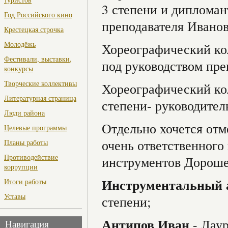
3 степени и дипломан
Год Российского кино
преподавателя Ивано
Крестецкая строчка
Молодёжь
Хореографический к
Фестивали, выставки,
под руководством пре
конкурсы
Творческие коллективы
Хореографический к
Литературная страница
степени- руководите
Люди района
Отдельно хочется отм
Целевые программы
очень ответственного
Планы работы
Противодействие
инструментов Дороше
коррупции
Инструментальный 
Итоги работы
Уставы
степени;
Антипов Иван
- Лау
Навигация