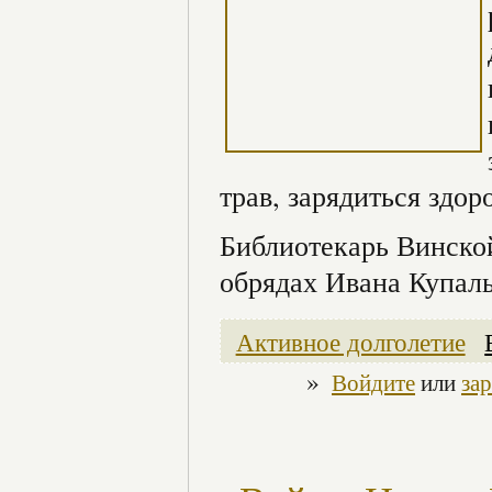
трав, зарядиться здор
Библиотекарь Винской
обрядах Ивана Купалы
Активное долголетие
»
Войдите
или
за