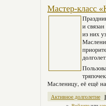
Мастер-класс «
Праздник
и связан
из них у
Маслениц
приорите
долголет
Пользова
тряпочек
Масленицу, её ещё н
Активное долголетие
»
Войдите
или
за