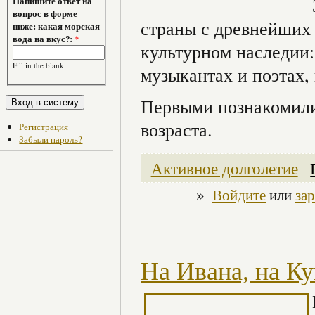
Напишите ответ на
вопрос в форме
страны с древнейших
ниже: какая морская
вода на вкус?:
*
культурном наследии:
Fill in the blank
музыкантах и поэтах,
Первыми познакомилис
возраста.
Регистрация
Забыли пароль?
Активное долголетие
»
Войдите
или
за
На Ивана, на К