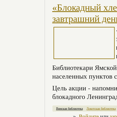
«Блокадный хле
завтрашний ден
Библиотекари Ямской
населенных пунктов с
Цель акции - напомни
блокадного Ленинград
Винская библиотека
Локотская библиотека
»
Войдите
или
за