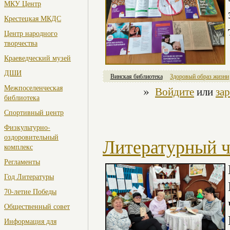
МКУ Центр
Крестецкая МКДС
Центр народного
творчества
Краеведческий музей
ДШИ
Винская библиотека
Здоровый образ жизни
»
Межпоселенческая
Войдите
или
за
библиотека
Спортивный центр
Физкультурно-
оздоровительный
Литературный ч
комплекс
Регламенты
Год Литературы
70-летие Победы
Общественный совет
Информация для