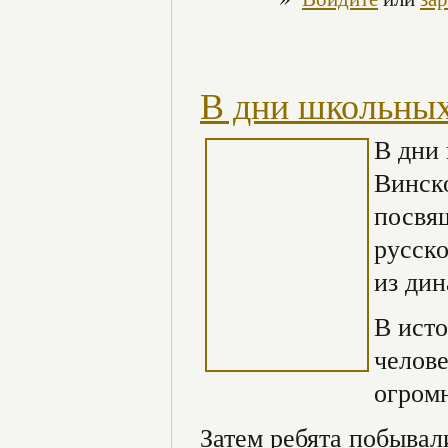
В дни школьных
В дни
Винск
посвя
русск
из ди
В исто
челов
огромн
Затем ребята побывал