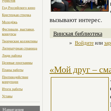
туристов
Год Российского кино
Крестецкая строчка
вызывают интерес.
Молодёжь
Фестивали, выставки,
Винская библиотека
конкурсы
»
Творческие коллективы
Войдите
или
за
Литературная страница
Люди района
Целевые программы
«Мой друг – см
Планы работы
Противодействие
коррупции
Итоги работы
Уставы
Навигация