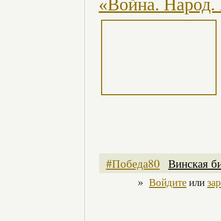
«Война. Народ.
#Победа80
Винская б
»
Войдите
или
за