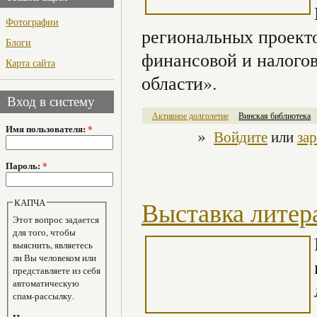
Фотографии
региональных проект
Блоги
финансовой и налого
Карта сайта
области».
Вход в систему
Активное долголетие
Винская библиотека
Имя пользователя:
*
»
Войдите
или
за
Пароль:
*
КАПЧА
Выставка литер
Этот вопрос задается
для того, чтобы
выяснить, являетесь
ли Вы человеком или
представляете из себя
автоматическую
спам-рассылку.