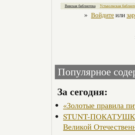
Винская библиотека
Устьволмская библиот
»
Войдите
или
за
Популярное сод
За сегодня:
«Золотые правила пи
STUNT-ПОКАТУШКИ, 
Великой Отечествен