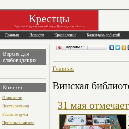
Крестцы
Крестецкий муниципальный округ Новгородская область
Главная
Новости
Краеведение
Календарь событий
Поделиться…
Версия для
слабовидящих
Главная
Винская библиот
Комитет
О комитете
31 мая отмечает
Постановления
Решения думы
Приказы комитета