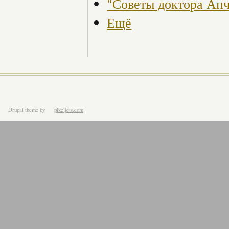
"Советы доктора Ап
Ещё
Drupal theme
by
pixeljets.com
ver.1.4