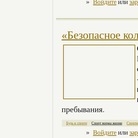
»
Войдите
или
за
«Безопасное ко
пребывания.
Будь в спорте
Спорт норма жизни
Спорти
»
Войдите
или
за