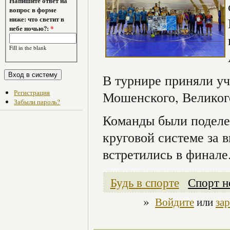
Напишите ответ на
вопрос в форме
ниже: что светит в
небе ночью?:
*
Fill in the blank
В турнире приняли уч
Регистрация
Мошенского, Великого
Забыли пароль?
Команды были поделе
круговой системе за 
встретились в финале
Будь в спорте
Спорт н
»
Войдите
или
за