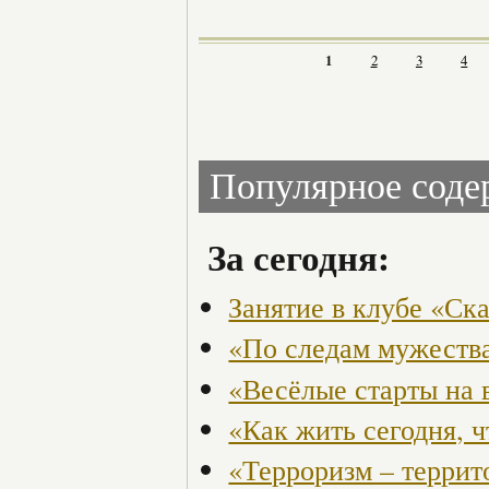
1
2
3
4
Популярное сод
За сегодня:
Занятие в клубе «Ск
«По следам мужества
«Весёлые старты на 
«Как жить сегодня, 
«Терроризм – террит