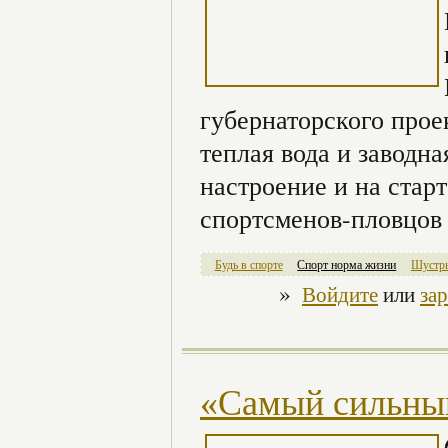
губернаторского прое
теплая вода и заводна
настроение и на старт
спортсменов-пловцов 
Будь в спорте
Спорт норма жизни
Шустры
»
Войдите
или
за
«Самый сильный