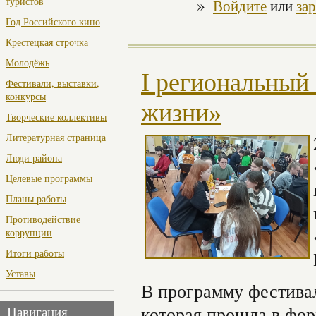
»
туристов
Войдите
или
за
Год Российского кино
Крестецкая строчка
Молодёжь
I региональный
Фестивали, выставки,
конкурсы
жизни»
Творческие коллективы
Литературная страница
Люди района
Целевые программы
Планы работы
Противодействие
коррупции
Итоги работы
Уставы
В программу фестивал
которая прошла в фор
Навигация