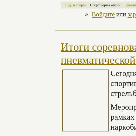
Будь в спорте
Спорт норма жизни
Спорти
»
Войдите
или
за
Итоги соревнов
пневматической
Сегодн
спорти
стрель
Меропр
рамках
наркоб