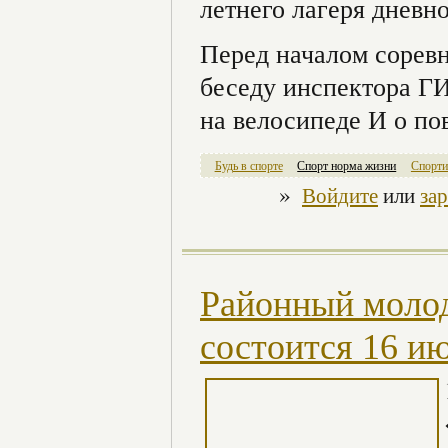
летнего лагеря днев
Перед началом сорев
беседу инспектора Г
на велосипеде И о по
Будь в спорте
Спорт норма жизни
Спорти
»
Войдите
или
за
Районный молод
состоится 16 и