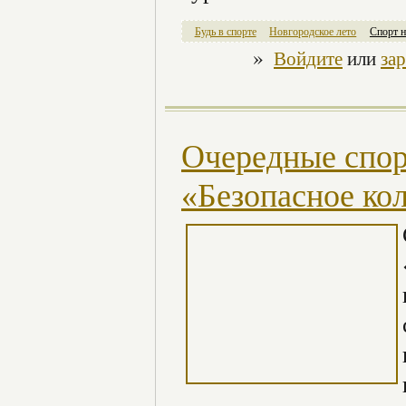
Будь в спорте
Новгородское лето
Спорт 
»
Войдите
или
за
Очередные спор
«Безопасное ко