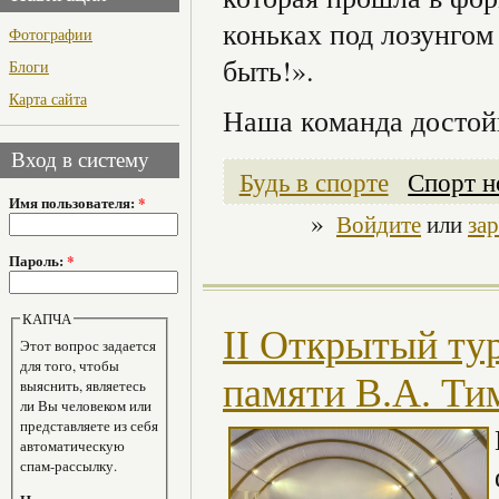
коньках под лозунгом
Фотографии
быть!».
Блоги
Карта сайта
Наша команда достойн
Вход в систему
Будь в спорте
Спорт н
Имя пользователя:
*
»
Войдите
или
за
Пароль:
*
КАПЧА
II Открытый ту
Этот вопрос задается
для того, чтобы
памяти В.А. Ти
выяснить, являетесь
ли Вы человеком или
представляете из себя
автоматическую
спам-рассылку.