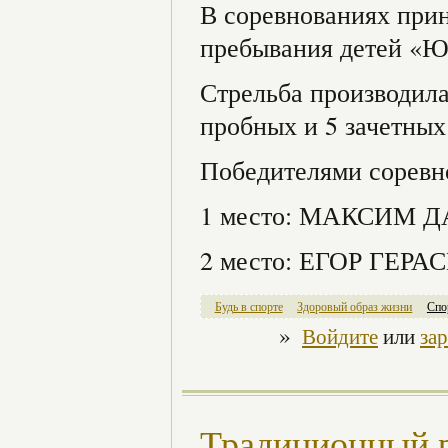
В соревнованиях прин
пребывания детей «Ю
Стрельба производила
пробных и 5 зачетны
Победителями соревн
1 место: МАКСИМ 
2 место: ЕГОР ГЕР
Будь в спорте
Здоровый образ жизни
Спо
»
Войдите
или
за
Традиционный р