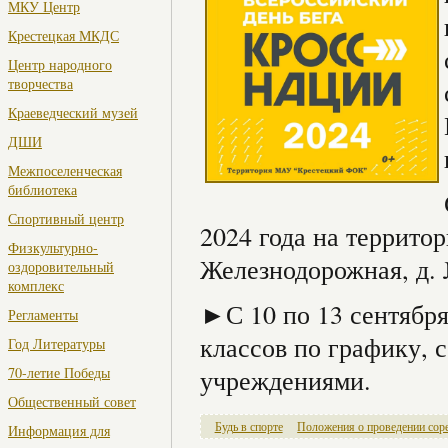
МКУ Центр
Крестецкая МКДС
Центр народного
творчества
Краеведческий музей
ДШИ
Межпоселенческая
библиотека
Спортивный центр
2024 года на террит
Физкультурно-
Железнодорожная, д. 
оздоровительный
комплекс
►С 10 по 13 сентября
Регламенты
классов по графику, 
Год Литературы
учреждениями.
70-летие Победы
Общественный совет
Будь в спорте
Положения о проведении сор
Информация для