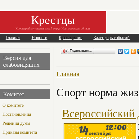
Крестцы
Крестецкий муниципальный округ Новгородская область
Главная
Новости
Краеведение
Календарь событий
Поделиться…
Версия для
слабовидящих
Главная
Спорт норма жи
Комитет
О комитете
Всероссийский 
Постановления
Решения думы
Приказы комитета