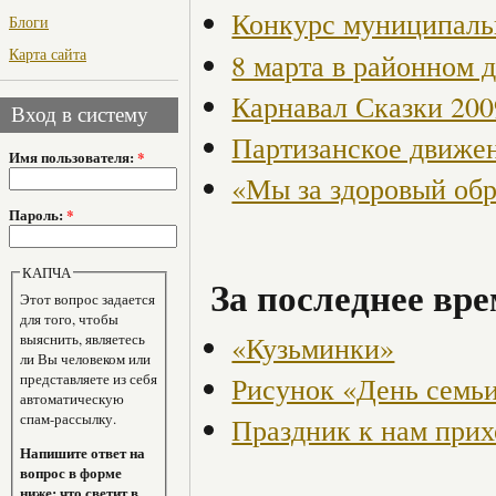
Конкурс муниципаль
Блоги
Карта сайта
8 марта в районном 
Карнавал Сказки 200
Вход в систему
Партизанское движен
Имя пользователя:
*
«Мы за здоровый об
Пароль:
*
КАПЧА
За последнее вре
Этот вопрос задается
для того, чтобы
«Кузьминки»
выяснить, являетесь
ли Вы человеком или
представляете из себя
Рисунок «День семьи
автоматическую
спам-рассылку.
Праздник к нам прих
Напишите ответ на
вопрос в форме
ниже: что светит в