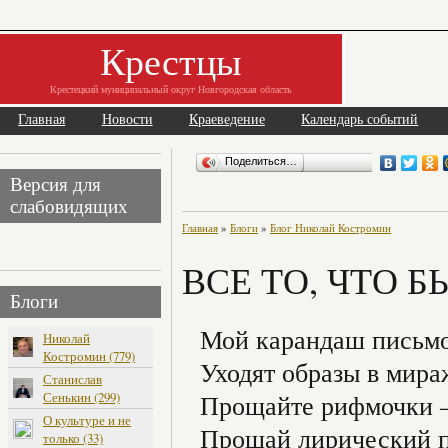
Крестцы
Крестецкий муниципальный округ Новгородская область
Главная
Новости
Краеведение
Календарь событий
Поделиться…
Версия для
слабовидящих
Главная
»
Блоги
»
Блог Николай Костромин
ВСЕ ТО, ЧТО Б
Блоги
Мой карандаш письмо
Николай
Костромин (779)
Уходят образы в мира
Станислав
Сенькин (299)
Прощайте рифмочки 
О культуре и не
Прощай лирический 
только (33)