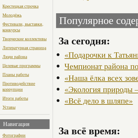
Крестецкая строчка
Молодёжь
Популярное сод
Фестивали, выставки,
конкурсы
За сегодня:
Творческие коллективы
Литературная страница
«Подарочки к Татья
Люди района
Чемпионат района по
Целевые программы
Планы работы
«Наша ёлка всех зов
Противодействие
«Экология природы 
коррупции
Итоги работы
«Всё дело в шляпе»
Уставы
Навигация
За всё время:
Фотографии