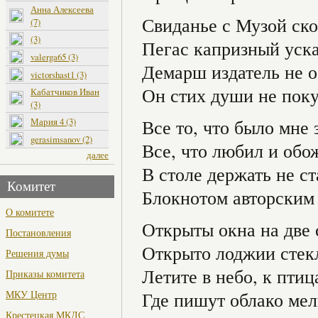
Анна Алексеева
Свиданье с Музой ско
(7)
(3)
Пегас капризный уска
valerga65 (3)
Демарш издатель не 
victorshast1 (3)
Он стих души не поку
Кабатчиков Иван
(3)
Мария 4 (3)
Все то, что было мне 
gerasimsanov (2)
Все, что любил и обо
далее
В столе держать не ст
Комитет
Блокнотом авторским 
О комитете
Открыты окна на две 
Постановления
Открыто лоджии стек
Решения думы
Летите в небо, к птиц
Приказы комитета
МКУ Центр
Где пишут облако мел
Крестецкая МКДС