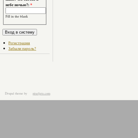
небе ночью?:
*
Fill in the blank
Регистрация
Забыли пароль?
Drupal theme
by
pixeljets.com
ver.1.4