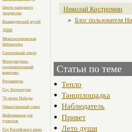
Николай Костромин
Центр народного
творчества
»
Блог пользователя Н
Краеведческий музей
ДШИ
Межпоселенческая
библиотека
Спортивный центр
Физкультурно-
Статьи по теме
оздоровительный
комплекс
Регламенты
Тепло
Год Литературы
Танцплощадка
70-летие Победы
Наблюдатель
Общественный совет
Привет
Информация для
туристов
Лето души
Год Российского кино