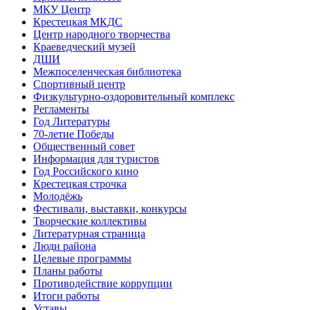
МКУ Центр
Крестецкая МКДС
Центр народного творчества
Краеведческий музей
ДШИ
Межпоселенческая библиотека
Спортивный центр
Физкультурно-оздоровительный комплекс
Регламенты
Год Литературы
70-летие Победы
Общественный совет
Информация для туристов
Год Российского кино
Крестецкая строчка
Молодёжь
Фестивали, выставки, конкурсы
Творческие коллективы
Литературная страница
Люди района
Целевые программы
Планы работы
Противодействие коррупции
Итоги работы
Уставы