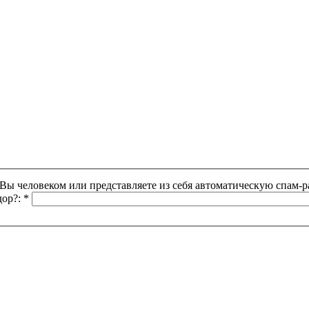
Этот вопрос задается для того, чтобы выяснить, являетесь ли Вы человеком или представляете из себя автоматическую
дор?:
*