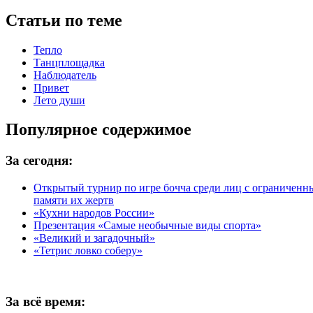
Статьи по теме
Тепло
Танцплощадка
Наблюдатель
Привет
Лето души
Популярное содержимое
За сегодня:
Открытый турнир по игре бочча среди лиц с ограничен
памяти их жертв
«Кухни народов России»
Презентация «Самые необычные виды спорта»
«Великий и загадочный»
«Тетрис ловко соберу»
За всё время: